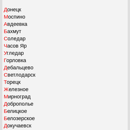
Донецк
Моспино
Авдеевка
Бахмут
Соледар
Часов Яр
Угледар
Горловка
Дебальцево
Светлодарск
Торецк
Железное
Мирноград
Доброполье
Белицкое
Белозерское
Докучаевск