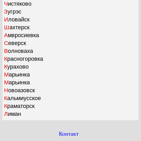
Чистяково
Зугрэс
Иловайск
Шахтерск
Амвросиевка
Северск
Волноваха
Красногоровка
Курахово
Марьинка
Марьинка
Новоазовск
Кальмиусское
Краматорск
Лиман
Контакт