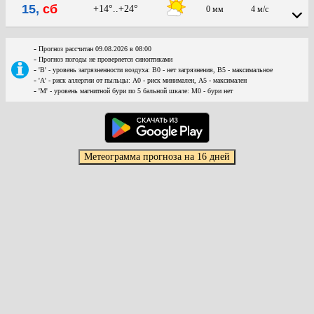
15,
сб
+14°..+24°
0 мм
4 м/с
-
Прогноз рассчитан 09.08.2026 в 08:00
-
Прогноз погоды не проверяется синоптиками
-
'В' - уровень загрязненности воздуха: В0 - нет загрязнения, В5 - максимальное
-
'А' - риск аллергии от пыльцы: А0 - риск минимален, А5 - максимален
-
'М' - уровень магнитной бури по 5 бальной шкале: М0 - бури нет