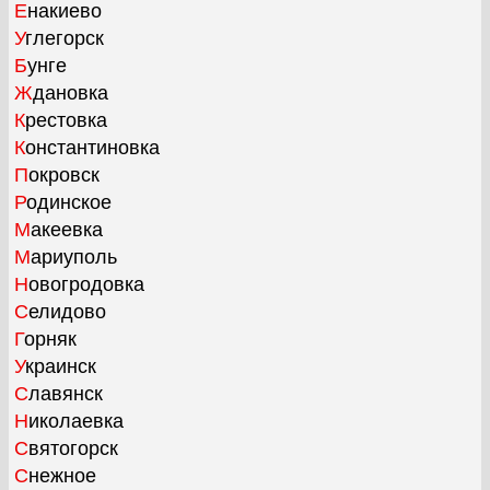
Енакиево
Углегорск
Бунге
Ждановка
Крестовка
Константиновка
Покровск
Родинское
Макеевка
Мариуполь
Новогродовка
Селидово
Горняк
Украинск
Славянск
Николаевка
Святогорск
Снежное