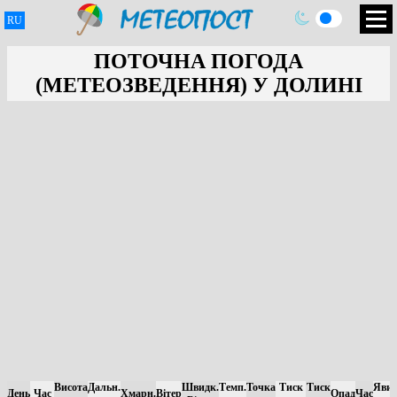
RU
ПОТОЧНА ПОГОДА
(МЕТЕОЗВЕДЕННЯ) У ДОЛИНІ
Висота
Дальн.
Швидк.
Темп.
Точка
Тиск
Тиск
Яви
День
Час
Хмарн.
Вітер
Опад
Час