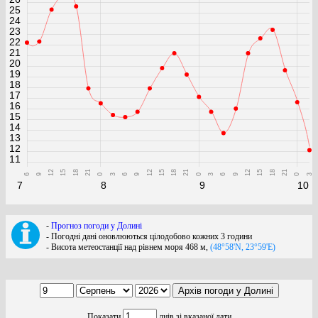
25
24
23
22
21
20
19
18
17
16
15
14
13
12
11
12
15
18
21
12
15
18
21
12
15
18
21
6
9
0
3
6
9
0
3
6
9
0
3
7
8
9
10
-
Прогноз погоди у Долині
- Погодні дані оновлюються цілодобово кожних 3 години
- Висота метеостанції над рівнем моря 468 м,
(48°58'N, 23°59'E)
Показати
днів зі вказаної дати