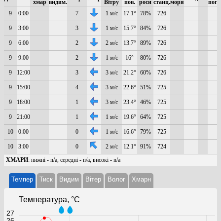
хмар
видим.
Вітру
пов.
роси
станц.
моря
пого
9
0:00
7
1 м/с
17.1°
78%
726
9
3:00
3
1 м/с
15.7°
84%
726
9
6:00
2
2 м/с
13.7°
89%
726
9
9:00
2
1 м/с
16°
80%
726
9
12:00
3
3 м/с
21.2°
60%
726
9
15:00
4
3 м/с
22.6°
51%
725
9
18:00
1
3 м/с
23.4°
46%
725
9
21:00
1
1 м/с
19.6°
64%
725
10
0:00
0
1 м/с
16.6°
79%
725
10
3:00
0
2 м/с
12.1°
91%
724
ХМАРИ
: нижні - n/a, середні - n/a, високі - n/a
Темпер
Тиск
Видим
Вітер
Волог
Хмарн
Температура, °C
27
26