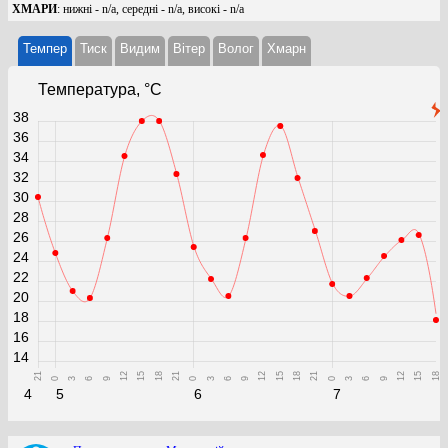
ХМАРИ
: нижні - n/a, середні - n/a, високі - n/a
Темпер
Тиск
Видим
Вітер
Волог
Хмарн
Температура, °C
38
36
34
32
30
28
26
24
22
20
18
16
14
21
12
15
18
21
12
15
18
21
12
15
18
0
3
6
9
0
3
6
9
0
3
6
9
4
5
6
7