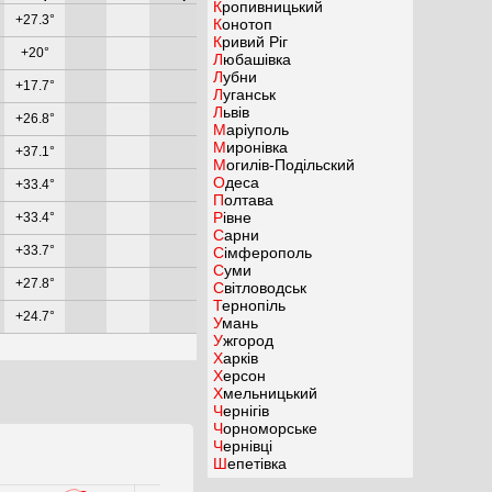
Кропивницький
+27.3°
Конотоп
Кривий Ріг
+20°
Любашівка
Лубни
+17.7°
Луганськ
Львів
+26.8°
Маріуполь
Миронівка
+37.1°
Могилів-Подільский
Одеса
+33.4°
Полтава
Рівне
+33.4°
Сарни
+33.7°
Сімферополь
Суми
+27.8°
Світловодськ
Тернопіль
+24.7°
Умань
Ужгород
Харків
Херсон
Хмельницький
Чернігів
Чорноморське
Чернівці
Шепетівка