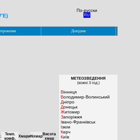
По-русски
RU
7'E)
тереження
Довідник
МЕТЕОЗВЕДЕННЯ
(кожні 3 год.)
Вінниця
Володимир-Волинський
Дніпро
Донецьк
Житомир
Запоріжжя
Івано-Франківськ
Ізюм
Керч
Темп.
Висота
.
Хмари
Nхмар
Київ
комф.
хмар