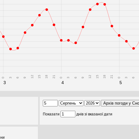
12
15
18
21
12
15
18
21
0
3
6
9
0
3
6
9
0
3
6
3
4
5
Показати
днів зі вказаної дати
ини