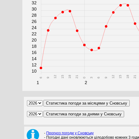
32
30
28
26
24
22
20
18
16
14
12
10
12
15
18
21
12
15
18
21
6
9
0
3
6
9
1
2
-
Прогноз погоди у Сновську
- Погодні дані оновлюються цілодобово кожних 3 год