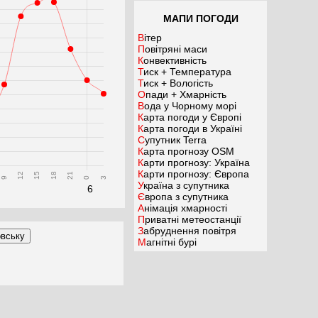
МАПИ ПОГОДИ
Вітер
Повітряні маси
Конвективність
Тиск + Температура
Тиск + Вологість
Опади + Хмарність
Вода у Чорному морі
Карта погоди у Європі
Карта погоди в Україні
Супутник Terra
Карта прогнозу OSM
Карти прогнозу: Україна
Карти прогнозу: Європа
12
15
18
21
9
0
3
Україна з супутника
6
Європа з супутника
Анімація хмарності
Приватні метеостанції
Забруднення повітря
Магнітні бурі