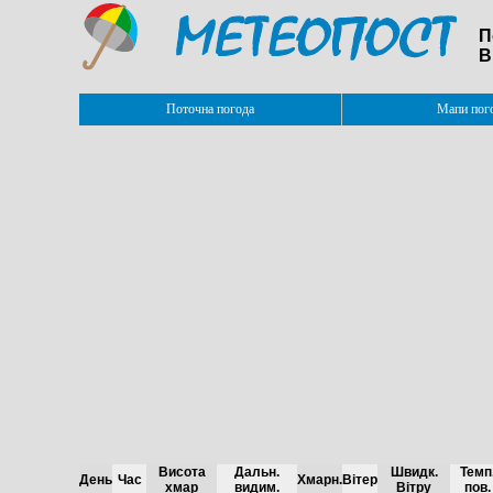
П
В
Поточна погода
Мапи пог
Висота
Дальн.
Швидк.
Темп
День
Час
Хмарн.
Вітер
хмар
видим.
Вітру
пов.