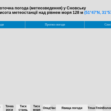
оточна погода (метеозведення) у Сновську
исота метеостанції над рівнем моря 128 м
(51°47'N, 31°5
оди
Прогноз погоди
Спос
.
Точка
Тиск
Тиск
Опад
Час
Явища погоди
Tmax
Tmin
Волог
роси
станц.
моря