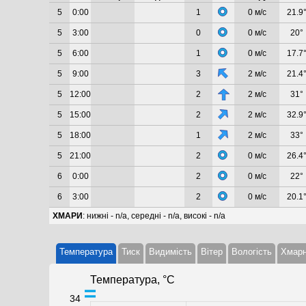
5
0:00
1
0 м/с
21.9
5
3:00
0
0 м/с
20°
5
6:00
1
0 м/с
17.7
5
9:00
3
2 м/с
21.4
5
12:00
2
2 м/с
31°
5
15:00
2
2 м/с
32.9
5
18:00
1
2 м/с
33°
5
21:00
2
0 м/с
26.4
6
0:00
2
0 м/с
22°
6
3:00
2
0 м/с
20.1
ХМАРИ
: нижні - n/a, середні - n/a, високі - n/a
Температура
Тиск
Видимість
Вітер
Вологість
Хмарн
Температура, °C
34