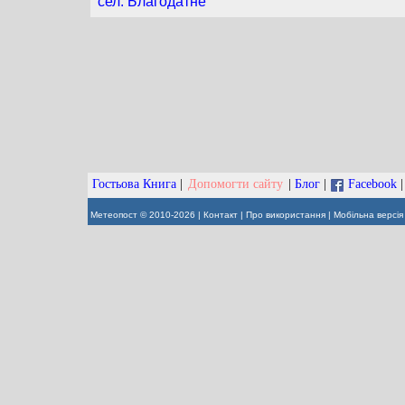
сел. Благодатне
Гостьова Книга
|
Допомогти сайту
|
Блог
|
Facebook
Метеопост © 2010-2026 |
Контакт
|
Про використання
|
Мобільна версія