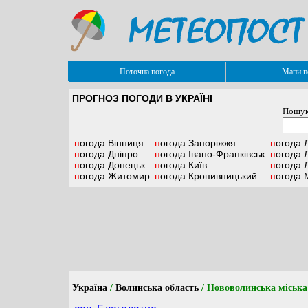
Поточна погода
Мапи п
ПРОГНОЗ ПОГОДИ В УКРАЇНІ
Пошук
погода
Вінниця
погода
Запоріжжя
погода
Л
погода
Дніпро
погода
Івано-Франківськ
погода
Л
погода
Донецьк
погода
Київ
погода
Л
погода
Житомир
погода
Кропивницький
погода
М
Україна
/
Волинська область
/ Нововолинська міська