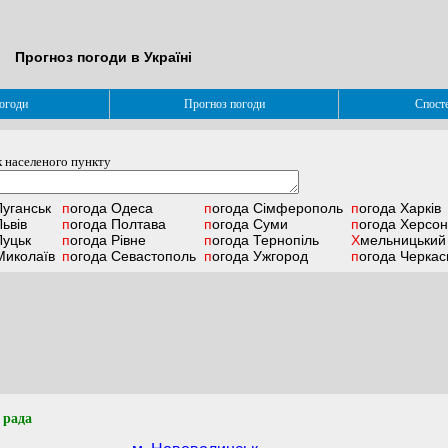
Прогноз погоди в Україні
огоди
Прогноз погоди
Спост
 населеного пункту
уганськ
погода
Одеса
погода
Сімферополь
погода
Харків
ьвів
погода
Полтава
погода
Суми
погода
Херсон
уцьк
погода
Рівне
погода
Тернопіль
Хмельницький
иколаїв
погода
Севастополь
погода
Ужгород
погода
Черкас
 рада