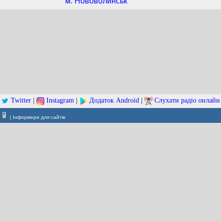
м. Нововолинськ
|
Twitter
|
Instagram
|
Додаток Android
|
Слухати радіо онлайн
|
Інформери для сайтів