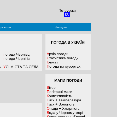
По-русски
RU
ереження
Довідник
ПОГОДА В УКРАЇНІ
Архів погоди
погода
Чернівці
Статистика погоди
погода
Чернігів
Клімат
Погода на курортах
и
УСІ МІСТА ТА СЕЛА
МАПИ ПОГОДИ
Вітер
Повітряні маси
Конвективність
Тиск + Температура
Тиск + Вологість
Опади + Хмарність
Вода у Чорному морі
Карта погоди у Європі