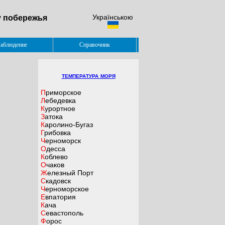
Українською
у побережья
аблюдение
Справочник
температура моря
Приморское
Лебедевка
Курортное
Затока
Каролино-Бугаз
Грибовка
Черноморск
Одесса
Коблево
Очаков
Железный Порт
Скадовск
Черноморское
Евпатория
Кача
Севастополь
Форос