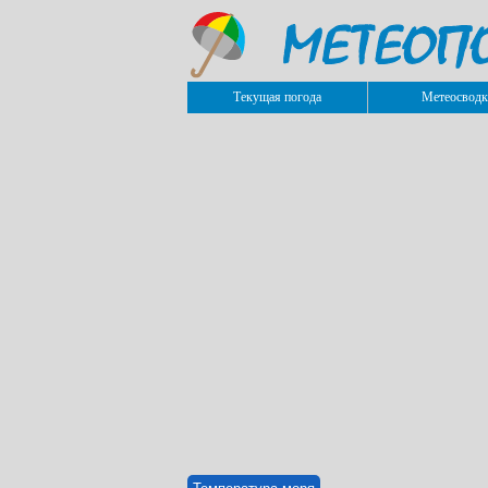
Текущая погода
Метеосводк