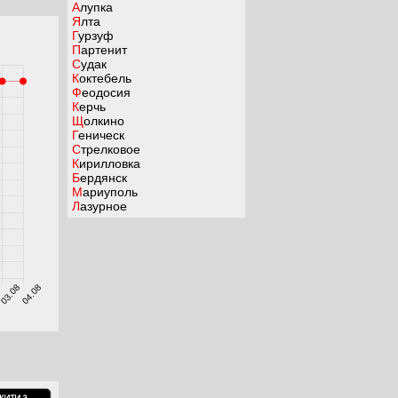
Алупка
Ялта
Гурзуф
Партенит
Судак
Коктебель
Феодосия
Керчь
Щолкино
Геническ
Стрелковое
Кирилловка
Бердянск
Мариуполь
Лазурное
8
03.08
04.08