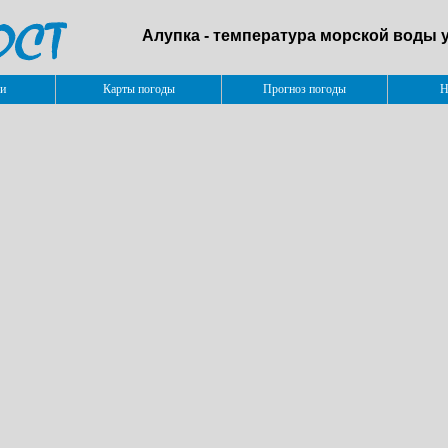
Алупка - температура морской воды 
и
Карты погоды
Прогноз погоды
Н