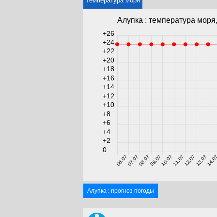
Температура моря
Алупка : температура моря,
+26
+24
+22
+20
+18
+16
+14
+12
+10
+8
+6
+4
+2
0
06.07
07.07
08.07
09.07
10.07
11.07
12.07
13.07
14.0
Алупка : прогноз погоды