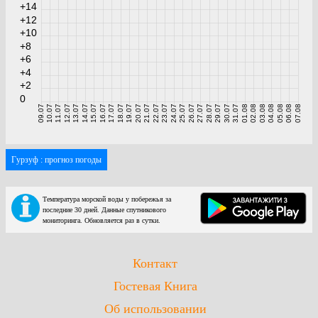
+14
+12
+10
+8
+6
+4
+2
0
09.07
10.07
11.07
12.07
13.07
14.07
15.07
16.07
17.07
18.07
19.07
20.07
21.07
22.07
23.07
24.07
25.07
26.07
27.07
28.07
29.07
30.07
31.07
01.08
02.08
03.08
04.08
05.08
06.08
07.08
Гурзуф : прогноз погоды
Температура морской воды у побережья за
последние 30 дней. Данные спутникового
мониторинга. Обновляется раз в сутки.
Контакт
Гостевая Книга
Об использовании