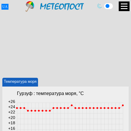
UA
Температура моря
Гурзуф : температура моря, °C
+26
+24
+22
+20
+18
+16