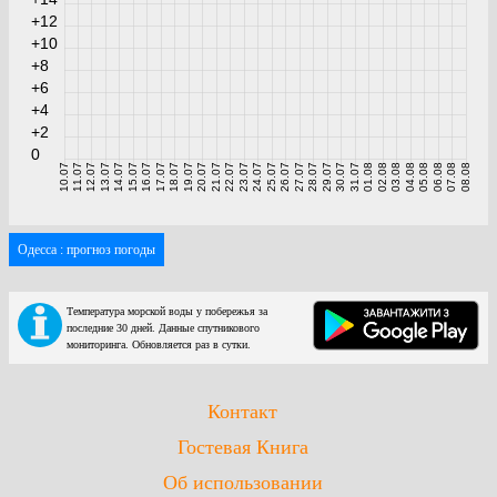
+12
+10
+8
+6
+4
+2
0
10.07
11.07
12.07
13.07
14.07
15.07
16.07
17.07
18.07
19.07
20.07
21.07
22.07
23.07
24.07
25.07
26.07
27.07
28.07
29.07
30.07
31.07
01.08
02.08
03.08
04.08
05.08
06.08
07.08
08.08
Одесса : прогноз погоды
Температура морской воды у побережья за
последние 30 дней. Данные спутникового
мониторинга. Обновляется раз в сутки.
Контакт
Гостевая Книга
Об использовании