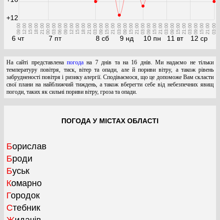
+12
09:00
12:00
15:00
18:00
21:00
00:00
03:00
06:00
09:00
12:00
15:00
18:00
21:00
03:00
09:00
15:00
21:00
03:00
09:00
15:00
21:00
03:00
09:00
15:00
21:00
03:00
09:00
15:00
21:00
03:00
09:00
15:00
21:00
03:00
6 чт
7 пт
8 сб
9 нд
10 пн
11 вт
12 ср
На сайті представлена
погода
на 7 днів та на 16 днів. Ми надаємо не тільки
температуру повітря, тиск, вітер та опади, але й пориви вітру, а також рівень
забрудненості повітря і ризику алергії. Сподіваємося, що це допоможе Вам скласти
свої плани на найближчий тиждень, а також вберегти себе від небезпечних явищ
погоди, таких як сильні пориви вітру, гроза та опади.
ПОГОДА У МІСТАХ ОБЛАСТІ
Борислав
Броди
Буськ
Комарно
Городок
Стебник