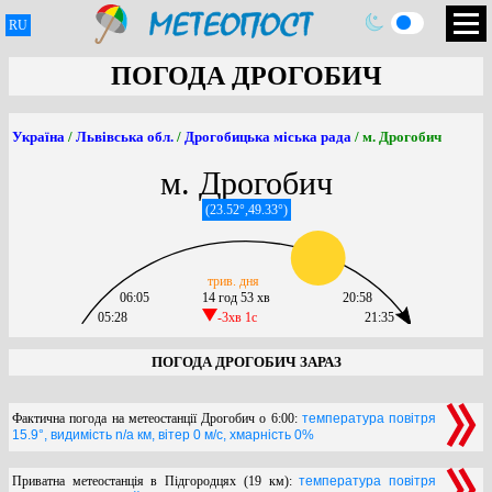
RU
ПОГОДА ДРОГОБИЧ
Україна
/
Львівська обл.
/
Дрогобицька міська рада
/ м. Дрогобич
м. Дрогобич
(23.52°,49.33°)
трив. дня
06:05
14 год 53 хв
20:58
05:28
-3хв 1c
21:35
ПОГОДА ДРОГОБИЧ ЗАРАЗ
Фактична погода на метеостанції Дрогобич о 6:00:
температура повітря
15.9°, видимість n/a км, вітер 0 м/с, хмарність 0%
Приватна метеостанція в Підгородцях (19 км):
температура повітря