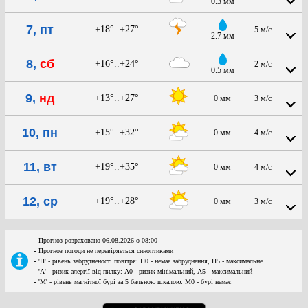
0.3 мм
7, пт
+18°..+27°
5 м/с
2.7 мм
8,
сб
+16°..+24°
2 м/с
0.5 мм
9,
нд
+13°..+27°
0 мм
3 м/с
10, пн
+15°..+32°
0 мм
4 м/с
11, вт
+19°..+35°
0 мм
4 м/с
12, ср
+19°..+28°
0 мм
3 м/с
-
Прогноз розраховано 06.08.2026 о 08:00
-
Прогноз погоди не перевіряється синоптиками
-
'П' - рівень забрудненості повітря: П0 - немає забруднення, П5 - максимальне
-
'А' - ризик алергії від пилку: А0 - ризик мінімальний, А5 - максимальний
-
'М' - рівень магнітної бурі за 5 бальною шкалою: M0 - бурі немає