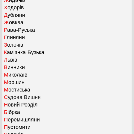
Жидачів
Ходорів
Дубляни
Жовква
Рава-Руська
Глиняни
Золочів
Кам'янка-Бузька
Львів
Винники
Миколаїв
Моршин
Мостиська
Судова Вишня
Новий Розділ
Бібрка
Перемишляни
Пустомити