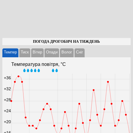
ПОГОДА ДРОГОБИЧ НА ТИЖДЕНЬ
Темпер
Тиск
Вітер
Опади
Волог
Cніг
Температура повітря, °С
+36
+32
+28
+24
+20
+16