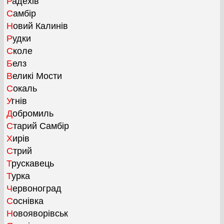
Радехів
Самбір
Новий Калинів
Рудки
Сколе
Белз
Великі Мости
Сокаль
Угнів
Добромиль
Старий Самбір
Хирів
Стрий
Трускавець
Турка
Червоноград
Соснівка
Новояворівськ