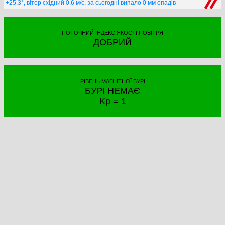
+25.3°, вітер східний 0.6 м/с, за сьогодні випало 0 мм опадів
ПОТОЧНИЙ ІНДЕКС ЯКОСТІ ПОВІТРЯ
ДОБРИЙ
РІВЕНЬ МАГНІТНОЇ БУРІ
БУРІ НЕМАЄ
Kp = 1