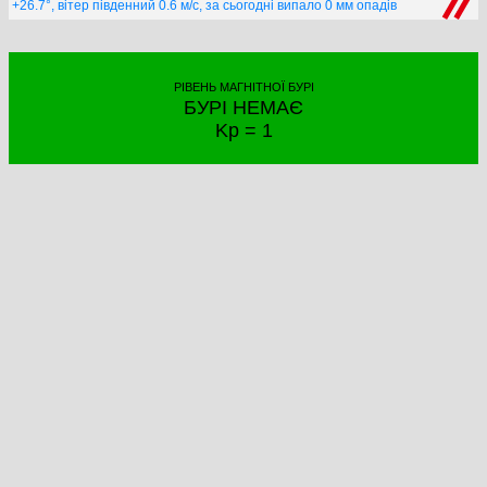
+26.7°, вітер південний 0.6 м/с, за сьогодні випало 0 мм опадів
РІВЕНЬ МАГНІТНОЇ БУРІ
БУРІ НЕМАЄ
Kp = 1