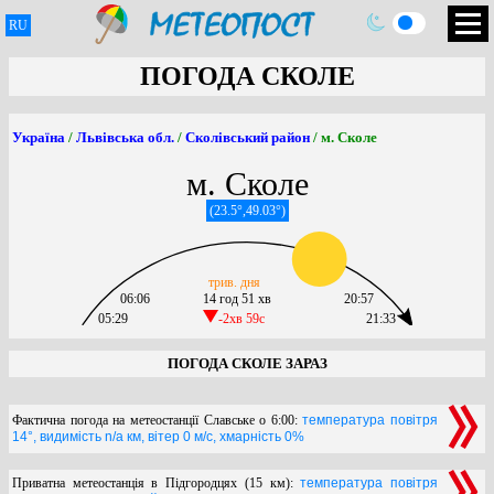
RU
ПОГОДА СКОЛЕ
Україна
/
Львівська обл.
/
Сколівський район
/ м. Сколе
м. Сколе
(23.5°,49.03°)
трив. дня
06:06
14 год 51 хв
20:57
05:29
-2хв 59c
21:33
ПОГОДА СКОЛЕ ЗАРАЗ
Фактична погода на метеостанції Славське о 6:00:
температура повітря
14°, видимість n/a км, вітер 0 м/с, хмарність 0%
Приватна метеостанція в Підгородцях (15 км):
температура повітря