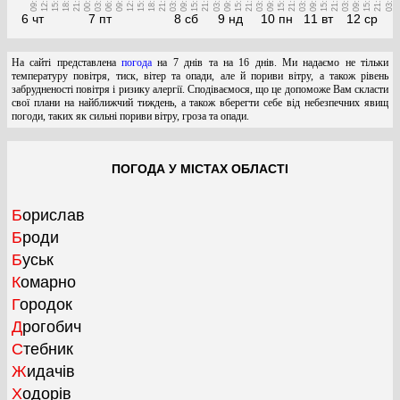
09:00
12:00
15:00
18:00
21:00
00:00
03:00
06:00
09:00
12:00
15:00
18:00
21:00
03:00
09:00
15:00
21:00
03:00
09:00
15:00
21:00
03:00
09:00
15:00
21:00
03:00
09:00
15:00
21:00
03:00
09:00
15:00
21:00
03:00
6 чт
7 пт
8 сб
9 нд
10 пн
11 вт
12 ср
На сайті представлена
погода
на 7 днів та на 16 днів. Ми надаємо не тільки
температуру повітря, тиск, вітер та опади, але й пориви вітру, а також рівень
забрудненості повітря і ризику алергії. Сподіваємося, що це допоможе Вам скласти
свої плани на найближчий тиждень, а також вберегти себе від небезпечних явищ
погоди, таких як сильні пориви вітру, гроза та опади.
ПОГОДА У МІСТАХ ОБЛАСТІ
Борислав
Броди
Буськ
Комарно
Городок
Дрогобич
Стебник
Жидачів
Ходорів