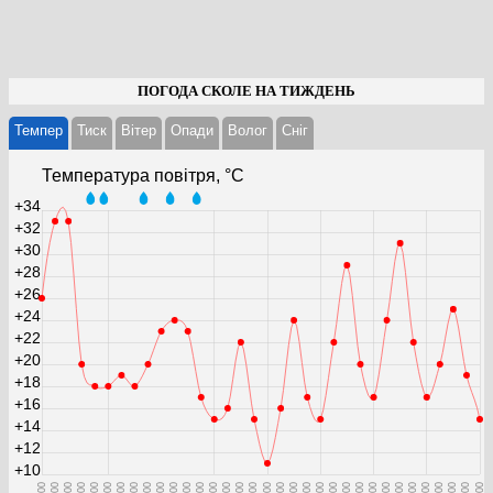
ПОГОДА СКОЛЕ НА ТИЖДЕНЬ
Темпер
Тиск
Вітер
Опади
Волог
Cніг
Температура повітря, °С
+34
+32
+30
+28
+26
+24
+22
+20
+18
+16
+14
+12
+10