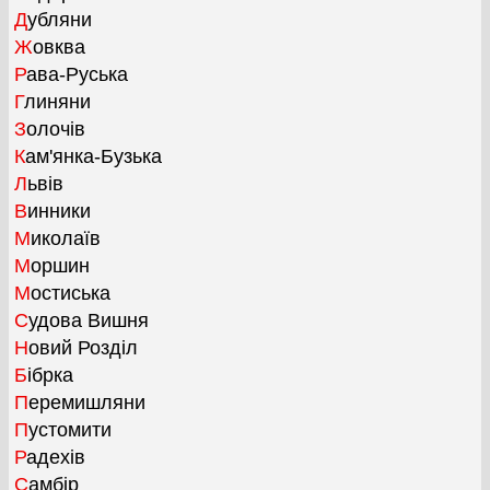
Дубляни
Жовква
Рава-Руська
Глиняни
Золочів
Кам'янка-Бузька
Львів
Винники
Миколаїв
Моршин
Мостиська
Судова Вишня
Новий Розділ
Бібрка
Перемишляни
Пустомити
Радехів
Самбір