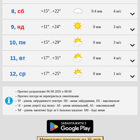
8,
сб
+15°..+22°
0.4 мм
4 м/с
9,
нд
+11°..+24°
0 мм
3 м/с
10, пн
+15°..+29°
0 мм
3 м/с
11, вт
+17°..+31°
0 мм
4 м/с
12, ср
+17°..+25°
0 мм
1 м/с
-
Прогноз розраховано 06.08.2026 о 08:00
-
Прогноз погоди не перевіряється синоптиками
-
'П' - рівень забрудненості повітря: П0 - немає забруднення, П5 - максимальне
-
'А' - ризик алергії від пилку: А0 - ризик мінімальний, А5 - максимальний
-
'М' - рівень магнітної бурі за 5 бальною шкалою: M0 - бурі немає