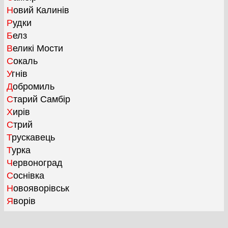
Новий Калинів
Рудки
Белз
Великі Мости
Сокаль
Угнів
Добромиль
Старий Самбір
Хирів
Стрий
Трускавець
Турка
Червоноград
Соснівка
Новояворівськ
Яворів