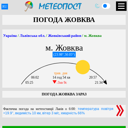
RU
ПОГОДА ЖОВКВА
Україна
/
Львівська обл.
/
Жовківський район
/ м. Жовква
м. Жовква
(23.98°,50.05°)
трив. дня
06:02
14 год 54 хв
20:57
05:25
-3хв 9c
21:34
ПОГОДА ЖОВКВА ЗАРАЗ
Фактична погода на метеостанції Львів о 6:00:
температура повітря
+19.9°, видимість 10 км, вітер 3 м/с, хмарність 66%