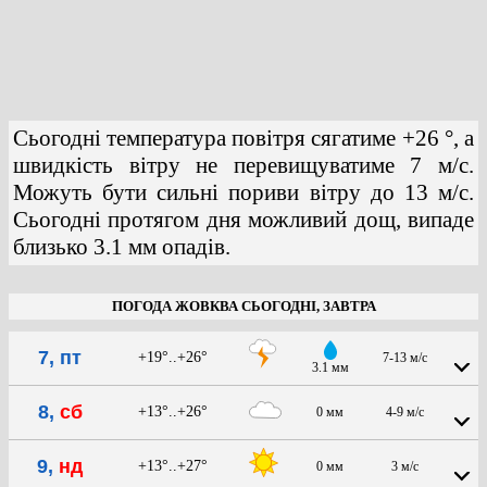
Сьогодні температура повітря сягатиме +26 °, а
швидкість вітру не перевищуватиме 7 м/с.
Можуть бути сильні пориви вітру до 13 м/с.
Сьогодні протягом дня можливий дощ, випаде
близько 3.1 мм опадів.
ПОГОДА ЖОВКВА СЬОГОДНІ, ЗАВТРА
7, пт
+19°..+26°
7-13 м/с
3.1 мм
8,
сб
+13°..+26°
0 мм
4-9 м/с
9,
нд
+13°..+27°
0 мм
3 м/с