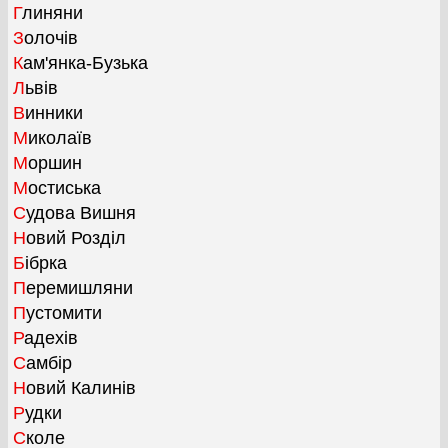
Глиняни
Золочів
Кам'янка-Бузька
Львів
Винники
Миколаїв
Моршин
Мостиська
Судова Вишня
Новий Розділ
Бібрка
Перемишляни
Пустомити
Радехів
Самбір
Новий Калинів
Рудки
Сколе