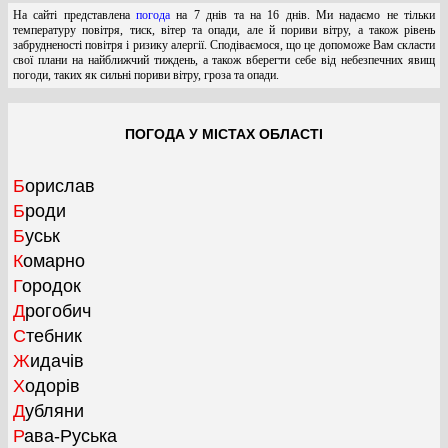
На сайті представлена
погода
на 7 днів та на 16 днів. Ми надаємо не тільки
температуру повітря, тиск, вітер та опади, але й пориви вітру, а також рівень
забрудненості повітря і ризику алергії. Сподіваємося, що це допоможе Вам скласти
свої плани на найближчий тиждень, а також вберегти себе від небезпечних явищ
погоди, таких як сильні пориви вітру, гроза та опади.
ПОГОДА У МІСТАХ ОБЛАСТІ
Борислав
Броди
Буськ
Комарно
Городок
Дрогобич
Стебник
Жидачів
Ходорів
Дубляни
Рава-Руська