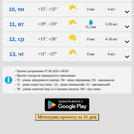
10, пн
+15°..+32°
0 мм
4 м/с
11, вт
+19°..+33°
5-10 м/с
0.2 мм
12, ср
+13°..+26°
0 мм
4-10 м/с
13, чт
+11°..+27°
0 мм
4 м/с
-
Прогноз розраховано 07.08.2026 о 08:00
-
Прогноз погоди не перевіряється синоптиками
-
'П' - рівень забрудненості повітря: П0 - немає забруднення, П5 - максимальне
-
'А' - ризик алергії від пилку: А0 - ризик мінімальний, А5 - максимальний
-
'М' - рівень магнітної бурі за 5 бальною шкалою: M0 - бурі немає