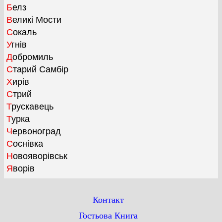
Белз
Великі Мости
Сокаль
Угнів
Добромиль
Старий Самбір
Хирів
Стрий
Трускавець
Турка
Червоноград
Соснівка
Новояворівськ
Яворів
Контакт
Гостьова Книга