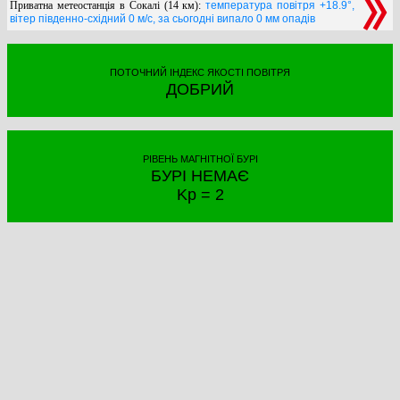
Приватна метеостанція в Сокалі (14 км):
температура повітря +18.9°,
вітер південно-східний 0 м/с, за сьогодні випало 0 мм опадів
ПОТОЧНИЙ ІНДЕКС ЯКОСТІ ПОВІТРЯ
ДОБРИЙ
РІВЕНЬ МАГНІТНОЇ БУРІ
БУРІ НЕМАЄ
Kp = 2