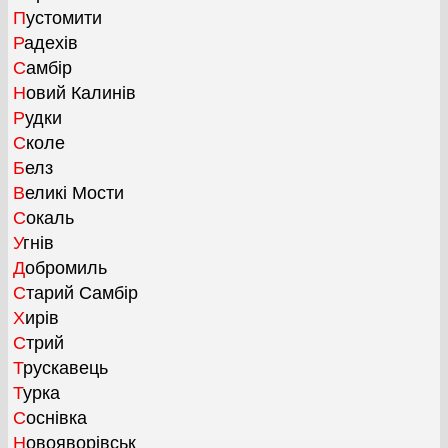
Пустомити
Радехів
Самбір
Новий Калинів
Рудки
Сколе
Белз
Великі Мости
Сокаль
Угнів
Добромиль
Старий Самбір
Хирів
Стрий
Трускавець
Турка
Соснівка
Новояворівськ