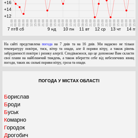
+16
+14
+12
21:00
00:00
03:00
06:00
09:00
12:00
15:00
18:00
21:00
03:00
09:00
15:00
21:00
03:00
09:00
15:00
21:00
03:00
09:00
15:00
21:00
03:00
09:00
15:00
21:00
03:00
09:00
15:00
21:00
03:00
09:00
15:00
7 пт
8 сб
9 нд
10 пн
11 вт
12 ср
13 чт
14 пт
На сайті представлена
погода
на 7 днів та на 16 днів. Ми надаємо не тільки
температуру повітря, тиск, вітер та опади, але й пориви вітру, а також рівень
забрудненості повітря і ризику алергії. Сподіваємося, що це допоможе Вам скласти
свої плани на найближчий тиждень, а також вберегти себе від небезпечних явищ
погоди, таких як сильні пориви вітру, гроза та опади.
ПОГОДА У МІСТАХ ОБЛАСТІ
Борислав
Броди
Буськ
Комарно
Городок
Дрогобич