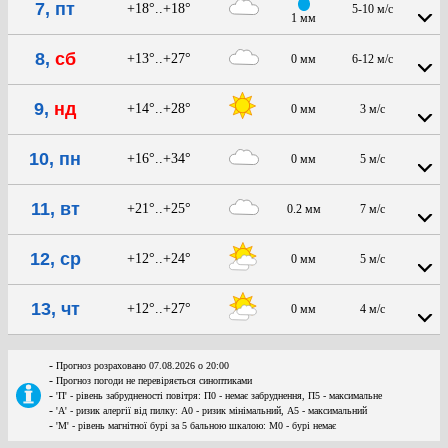
7, пт
+18°..+18°
5-10 м/с
1 мм
8,
сб
+13°..+27°
0 мм
6-12 м/с
9,
нд
+14°..+28°
0 мм
3 м/с
10, пн
+16°..+34°
0 мм
5 м/с
11, вт
+21°..+25°
0.2 мм
7 м/с
12, ср
+12°..+24°
0 мм
5 м/с
13, чт
+12°..+27°
0 мм
4 м/с
-
Прогноз розраховано 07.08.2026 о 20:00
-
Прогноз погоди не перевіряється синоптиками
-
'П' - рівень забрудненості повітря: П0 - немає забруднення, П5 - максимальне
-
'А' - ризик алергії від пилку: А0 - ризик мінімальний, А5 - максимальний
-
'М' - рівень магнітної бурі за 5 бальною шкалою: M0 - бурі немає