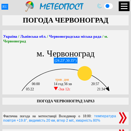
RU
ПОГОДА ЧЕРВОНОГРАД
Україна
/
Львівська обл.
/
Червоноградська міська рада
/ м.
Червоноград
м. Червоноград
(24.23°,50.35°)
трив. дня
06:00
14 год 56 хв
20:57
05:22
-3хв 12c
21:34
ПОГОДА ЧЕРВОНОГРАД ЗАРАЗ
Фактична погода на метеостанції Володимир о 18:00:
температура
повітря +19.8°, видимість 20 км, вітер 2 м/с, хмарність 80%