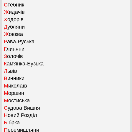
Стебник
Жидачів
Ходорів
Дубляни
Жовква
Рава-Руська
Глиняни
Золочів
Кам'янка-Бузька
Львів
Винники
Миколаїв
Моршин
Мостиська
Судова Вишня
Новий Розділ
Бібрка
Перемишляни