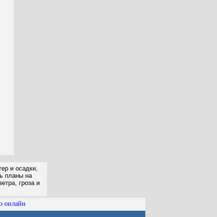
ер и осадки,
ть планы на
етра, гроза и
о онлайн