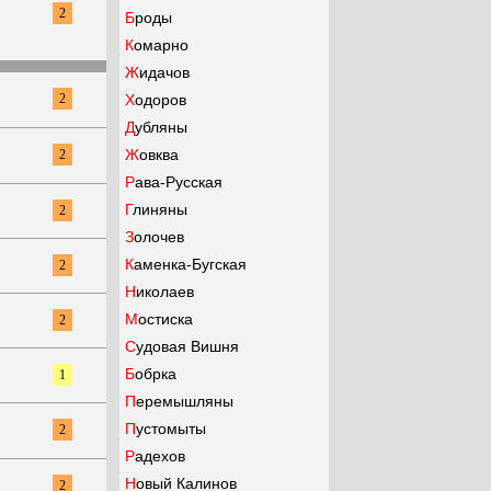
2
Броды
Комарно
Жидачов
2
Ходоров
Дубляны
Жовква
2
Рава-Русская
Глиняны
2
Золочев
Каменка-Бугская
2
Николаев
Мостиска
2
Судовая Вишня
Бобрка
1
Перемышляны
Пустомыты
2
Радехов
Новый Калинов
2