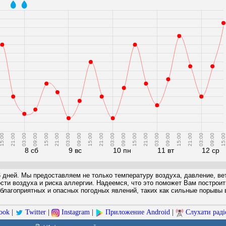
5:00
21:00
03:00
09:00
15:00
21:00
03:00
09:00
15:00
21:00
03:00
09:00
15:00
21:00
03:00
09:00
15:00
21:00
03:00
09:00
15:00
8 сб
9 вс
10 пн
11 вт
12 ср
6 дней. Мы предоставляем не только температуру воздуха, давление, вет
ости воздуха и риска аллергии. Надеемся, что это поможет Вам построи
благоприятных и опасных погодных явлений, таких как сильные порывы в
ook
|
Twitter
|
Instagram
|
Приложение Android
|
Слухати раді