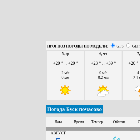
ПРОГНОЗ ПОГОДЫ ПО МОДЕЛИ:
GFS
GEP
5, ср
6, чт
7
+29 ° .. +29 °
+23 ° .. +39 °
+20 ° 
2 м/с
9 м/с
4
0 мм
0.2 мм
3.1
Погода Буск почасово
Дата
Время
Темпер.
Облачн.
О
АВГУСТ