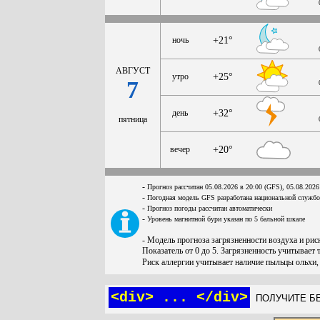
ночь
+21°
АВГУСТ
утро
+25°
7
день
+32°
пятница
вечер
+20°
-
Прогноз рассчитан 05.08.2026 в 20:00 (GFS), 05.08.2026
-
Погодная модель GFS разработана национальной служб
-
Прогноз погоды рассчитан автоматически
-
Уровень магнитной бури указан по 5 бальной шкале
- Модель прогноза загрязненности воздуха и ри
Показатель от 0 до 5. Загрязненность учитывает 
Риск аллергии учитывает наличие пыльцы ольхи,
<div> ... </div>
ПОЛУЧИТЕ БЕ