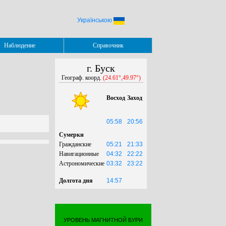
Українською
Наблюдение
Справочник
г. Буск
Географ. коорд.
(24.61°,49.97°)
Восход
Заход
05:58
20:56
Сумерки
Гражданские
05:21
21:33
Навигационные
04:32
22:22
Астрономические
03:32
23:22
Долгота дня
14:57
УРОВЕНЬ МАГНИТНОЙ БУРИ