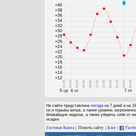
+40
+38
+36
+34
+32
+30
+28
+26
+24
+22
+20
+18
+16
+14
+12
21:00
00:00
03:00
06:00
09:00
12:00
15:00
18:00
21:00
03:00
09:00
1
5 ср
6 чт
7 пт
На сайте представлена
погода
на 7 дней и на 1
но и порывы ветра, а также уровень загрязненн
ближайшую неделю, а также уберечь себя от не
осадки.
Гостевая Книга
|
Помочь сайту
|
Блог
|
Faceb