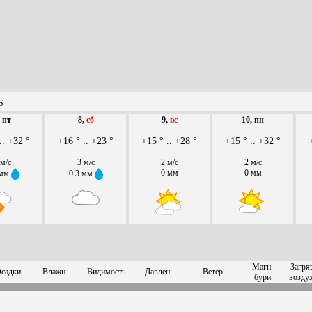
S
, пт
8,
сб
9,
вс
10, пн
.. +32 °
+16 ° .. +23 °
+15 ° .. +28 °
+15 ° .. +32 °
 м/с
3 м/с
2 м/с
2 м/с
0 мм
0 мм
 мм
0.3 мм
Магн.
Загряз
садки
Влажн.
Видимость
Давлен.
Ветер
бури
возду