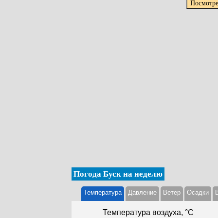
Погода Буск на неделю
Температура
Давление
Ветер
Осадки
Температура воздуха, °С