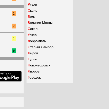
Рудки
Сколе
2
Белз
Великие Мосты
2
Сокаль
Угнев
1
Добромиль
Старый Самбор
0
Хыров
Турка
Новояворовск
Яворов
Городок