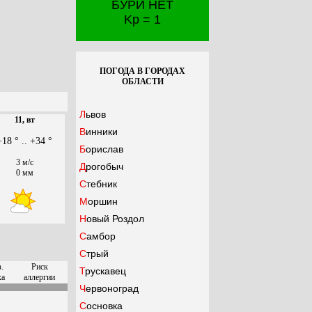
БУРИ НЕТ
Kp = 1
ПОГОДА В ГОРОДАХ
ОБЛАСТИ
Львов
11, вт
Винники
+18 ° .. +34 °
Борислав
3 м/с
Дрогобыч
0 мм
Стебник
Моршин
Новый Роздол
Самбор
Стрый
.
Риск
Трускавец
ха
аллергии
Червоноград
Сосновка