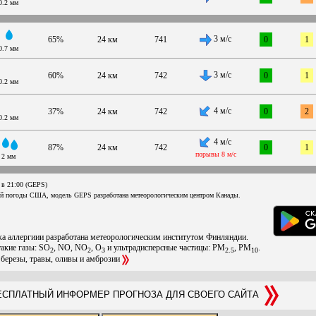
0.2 мм
3 м/с
65%
24 км
741
0
1
0.7 мм
3 м/с
60%
24 км
742
0
1
0.2 мм
4 м/с
37%
24 км
742
0
2
0.2 мм
4 м/с
87%
24 км
742
0
1
порывы 8 м/с
2 мм
 в 21:00 (GEPS)
ой погоды США, модель GEPS разработана метеорологическим центром Канады.
ска аллергиии разработана метеорологическим институтом Финляндии.
такие газы: SO
, NO, NO
, O
и ультрадисперсные частицы: PM
, PM
.
2
2
3
2.5
10
 березы, травы, оливы и амброзии
СПЛАТНЫЙ ИНФОРМЕР ПРОГНОЗА ДЛЯ СВОЕГО САЙТА