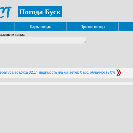
Погода Буск
Карты погоды
Прогноз погоды
селенного пункта
ратура воздуха 32.1°, видимость n/a км, ветер 0 м/с, облачность 0%