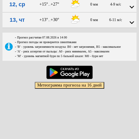
12, ср
+15°..+27°
0 мм
4-9 м/с
13, чт
+13°..+30°
0 мм
6-11 м/с
-
Прогноз рассчитан 07.08.2026 в 14:00
-
Прогноз погоды не проверяется синоптиками
-
'В' - уровень загрязненности воздуха: В0 - нет загрязнения, В5 - максимальное
-
'А' - риск аллергии от пыльцы: А0 - риск минимален, А5 - максимален
-
'М' - уровень магнитной бури по 5 бальной шкале: М0 - бури нет