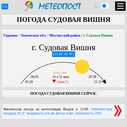
UA
ПОГОДА СУДОВАЯ ВИШНЯ
Украина
/
Львовская обл.
/
Мостисский район
/ г. Судовая Вишня
г. Судовая Вишня
(23.36°,49.79°)
долг. дня
06:05
14 ч 52 мин
20:58
05:28
-3мин 7c
21:35
ПОГОДА СУДОВАЯ ВИШНЯ СЕЙЧАС
Фактическая погода на метеостанции Яворов в 12:00:
температура
воздуха 26.3°, видимость n/a км, ветер 4 м/с, облачность 70%