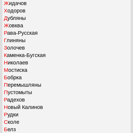
Жидачов
Ходоров
Дубляны
Жовква
Рава-Русская
Глиняны
Золочев
Каменка-Бугская
Николаев
Мостиска
Бобрка
Перемышляны
Пустомыты
Радехов
Новый Калинов
Рудки
Сколе
Белз