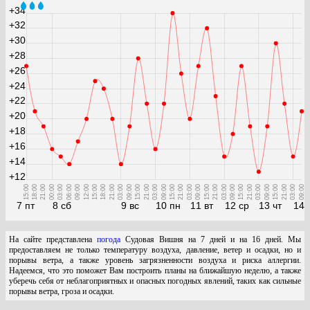
+34
+32
+30
+28
+26
+24
+22
+20
+18
+16
+14
+12
15:00
18:00
21:00
00:00
03:00
06:00
09:00
12:00
15:00
18:00
21:00
03:00
09:00
15:00
21:00
03:00
09:00
15:00
21:00
03:00
09:00
15:00
21:00
03:00
09:00
15:00
21:00
03:00
09:00
15:00
21:00
03:00
09:00
7 пт
8 сб
9 вс
10 пн
11 вт
12 ср
13 чт
14 
На сайте представлена
погода
Судовая Вишня на 7 дней и на 16 дней. Мы
предоставляем не только температуру воздуха, давление, ветер и осадки, но и
порывы ветра, а также уровень загрязненности воздуха и риска аллергии.
Надеемся, что это поможет Вам построить планы на ближайшую неделю, а также
уберечь себя от неблагоприятных и опасных погодных явлений, таких как сильные
порывы ветра, гроза и осадки.