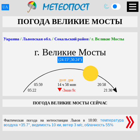
UA
ПОГОДА ВЕЛИКИЕ МОСТЫ
Украина
/
Львовская обл.
/
Сокальский район
/ г. Великие Мосты
г. Великие Мосты
(24.15°,50.24°)
долг. дня
05:59
14 ч 58 мин
20:58
05:22
-3мин 9c
21:36
ПОГОДА ВЕЛИКИЕ МОСТЫ СЕЙЧАС
Фактическая погода на метеостанции Львов в 18:00:
температура
воздуха +35.7°, видимость 10 км, ветер 3 м/с, облачность 55%