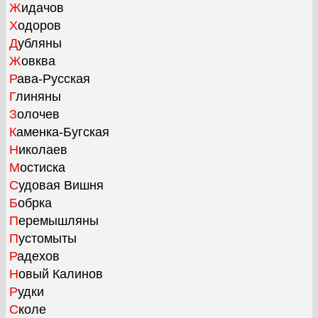
Жидачов
Ходоров
Дубляны
Жовква
Рава-Русская
Глиняны
Золочев
Каменка-Бугская
Николаев
Мостиска
Судовая Вишня
Бобрка
Перемышляны
Пустомыты
Радехов
Новый Калинов
Рудки
Сколе