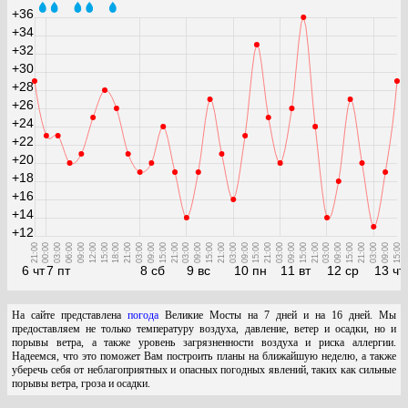
+36
+34
+32
+30
+28
+26
+24
+22
+20
+18
+16
+14
+12
21:00
00:00
03:00
06:00
09:00
12:00
15:00
18:00
21:00
03:00
09:00
15:00
21:00
03:00
09:00
15:00
21:00
03:00
09:00
15:00
21:00
03:00
09:00
15:00
21:00
03:00
09:00
15:00
21:00
03:00
09:00
15:00
6 чт
7 пт
8 сб
9 вс
10 пн
11 вт
12 ср
13 чт
На сайте представлена
погода
Великие Мосты на 7 дней и на 16 дней. Мы
предоставляем не только температуру воздуха, давление, ветер и осадки, но и
порывы ветра, а также уровень загрязненности воздуха и риска аллергии.
Надеемся, что это поможет Вам построить планы на ближайшую неделю, а также
уберечь себя от неблагоприятных и опасных погодных явлений, таких как сильные
порывы ветра, гроза и осадки.