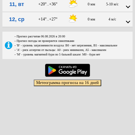
11, вт
+20°..+36°
0 мм
5-10 м/с
12, ср
+14°..+27°
0 мм
4 м/с
-
Прогноз рассчитан 06.08.2026 в 20:00
-
Прогноз погоды не проверяется синоптиками
-
'В' - уровень загрязненности воздуха: В0 - нет загрязнения, В5 - максимальное
-
'А' - риск аллергии от пыльцы: А0 - риск минимален, А5 - максимален
-
'М' - уровень магнитной бури по 5 бальной шкале: М0 - бури нет