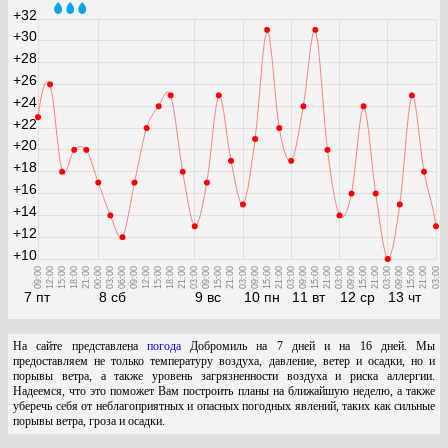
+32
+30
+28
+26
+24
+22
+20
+18
+16
+14
+12
+10
09:00
12:00
15:00
18:00
21:00
00:00
03:00
06:00
09:00
12:00
15:00
18:00
21:00
03:00
09:00
15:00
21:00
03:00
09:00
15:00
21:00
03:00
09:00
15:00
21:00
03:00
09:00
15:00
21:00
03:00
09:00
15:00
21:00
03:00
7 пт
8 сб
9 вс
10 пн
11 вт
12 ср
13 чт
На сайте представлена
погода
Добромиль на 7 дней и на 16 дней. Мы
предоставляем не только температуру воздуха, давление, ветер и осадки, но и
порывы ветра, а также уровень загрязненности воздуха и риска аллергии.
Надеемся, что это поможет Вам построить планы на ближайшую неделю, а также
уберечь себя от неблагоприятных и опасных погодных явлений, таких как сильные
порывы ветра, гроза и осадки.