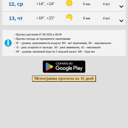
12, ср
+14°..+24°
0 мм
4 м/с
13, чт
+10°..+25°
0 мм
4 м/с
-
Прогноз рассчитан 07.08.2026 в 08:00
-
Прогноз погоды не проверяется синоптиками
-
'В' - уровень загрязненности воздуха: В0 - нет загрязнения, В5 - максимальное
-
'А' - риск аллергии от пыльцы: А0 - риск минимален, А5 - максимален
-
'М' - уровень магнитной бури по 5 бальной шкале: М0 - бури нет