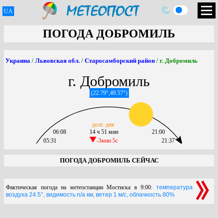
UA
ПОГОДА ДОБРОМИЛЬ
Украина
/
Львовская обл.
/
Старосамборский район
/ г. Добромиль
г. Добромиль
(22.79°,49.57°)
долг. дня
06:08
14 ч 51 мин
21:00
05:31
-3мин 5c
21:37
ПОГОДА ДОБРОМИЛЬ СЕЙЧАС
Фактическая погода на метеостанции Мостиска в 9:00:
температура
воздуха 24.5°, видимость n/a км, ветер 1 м/с, облачность 80%