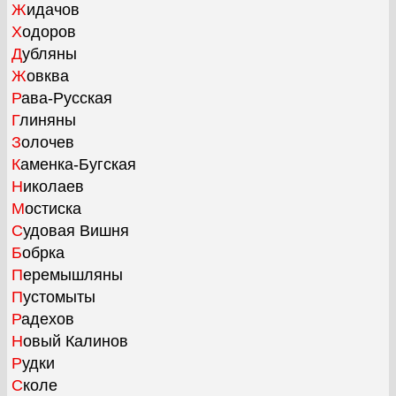
Жидачов
Ходоров
Дубляны
Жовква
Рава-Русская
Глиняны
Золочев
Каменка-Бугская
Николаев
Мостиска
Судовая Вишня
Бобрка
Перемышляны
Пустомыты
Радехов
Новый Калинов
Рудки
Сколе