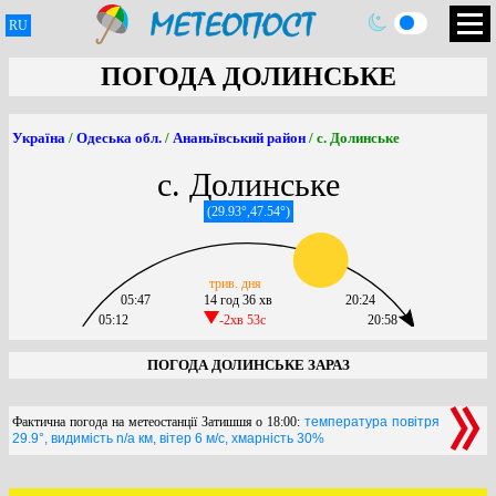
RU
ПОГОДА ДОЛИНСЬКЕ
Україна
/
Одеська обл.
/
Ананьївський район
/ с. Долинське
с. Долинське
(29.93°,47.54°)
трив. дня
05:47
14 год 36 хв
20:24
05:12
-2хв 53c
20:58
ПОГОДА ДОЛИНСЬКЕ ЗАРАЗ
Фактична погода на метеостанції Затишшя о 18:00:
температура повітря
29.9°, видимість n/a км, вітер 6 м/с, хмарність 30%