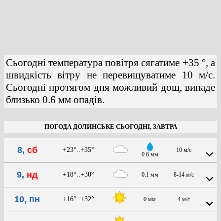
Сьогодні температура повітря сягатиме +35 °, а
швидкість вітру не перевищуватиме 10 м/с.
Сьогодні протягом дня можливий дощ, випаде
близько 0.6 мм опадів.
ПОГОДА ДОЛИНСЬКЕ СЬОГОДНІ, ЗАВТРА
8,
сб
+23°..+35°
10 м/с
0.6 мм
9,
нд
+18°..+30°
0.1 мм
8-14 м/с
10, пн
+16°..+32°
0 мм
4 м/с