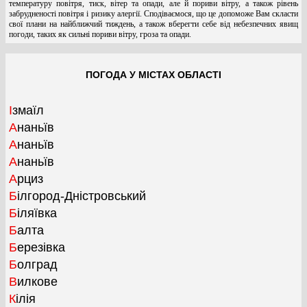
температуру повітря, тиск, вітер та опади, але й пориви вітру, а також рівень
забрудненості повітря і ризику алергії. Сподіваємося, що це допоможе Вам скласти
свої плани на найближчий тиждень, а також вберегти себе від небезпечних явищ
погоди, таких як сильні пориви вітру, гроза та опади.
ПОГОДА У МІСТАХ ОБЛАСТІ
Ізмаїл
Ананьїв
Ананьїв
Ананьїв
Арциз
Білгород-Дністровський
Біляївка
Балта
Березівка
Болград
Вилкове
Кілія