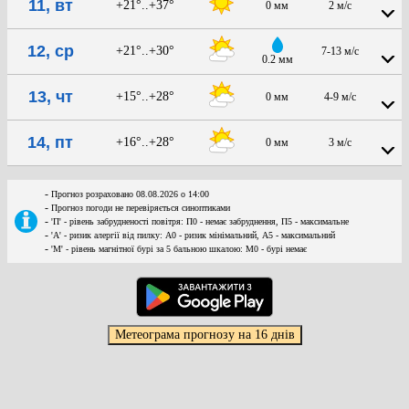
11, вт
+21°..+37°
0 мм
2 м/с
12, ср
+21°..+30°
7-13 м/с
0.2 мм
13, чт
+15°..+28°
0 мм
4-9 м/с
14, пт
+16°..+28°
0 мм
3 м/с
-
Прогноз розраховано 08.08.2026 о 14:00
-
Прогноз погоди не перевіряється синоптиками
-
'П' - рівень забрудненості повітря: П0 - немає забруднення, П5 - максимальне
-
'А' - ризик алергії від пилку: А0 - ризик мінімальний, А5 - максимальний
-
'М' - рівень магнітної бурі за 5 бальною шкалою: M0 - бурі немає