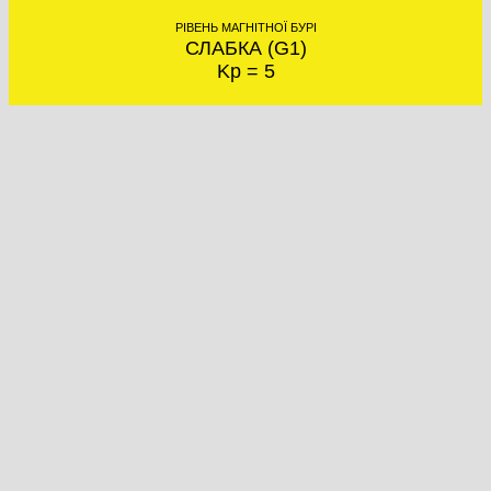
РІВЕНЬ МАГНІТНОЇ БУРІ
СЛАБКА (G1)
Kp = 5