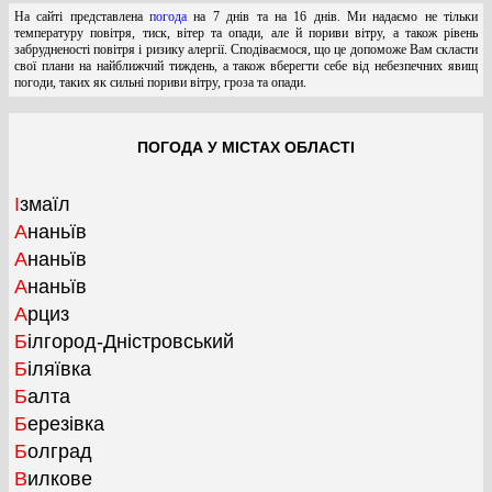
На сайті представлена
погода
на 7 днів та на 16 днів. Ми надаємо не тільки
температуру повітря, тиск, вітер та опади, але й пориви вітру, а також рівень
забрудненості повітря і ризику алергії. Сподіваємося, що це допоможе Вам скласти
свої плани на найближчий тиждень, а також вберегти себе від небезпечних явищ
погоди, таких як сильні пориви вітру, гроза та опади.
ПОГОДА У МІСТАХ ОБЛАСТІ
Ізмаїл
Ананьїв
Ананьїв
Ананьїв
Арциз
Білгород-Дністровський
Біляївка
Балта
Березівка
Болград
Вилкове