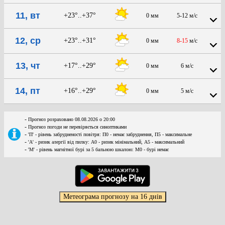
11, вт
+23°..+37°
0 мм
5-12 м/с
12, ср
+23°..+31°
0 мм
8-15
м/с
13, чт
+17°..+29°
0 мм
6 м/с
14, пт
+16°..+29°
0 мм
5 м/с
-
Прогноз розраховано 08.08.2026 о 20:00
-
Прогноз погоди не перевіряється синоптиками
-
'П' - рівень забрудненості повітря: П0 - немає забруднення, П5 - максимальне
-
'А' - ризик алергії від пилку: А0 - ризик мінімальний, А5 - максимальний
-
'М' - рівень магнітної бурі за 5 бальною шкалою: M0 - бурі немає