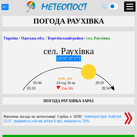
RU
ПОГОДА РАУХІВКА
Україна
/
Одеська обл.
/
Березівський район
/ сел. Раухівка
сел. Раухівка
(30.82°,47.17°)
трив. дня
05:44
14 год 34 хв
20:19
05:10
-2хв 50c
20:54
ПОГОДА РАУХІВКА ЗАРАЗ
Фактична погода на метеостанції Сербка о 18:00:
температура повітря
23.6°, видимість n/a км, вітер 6 м/с, хмарність 70%