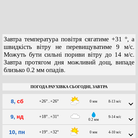
Завтра температура повітря сягатиме +31 °, а
швидкість вітру не перевищуватиме 9 м/с.
Можуть бути сильні пориви вітру до 14 м/с.
Завтра протягом дня можливий дощ, випаде
близько 0.2 мм опадів.
ПОГОДА РАУХІВКА СЬОГОДНІ, ЗАВТРА
8,
сб
+26°..+26°
0 мм
8-13 м/с
9,
нд
+18°..+31°
9-14 м/с
0.2 мм
10, пн
+19°..+32°
0 мм
4-10 м/с