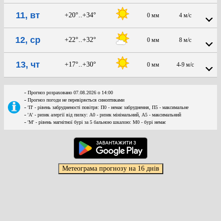
11, вт
+20°..+34°
0 мм
4 м/с
12, ср
+22°..+32°
0 мм
8 м/с
13, чт
+17°..+30°
0 мм
4-9 м/с
-
Прогноз розраховано 07.08.2026 о 14:00
-
Прогноз погоди не перевіряється синоптиками
-
'П' - рівень забрудненості повітря: П0 - немає забруднення, П5 - максимальне
-
'А' - ризик алергії від пилку: А0 - ризик мінімальний, А5 - максимальний
-
'М' - рівень магнітної бурі за 5 бальною шкалою: M0 - бурі немає