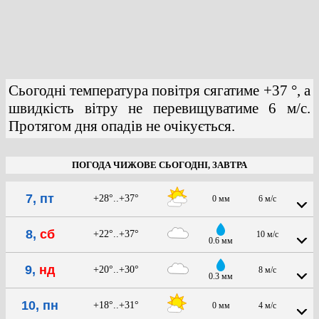
Сьогодні температура повітря сягатиме +37 °, а
швидкість вітру не перевищуватиме 6 м/с.
Протягом дня опадів не очікується.
ПОГОДА ЧИЖОВЕ СЬОГОДНІ, ЗАВТРА
7, пт
+28°..+37°
0 мм
6 м/с
8,
сб
+22°..+37°
10 м/с
0.6 мм
9,
нд
+20°..+30°
8 м/с
0.3 мм
10, пн
+18°..+31°
0 мм
4 м/с