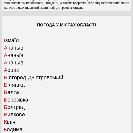
свої плани на найближчий тиждень, а також вберегти себе від небезпечних явищ
погоди, таких як сильні пориви вітру, гроза та опади.
ПОГОДА У МІСТАХ ОБЛАСТІ
Ізмаїл
Ананьїв
Ананьїв
Ананьїв
Арциз
Білгород-Дністровський
Біляївка
Балта
Березівка
Болград
Вилкове
Кілія
Кодима