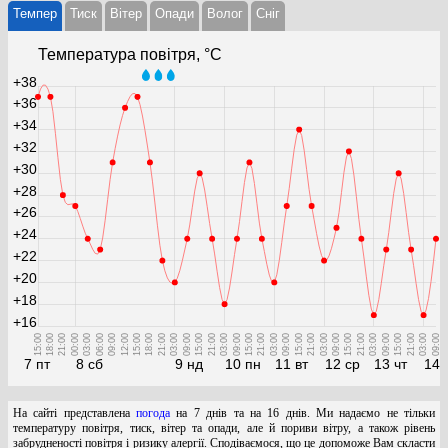
Темпер
Тиск
Вітер
Опади
Волог
Cніг
Температура повітря, °С
+38
+36
+34
+32
+30
+28
+26
+24
+22
+20
+18
+16
15:00
18:00
21:00
00:00
03:00
06:00
09:00
12:00
15:00
18:00
21:00
03:00
09:00
15:00
21:00
03:00
09:00
15:00
21:00
03:00
09:00
15:00
21:00
03:00
09:00
15:00
21:00
03:00
09:00
15:00
21:00
03:00
09:00
7 пт
8 сб
9 нд
10 пн
11 вт
12 ср
13 чт
14 
На сайті представлена
погода
на 7 днів та на 16 днів. Ми надаємо не тільки
температуру повітря, тиск, вітер та опади, але й пориви вітру, а також рівень
забрудненості повітря і ризику алергії. Сподіваємося, що це допоможе Вам скласти