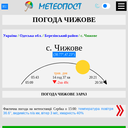
RU
ПОГОДА ЧИЖОВЕ
Україна
/
Одеська обл.
/
Березівський район
/ с. Чижове
с. Чижове
(30.77°,47.23°)
трив. дня
05:43
14 год 37 хв
20:21
05:09
-2хв 49c
20:56
ПОГОДА ЧИЖОВЕ ЗАРАЗ
Фактична погода на метеостанції Сербка о 15:00:
температура повітря
36.6°, видимість n/a км, вітер 3 м/с, хмарність 40%