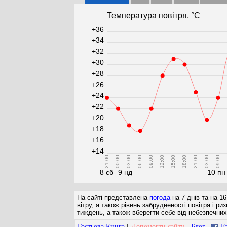
Температура повітря, °С
+36
+34
+32
+30
+28
+26
+24
+22
+20
+18
+16
+14
21:00
00:00
03:00
06:00
09:00
12:00
15:00
18:00
21:00
03:00
09:00
1
8 сб
9 нд
10 пн
На сайті представлена
погода
на 7 днів та на 16
вітру, а також рівень забрудненості повітря і 
тиждень, а також вберегти себе від небезпечних 
Гостьова Книга
|
Допомогти сайту
|
Блог
|
F