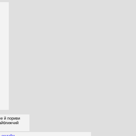
ле й пориви
найближчий
о онлайн