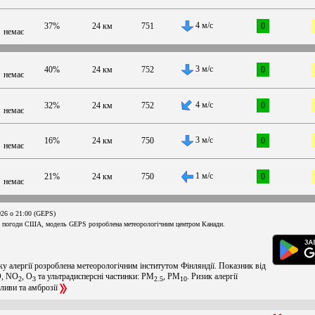
4 м/с
37%
24 км
751
0
немає
3 м/с
40%
24 км
752
0
немає
4 м/с
32%
24 км
752
0
немає
3 м/с
16%
24 км
750
0
немає
1 м/с
21%
24 км
750
0
немає
026 о 21:00 (GEPS)
 погоди США, модель GEPS розроблена метеорологічним центром Канади.
ку алергії розроблена метеорологічним інститутом Фінляндії. Показник від
O, NO
, O
та ультрадисперсні частинки: PM
, PM
. Ризик алергії
2
3
2.5
10
оливи та амброзії