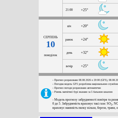
21:00
+25°
+20°
ніч
СЕРПЕНЬ
+24°
ранок
10
+32°
день
понеділок
+25°
вечір
-
Прогноз розраховано 08.08.2026 о 20:00 (GFS), 08.08.2
-
Погодна модель GFS розроблена національною службою
-
Прогноз погоди розраховано автоматично
-
Рівень магнітної бурі вказано за 5 бальною шкалою
- Модель прогнозу забрудненості повітря та ризи
0 до 5. Забрудненість враховує такі гази: SO
, N
2
враховує наявність пилку вільхи, берези, трави, 