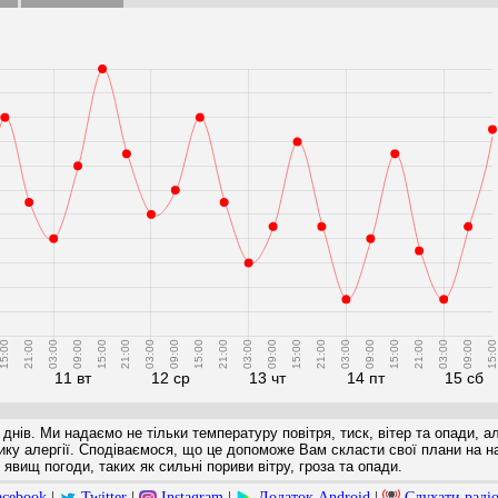
5:00
21:00
03:00
09:00
15:00
21:00
03:00
09:00
15:00
21:00
03:00
09:00
15:00
21:00
03:00
09:00
15:00
21:00
03:00
09:00
15:00
11 вт
12 ср
13 чт
14 пт
15 сб
 днів. Ми надаємо не тільки температуру повітря, тиск, вітер та опади, а
ризику алергії. Сподіваємося, що це допоможе Вам скласти свої плани на 
явищ погоди, таких як сильні пориви вітру, гроза та опади.
acebook
|
Twitter
|
Instagram
|
Додаток Android
|
Слухати раді