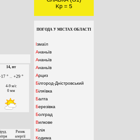
Kp = 5
ПОГОДА У МІСТАХ ОБЛАСТІ
Ізмаїл
Ананьїв
Ананьїв
14, пт
Ананьїв
Арциз
+17 ° .. +29 °
Білгород-Дністровський
4-9 м/с
0 мм
Біляївка
Балта
Березівка
Болград
Вилкове
Кілія
бруд.
Ризик
вітря
алергії
Кодима