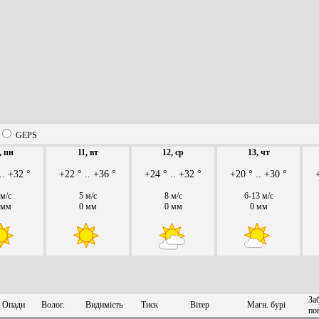
GEPS
, пн
11, вт
12, ср
13, чт
.. +32 °
+22 ° .. +36 °
+24 ° .. +32 °
+20 ° .. +30 °
 м/с
5 м/с
8 м/с
6-13 м/с
 мм
0 мм
0 мм
0 мм
За
Опади
Волог.
Видимість
Тиск
Вітер
Магн. бурі
по