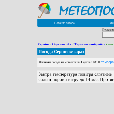
Поточна погода
Мап
Пошук на
Україна
/
Одеська обл.
/
Тарутинський район
/ сел
Погода Серпневе зараз
Фактична погода на метеостанції Сарата о 18:00:
температ
Завтра температура повітря сягатиме 
сильні пориви вітру до 14 м/с. Протяг