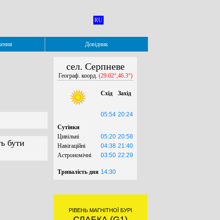
RU
ження
Довідник
сел. Серпневе
Географ. коорд.
(29.02°,46.3°)
Схід
Захід
05:54
20:24
Сутінки
Цивільні
05:20
20:58
ть бути
Навігаційні
04:38
21:40
Астрономічні
03:50
22:29
Тривалість дня
14:30
РІВЕНЬ МАГНІТНОЇ БУРІ
СЛАБКА (G1)