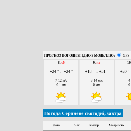
ПРОГНОЗ ПОГОДИ ЗГІДНО З МОДЕЛЛЮ:
GFS
8,
сб
9,
нд
10
+24 ° .. +24 °
+18 ° .. +31 °
+20 ° 
7-12 м/с
8-14 м/с
4
0.1 мм
0 мм
0
Погода Серпневе сьогодні, завтра
Дата
Час
Темпер.
Хмарність