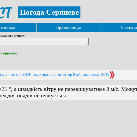
Погода Серпневе
и погоди
Прогноз погоди
Спостере
селеного пункту
. Серпневе
ура повітря 30.9°, видимість n/a км, вітер 8 м/с, хмарність 20%
+31 °, а швидкість вітру не перевищуватиме 8 м/с. Можу
ом дня опадів не очікується.