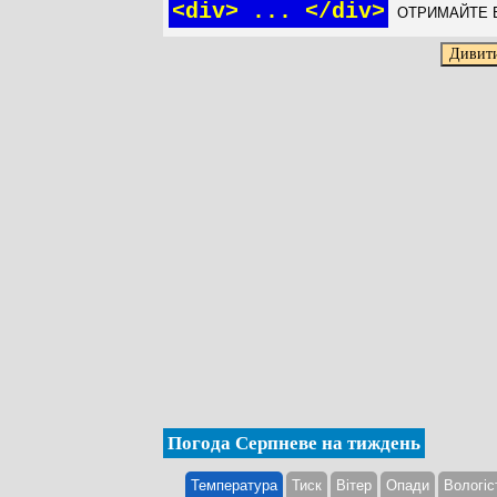
<div> ... </div>
ОТРИМАЙТЕ Б
Погода Серпневе на тиждень
Температура
Тиск
Вітер
Опади
Вологіс