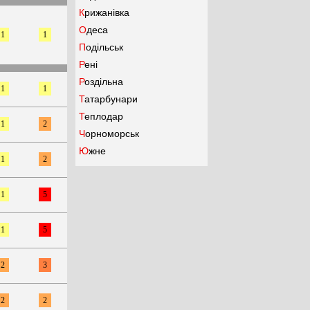
Крижанівка
Одеса
1
1
Подільськ
Рені
Роздільна
1
1
Татарбунари
Теплодар
1
2
Чорноморськ
Южне
1
2
1
5
1
5
2
3
2
2