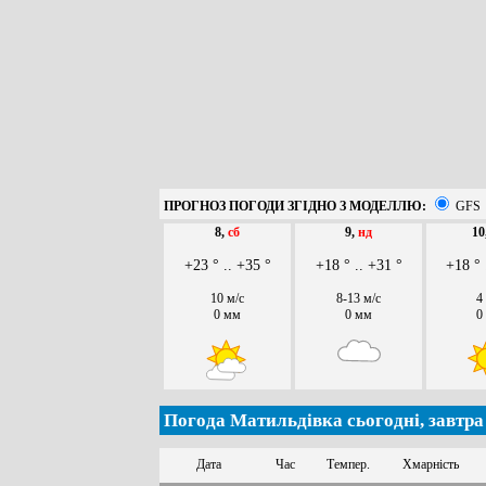
ПРОГНОЗ ПОГОДИ ЗГІДНО З МОДЕЛЛЮ:
GFS
8,
сб
9,
нд
10
+23 ° .. +35 °
+18 ° .. +31 °
+18 ° 
10 м/с
8-13 м/с
4
0 мм
0 мм
0
Погода Матильдівка сьогодні, завтра
Дата
Час
Темпер.
Хмарність