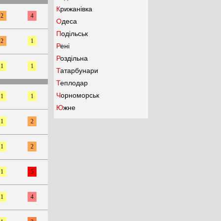
Крижанівка
2
4
Одеса
Подільськ
2
1
Рені
Роздільна
1
1
Татарбунари
Теплодар
Чорноморськ
1
1
Южне
1
2
1
2
1
5
1
4