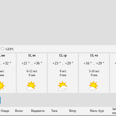
GEPS
, пн
11, вт
12, ср
13, чт
.. +32 °
+21 ° .. +36 °
+23 ° .. +29 °
+16 ° .. +29 °
 м/с
6-12 м/с
9 м/с
5-10 м/с
 мм
0 мм
0 мм
0 мм
За
Опади
Волог.
Видимість
Тиск
Вітер
Магн. бурі
по