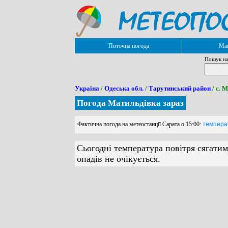
Поточна погода
Мап
Пошук на
Україна
/
Одеська обл.
/
Тарутинський район
/ с. 
Погода Матильдівка зараз
Фактична погода на метеостанції Сарата о 15:00:
температ
Сьогодні температура повітря сягатим
опадів не очікується.