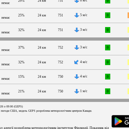
6 м/с
29%
24 км
751
0
немає
5 м/с
25%
24 км
751
0
немає
3 м/с
32%
24 км
751
0
немає
3 м/с
37%
24 км
752
0
немає
4 м/с
32%
24 км
752
0
немає
4 м/с
15%
24 км
750
0
немає
1 м/с
21%
24 км
750
0
немає
026 о 09:00 (GEPS)
 погоди США, модель GEPS розроблена метеорологічним центром Канади.
ку алергії розроблена метеорологічним інститутом Фінляндії. Показник від