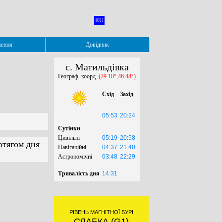
RU
ження
Довідник
с. Матильдівка
Географ. коорд.
(29.18°,46.48°)
Схід
Захід
05:53
20:24
Сутінки
Цивільні
05:19
20:58
отягом дня
Навігаційні
04:37
21:40
Астрономічні
03:48
22:29
Тривалість дня
14:31
РІВЕНЬ МАГНІТНОЇ БУРІ
СЛАБКА (G1)