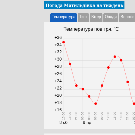
Погода Матильдівка на тиждень
Температура
Тиск
Вітер
Опади
Вологіс
Температура повітря, °С
+36
+34
+32
+30
+28
+26
+24
+22
+20
+18
+16
15:00
18:00
21:00
00:00
03:00
06:00
09:00
12:00
15:00
18:00
21:00
03:0
8 сб
9 нд