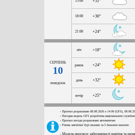
15:00
+31°
18:00
+30°
21:00
+24°
ніч
+18°
СЕРПЕНЬ
+24°
ранок
10
+32°
день
понеділок
+25°
вечір
-
Прогноз розраховано 08.08.2026 о 14:00 (GFS), 08.08.2
-
Погодна модель GFS розроблена національною службою
-
Прогноз погоди розраховано автоматично
-
Рівень магнітної бурі вказано за 5 бальною шкалою
- Модель прогнозу забрудненості повітря та ризи