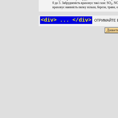
0 до 5. Забрудненість враховує такі гази: SO
, N
2
враховує наявність пилку вільхи, берези, трави, 
<div> ... </div>
ОТРИМАЙТЕ Б