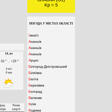
Kp = 5
ПОГОДА У МІСТАХ ОБЛАСТІ
Ізмаїл
Ананьїв
Ананьїв
14, пт
Ананьїв
Арциз
+16 ° .. +29 °
Білгород-Дністровський
4 м/с
0 мм
Біляївка
Балта
Березівка
Болград
Вилкове
Кілія
бруд.
Ризик
вітря
алергії
Кодима