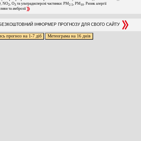
O, NO
, O
та ультрадисперсні частинки: PM
, PM
. Ризик алергії
2
3
2.5
10
оливи та амброзії
ЕЗКОШТОВНИЙ ІНФОРМЕР ПРОГНОЗУ ДЛЯ СВОГО САЙТУ