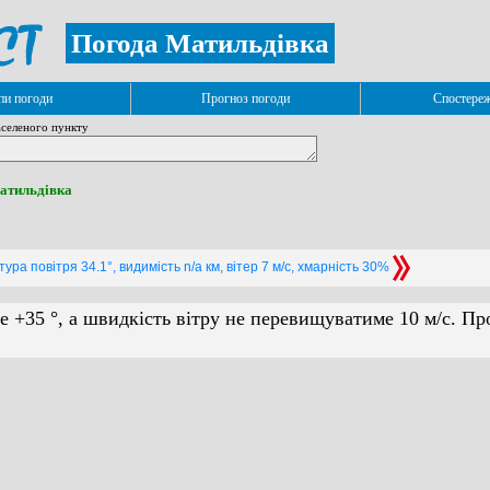
Погода Матильдівка
и погоди
Прогноз погоди
Спостере
селеного пункту
Матильдівка
ура повітря 34.1°, видимість n/a км, вітер 7 м/с, хмарність 30%
е +35 °, а швидкість вітру не перевищуватиме 10 м/с. Пр