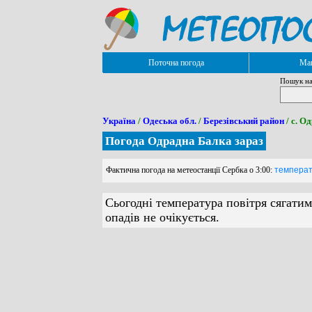
Поточна погода
Мап
Пошук на
Україна
/
Одеська обл.
/
Березівський район
/ с. О
Погода Одрадна Балка зараз
Фактична погода на метеостанції Сербка о 3:00:
температу
Сьогодні температура повітря сягатим
опадів не очікується.