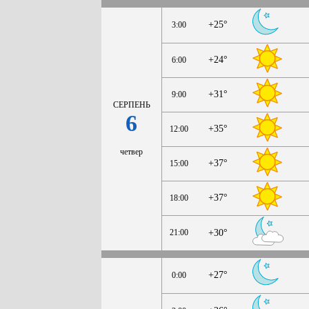
+25°
3:00
+24°
6:00
+31°
9:00
СЕРПЕНЬ
6
+35°
12:00
четвер
+37°
15:00
+37°
18:00
21:00
+30°
+27°
0:00