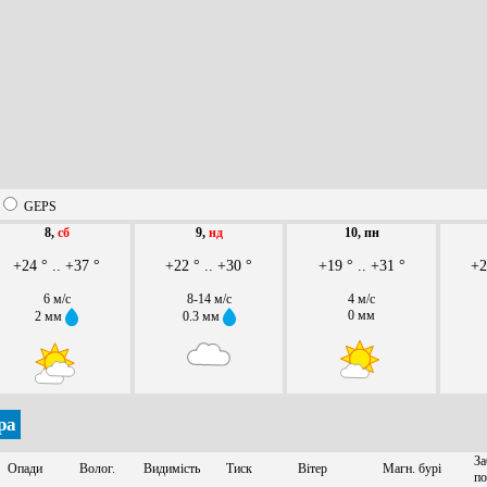
GEPS
8,
сб
9,
нд
10, пн
+24 ° .. +37 °
+22 ° .. +30 °
+19 ° .. +31 °
+2
6 м/с
8-14 м/с
4 м/с
0 мм
2 мм
0.3 мм
ра
За
Опади
Волог.
Видимість
Тиск
Вітер
Магн. бурі
по