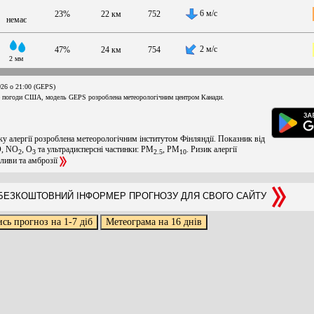
6 м/с
23%
22 км
752
немає
2 м/с
47%
24 км
754
2 мм
026 о 21:00 (GEPS)
 погоди США, модель GEPS розроблена метеорологічним центром Канади.
ку алергії розроблена метеорологічним інститутом Фінляндії. Показник від
O, NO
, O
та ультрадисперсні частинки: PM
, PM
. Ризик алергії
2
3
2.5
10
оливи та амброзії
ЕЗКОШТОВНИЙ ІНФОРМЕР ПРОГНОЗУ ДЛЯ СВОГО САЙТУ