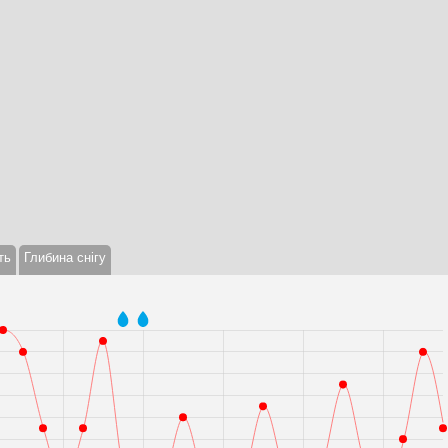
ть
Глибина снігу