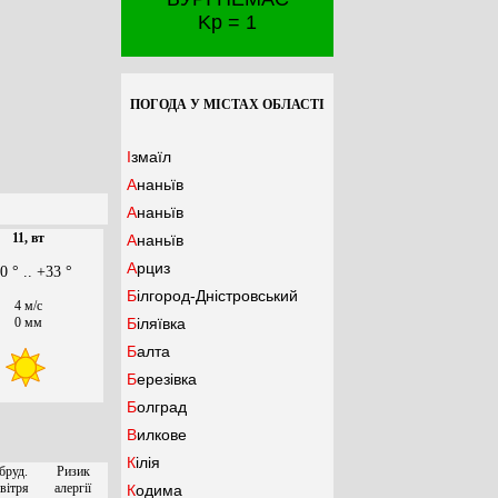
Kp = 1
ПОГОДА У МІСТАХ ОБЛАСТІ
Ізмаїл
Ананьїв
Ананьїв
11, вт
Ананьїв
Арциз
0 ° .. +33 °
Білгород-Дністровський
4 м/с
0 мм
Біляївка
Балта
Березівка
Болград
Вилкове
Кілія
бруд.
Ризик
вітря
алергії
Кодима