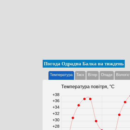
Погода Одрадна Балка на тиждень
Температура
Тиск
Вітер
Опади
Вологіс
Температура повітря, °С
+38
+36
+34
+32
+30
+28