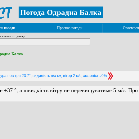
Погода Одрадна Балка
и погоди
Прогноз погоди
Спостере
селеного пункту
драдна Балка
ра повітря 23.7°, видимість n/a км, вітер 2 м/с, хмарність 0%
е +37 °, а швидкість вітру не перевищуватиме 5 м/с. Про