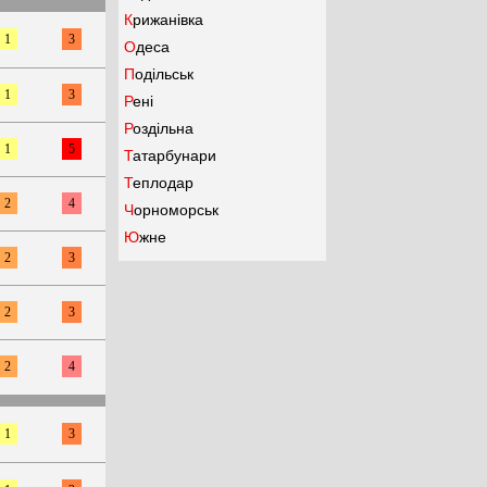
Крижанівка
1
3
Одеса
Подільськ
1
3
Рені
Роздільна
1
5
Татарбунари
Теплодар
2
4
Чорноморськ
Южне
2
3
2
3
2
4
1
3