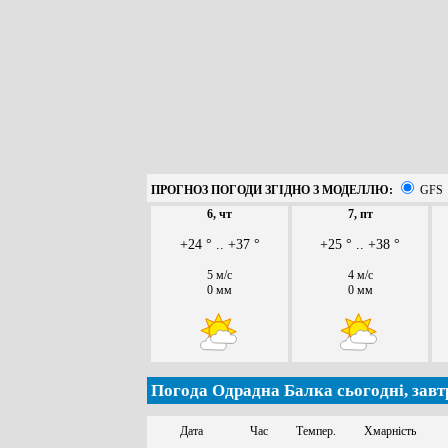
ПРОГНОЗ ПОГОДИ ЗГІДНО З МОДЕЛЛЮ:
GFS
6, чт
7, пт
+24 ° .. +37 °
+25 ° .. +38 °
5 м/с
4 м/с
0 мм
0 мм
Погода Одрадна Балка сьогодні, завт
Дата
Час
Темпер.
Хмарність