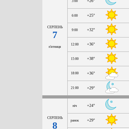
+26°
3:00
+25°
6:00
СЕРПЕНЬ
+32°
9:00
7
+36°
12:00
п'ятниця
+38°
15:00
18:00
+36°
21:00
+29°
+24°
ніч
СЕРПЕНЬ
+29°
ранок
8