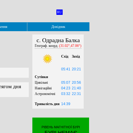
RU
ження
Довідник
с. Одрадна Балка
Географ. коорд.
(31.02°,47.06°)
Схід
Захід
05:41
20:21
Сутінки
Цивільні
05:07
20:56
тягом дня
Навігаційні
04:23
21:40
Астрономічні
03:32
22:31
Тривалість дня
14:39
РІВЕНЬ МАГНІТНОЇ БУРІ
БУРІ НЕМАЄ