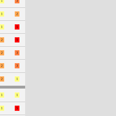
1
3
1
2
1
5
2
5
2
3
2
3
2
1
1
1
1
5