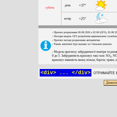
день
+37°
субота
вечір
+25°
-
Прогноз розраховано 06.08.2026 о 02:00 (GFS), 05.08.2
-
Погодна модель GFS розроблена національною службою
-
Прогноз погоди розраховано автоматично
-
Рівень магнітної бурі вказано за 5 бальною шкалою
- Модель прогнозу забрудненості повітря та ризи
0 до 5. Забрудненість враховує такі гази: SO
, N
2
враховує наявність пилку вільхи, берези, трави, 
<div> ... </div>
ОТРИМАЙТЕ Б