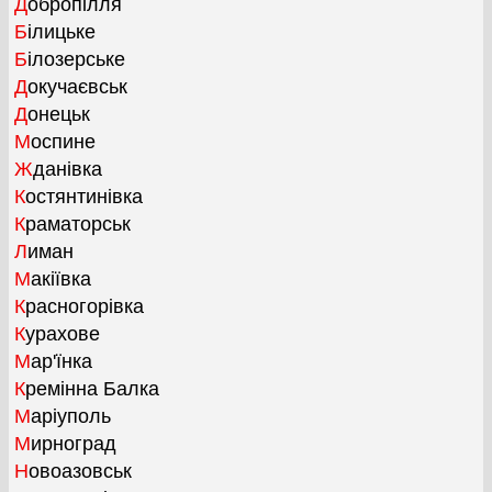
Добропілля
Білицьке
Білозерське
Докучаєвськ
Донецьк
Моспине
Жданівка
Костянтинівка
Краматорськ
Лиман
Макіївка
Красногорівка
Курахове
Мар'їнка
Кремінна Балка
Маріуполь
Мирноград
Новоазовськ