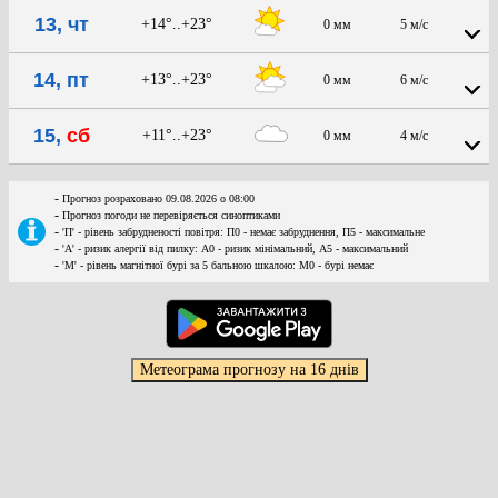
13, чт
+14°..+23°
0 мм
5 м/с
14, пт
+13°..+23°
0 мм
6 м/с
15,
сб
+11°..+23°
0 мм
4 м/с
-
Прогноз розраховано 09.08.2026 о 08:00
-
Прогноз погоди не перевіряється синоптиками
-
'П' - рівень забрудненості повітря: П0 - немає забруднення, П5 - максимальне
-
'А' - ризик алергії від пилку: А0 - ризик мінімальний, А5 - максимальний
-
'М' - рівень магнітної бурі за 5 бальною шкалою: M0 - бурі немає