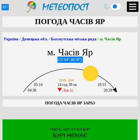
RU
ПОГОДА ЧАСІВ ЯР
Україна
/
Донецька обл.
/
Бахмутська міська рада
/ м. Часів Яр
м. Часів Яр
(37.84°,48.58°)
трив. дня
05:14
14 год 39 хв
19:53
04:38
-3хв 1c
20:29
ПОГОДА ЧАСІВ ЯР ЗАРАЗ
РІВЕНЬ МАГНІТНОЇ БУРІ
БУРІ НЕМАЄ