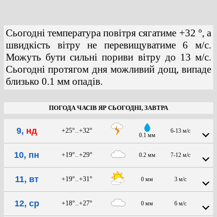
Сьогодні температура повітря сягатиме +32 °, а
швидкість вітру не перевищуватиме 6 м/с.
Можуть бути сильні пориви вітру до 13 м/с.
Сьогодні протягом дня можливий дощ, випаде
близько 0.1 мм опадів.
ПОГОДА ЧАСІВ ЯР СЬОГОДНІ, ЗАВТРА
9,
нд
+25°..+32°
6-13 м/с
0.1 мм
10, пн
+19°..+29°
0.2 мм
7-12 м/с
11, вт
+19°..+31°
0 мм
3 м/с
12, ср
+18°..+27°
0 мм
6 м/с