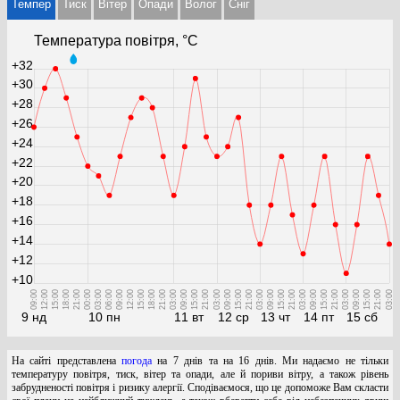
Темпер
Тиск
Вітер
Опади
Волог
Cніг
Температура повітря, °С
+32
+30
+28
+26
+24
+22
+20
+18
+16
+14
+12
+10
09:00
12:00
15:00
18:00
21:00
00:00
03:00
06:00
09:00
12:00
15:00
18:00
21:00
03:00
09:00
15:00
21:00
03:00
09:00
15:00
21:00
03:00
09:00
15:00
21:00
03:00
09:00
15:00
21:00
03:00
09:00
15:00
21:00
03:00
9 нд
10 пн
11 вт
12 ср
13 чт
14 пт
15 сб
На сайті представлена
погода
на 7 днів та на 16 днів. Ми надаємо не тільки
температуру повітря, тиск, вітер та опади, але й пориви вітру, а також рівень
забрудненості повітря і ризику алергії. Сподіваємося, що це допоможе Вам скласти