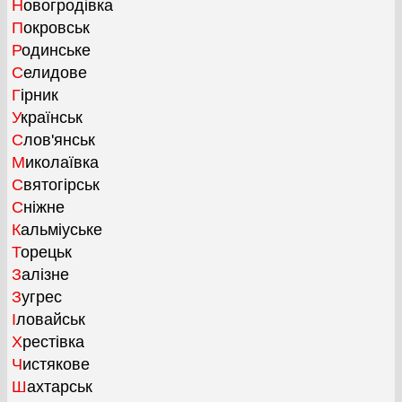
Новогродівка
Покровськ
Родинське
Селидове
Гірник
Українськ
Слов'янськ
Миколаївка
Святогірськ
Сніжне
Кальміуське
Торецьк
Залізне
Зугрес
Іловайськ
Хрестівка
Чистякове
Шахтарськ