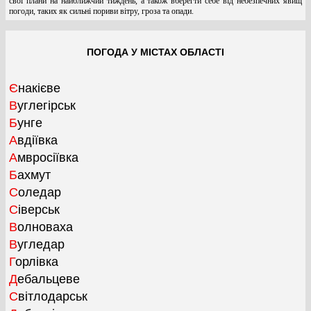
свої плани на найближчий тиждень, а також вберегти себе від небезпечних явищ
погоди, таких як сильні пориви вітру, гроза та опади.
ПОГОДА У МІСТАХ ОБЛАСТІ
Єнакієве
Вуглегірськ
Бунге
Авдіївка
Амвросіївка
Бахмут
Соледар
Сіверськ
Волноваха
Вугледар
Горлівка
Дебальцеве
Світлодарськ