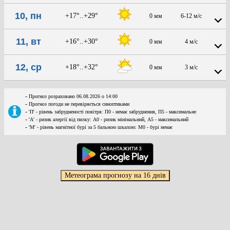
10, пн
+17°..+29°
0 мм
6-12 м/с
11, вт
+16°..+30°
0 мм
4 м/с
12, ср
+18°..+32°
0 мм
3 м/с
-
Прогноз розраховано 06.08.2026 о 14:00
-
Прогноз погоди не перевіряється синоптиками
-
'П' - рівень забрудненості повітря: П0 - немає забруднення, П5 - максимальне
-
'А' - ризик алергії від пилку: А0 - ризик мінімальний, А5 - максимальний
-
'М' - рівень магнітної бурі за 5 бальною шкалою: M0 - бурі немає