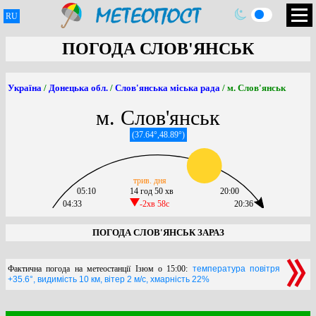
RU
ПОГОДА СЛОВ'ЯНСЬК
Україна
/
Донецька обл.
/
Слов'янська міська рада
/ м. Слов'янськ
м. Слов'янськ
(37.64°,48.89°)
трив. дня
05:10
14 год 50 хв
20:00
04:33
-2хв 58c
20:36
ПОГОДА СЛОВ'ЯНСЬК ЗАРАЗ
Фактична погода на метеостанції Ізюм о 15:00:
температура повітря
+35.6°, видимість 10 км, вітер 2 м/с, хмарність 22%