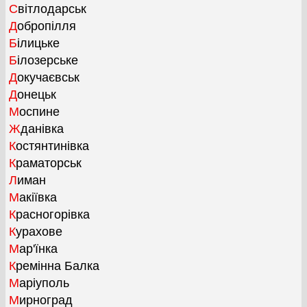
Світлодарськ
Добропілля
Білицьке
Білозерське
Докучаєвськ
Донецьк
Моспине
Жданівка
Костянтинівка
Краматорськ
Лиман
Макіївка
Красногорівка
Курахове
Мар'їнка
Кремінна Балка
Маріуполь
Мирноград