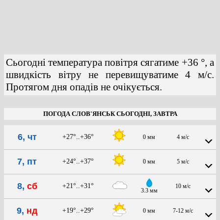
Сьогодні температура повітря сягатиме +36 °, а
швидкість вітру не перевищуватиме 4 м/с.
Протягом дня опадів не очікується.
ПОГОДА СЛОВ'ЯНСЬК СЬОГОДНІ, ЗАВТРА
6, чт
+27°..+36°
0 мм
4 м/с
7, пт
+24°..+37°
0 мм
5 м/с
8,
сб
+21°..+31°
10 м/с
3.3 мм
9,
нд
+19°..+29°
0 мм
7-12 м/с