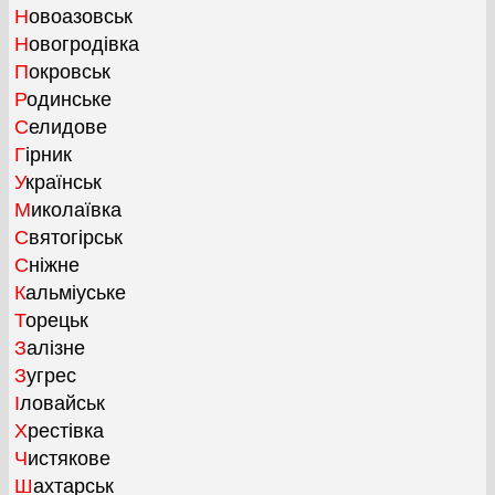
Новоазовськ
Новогродівка
Покровськ
Родинське
Селидове
Гірник
Українськ
Миколаївка
Святогірськ
Сніжне
Кальміуське
Торецьк
Залізне
Зугрес
Іловайськ
Хрестівка
Чистякове
Шахтарськ