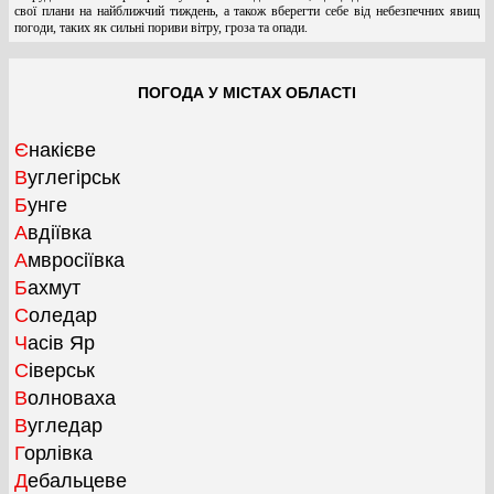
свої плани на найближчий тиждень, а також вберегти себе від небезпечних явищ
погоди, таких як сильні пориви вітру, гроза та опади.
ПОГОДА У МІСТАХ ОБЛАСТІ
Єнакієве
Вуглегірськ
Бунге
Авдіївка
Амвросіївка
Бахмут
Соледар
Часів Яр
Сіверськ
Волноваха
Вугледар
Горлівка
Дебальцеве