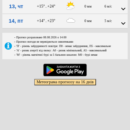
13, чт
+15°..+24°
0 мм
6 м/с
14, пт
+14°..+23°
0 мм
5 м/с
-
Прогноз розраховано 08.08.2026 о 14:00
-
Прогноз погоди не перевіряється синоптиками
-
'П' - рівень забрудненості повітря: П0 - немає забруднення, П5 - максимальне
-
'А' - ризик алергії від пилку: А0 - ризик мінімальний, А5 - максимальний
-
'М' - рівень магнітної бурі за 5 бальною шкалою: M0 - бурі немає