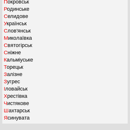
Покровськ
Родинське
Селидове
Українськ
Слов'янськ
Миколаївка
Святогірськ
Сніжне
Кальміуське
Торецьк
Залізне
Зугрес
Іловайськ
Хрестівка
Чистякове
Шахтарськ
Ясинувата