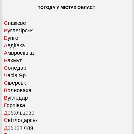
ПОГОДА У МІСТАХ ОБЛАСТІ
Єнакієве
Вуглегірськ
Бунге
Авдіївка
Амвросіївка
Бахмут
Соледар
Часів Яр
Сіверськ
Волноваха
Вугледар
Горлівка
Дебальцеве
Світлодарськ
Добропілля