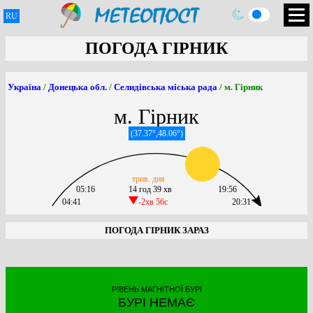
RU
ПОГОДА ГІРНИК
Україна
/
Донецька обл.
/
Селидівська міська рада
/ м. Гірник
м. Гірник
(37.37°,48.06°)
трив. дня
05:16
14 год 39 хв
19:56
04:41
-2хв 56c
20:31
ПОГОДА ГІРНИК ЗАРАЗ
РІВЕНЬ МАГНІТНОЇ БУРІ
БУРІ НЕМАЄ