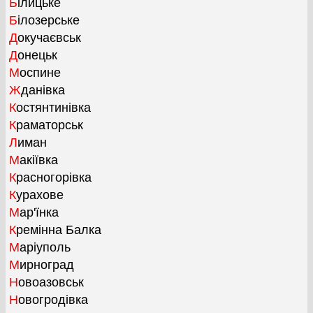
Білицьке
Білозерське
Докучаєвськ
Донецьк
Моспине
Жданівка
Костянтинівка
Краматорськ
Лиман
Макіївка
Красногорівка
Курахове
Мар'їнка
Кремінна Балка
Маріуполь
Мирноград
Новоазовськ
Новогродівка