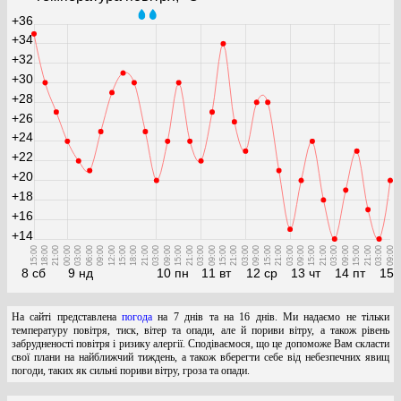
+36
+34
+32
+30
+28
+26
+24
+22
+20
+18
+16
+14
15:00
18:00
21:00
00:00
03:00
06:00
09:00
12:00
15:00
18:00
21:00
03:00
09:00
15:00
21:00
03:00
09:00
15:00
21:00
03:00
09:00
15:00
21:00
03:00
09:00
15:00
21:00
03:00
09:00
15:00
21:00
03:00
09:00
8 сб
9 нд
10 пн
11 вт
12 ср
13 чт
14 пт
15 
На сайті представлена
погода
на 7 днів та на 16 днів. Ми надаємо не тільки
температуру повітря, тиск, вітер та опади, але й пориви вітру, а також рівень
забрудненості повітря і ризику алергії. Сподіваємося, що це допоможе Вам скласти
свої плани на найближчий тиждень, а також вберегти себе від небезпечних явищ
погоди, таких як сильні пориви вітру, гроза та опади.