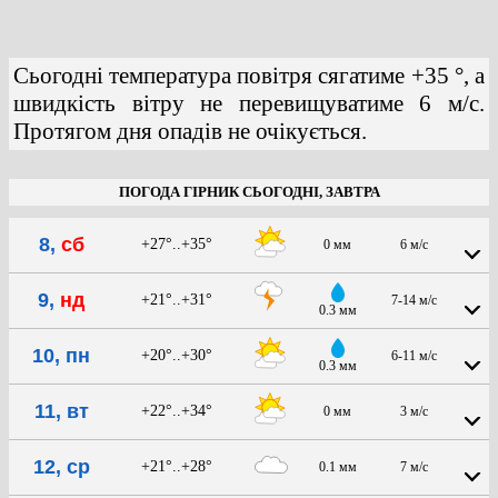
Сьогодні температура повітря сягатиме +35 °, а
швидкість вітру не перевищуватиме 6 м/с.
Протягом дня опадів не очікується.
ПОГОДА ГІРНИК СЬОГОДНІ, ЗАВТРА
8,
сб
+27°..+35°
0 мм
6 м/с
9,
нд
+21°..+31°
7-14 м/с
0.3 мм
10, пн
+20°..+30°
6-11 м/с
0.3 мм
11, вт
+22°..+34°
0 мм
3 м/с
12, ср
+21°..+28°
0.1 мм
7 м/с