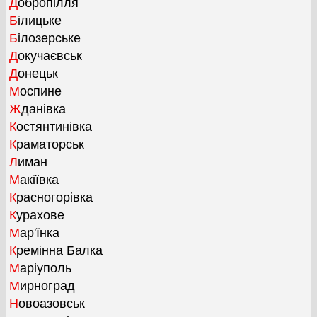
Добропілля
Білицьке
Білозерське
Докучаєвськ
Донецьк
Моспине
Жданівка
Костянтинівка
Краматорськ
Лиман
Макіївка
Красногорівка
Курахове
Мар'їнка
Кремінна Балка
Маріуполь
Мирноград
Новоазовськ