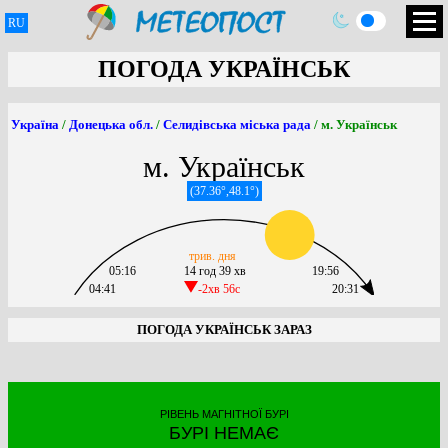
RU
ПОГОДА УКРАЇНСЬК
Україна
/
Донецька обл.
/
Селидівська міська рада
/ м. Українськ
м. Українськ
(37.36°,48.1°)
трив. дня
05:16
14 год 39 хв
19:56
04:41
-2хв 56c
20:31
ПОГОДА УКРАЇНСЬК ЗАРАЗ
РІВЕНЬ МАГНІТНОЇ БУРІ
БУРІ НЕМАЄ