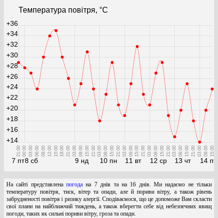
Температура повітря, °С
+36
+34
+32
+30
+28
+26
+24
+22
+20
+18
+16
+14
21:00
00:00
03:00
06:00
09:00
12:00
15:00
18:00
21:00
03:00
09:00
15:00
21:00
03:00
09:00
15:00
21:00
03:00
09:00
15:00
21:00
03:00
09:00
15:00
21:00
03:00
09:00
15:00
21:00
03:00
09:00
15:00
7 пт
8 сб
9 нд
10 пн
11 вт
12 ср
13 чт
14 пт
На сайті представлена
погода
на 7 днів та на 16 днів. Ми надаємо не тільки
температуру повітря, тиск, вітер та опади, але й пориви вітру, а також рівень
забрудненості повітря і ризику алергії. Сподіваємося, що це допоможе Вам скласти
свої плани на найближчий тиждень, а також вберегти себе від небезпечних явищ
погоди, таких як сильні пориви вітру, гроза та опади.