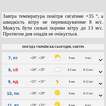
Завтра температура повітря сягатиме +35 °, а
швидкість вітру не перевищуватиме 8 м/с.
Можуть бути сильні пориви вітру до 13 м/с.
Протягом дня опадів не очікується.
ПОГОДА УКРАЇНСЬК СЬОГОДНІ, ЗАВТРА
7, пт
+29°..+29°
0 мм
4 м/с
8,
сб
+24°..+35°
0.2 мм
8-13 м/с
9,
нд
+21°..+31°
0 мм
6-12 м/с
10, пн
+18°..+29°
0 мм
6-11 м/с
11, вт
+19°..+32°
0 мм
4 м/с