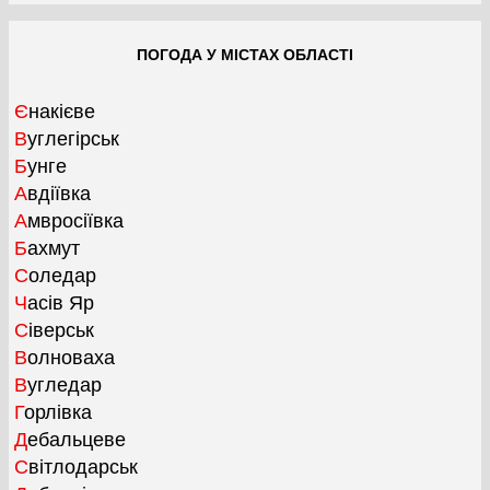
ПОГОДА У МІСТАХ ОБЛАСТІ
Єнакієве
Вуглегірськ
Бунге
Авдіївка
Амвросіївка
Бахмут
Соледар
Часів Яр
Сіверськ
Волноваха
Вугледар
Горлівка
Дебальцеве
Світлодарськ