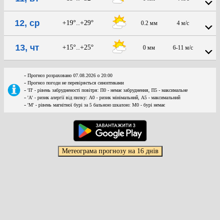
12, ср
+19°..+29°
0.2 мм
4 м/с
13, чт
+15°..+25°
0 мм
6-11 м/с
-
Прогноз розраховано 07.08.2026 о 20:00
-
Прогноз погоди не перевіряється синоптиками
-
'П' - рівень забрудненості повітря: П0 - немає забруднення, П5 - максимальне
-
'А' - ризик алергії від пилку: А0 - ризик мінімальний, А5 - максимальний
-
'М' - рівень магнітної бурі за 5 бальною шкалою: M0 - бурі немає