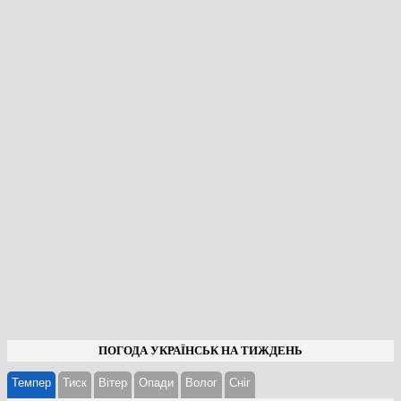
ПОГОДА УКРАЇНСЬК НА ТИЖДЕНЬ
Темпер
Тиск
Вітер
Опади
Волог
Cніг