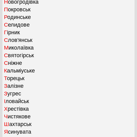
Новогродівка
Покровськ
Родинське
Селидове
Гірник
Слов'янськ
Миколаївка
Святогірськ
Сніжне
Кальміуське
Торецьк
Залізне
Зугрес
Іловайськ
Хрестівка
Чистякове
Шахтарськ
Ясинувата