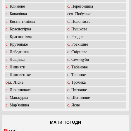
с. Клинове
с. Перегонівка
с. Ковалівка
сел. Побузьке
с. Костянтинівка
с. Полонисте
с. Красногірка
с. Пушкове
с. Краснопілля
с. Роздол
с. Крутеньке
с. Розкішне
с. Лебединка
с. Свірневе
с. Лещівка
с. Семидуби
с. Липняги
с. Табанове
с. Липовеньке
с. Тернове
сел. Лісне
с. Троянка
с. Люшнювате
с. Цвіткове
с. Манжурка
с. Шепилове
с. Мар'янівка
с. Ясне
МАПИ ПОГОДИ
Вітер