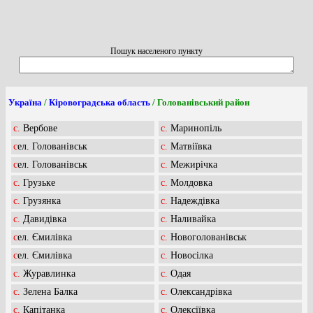
Пошук населеного пункту
Україна
/
Кіровоградська область
/ Голованівський район
с. Вербове
с. Маринопіль
сел. Голованівськ
с. Матвіївка
сел. Голованівськ
с. Межирічка
с. Грузьке
с. Молдовка
с. Грузянка
с. Надеждівка
с. Давидівка
с. Наливайка
сел. Ємилівка
с. Новоголованівськ
сел. Ємилівка
с. Новосілка
с. Журавлинка
с. Одая
с. Зелена Балка
с. Олександрівка
с. Капітанка
с. Олексіївка