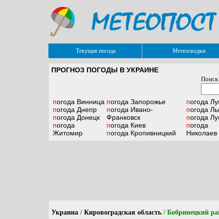
Текущая погода
Метеосводки
ПРОГНОЗ ПОГОДЫ В УКРАИНЕ
Поиск
погода
Винница
погода
Запорожье
погода
Лу
погода
Днепр
погода
Ивано-
погода
Ль
погода
Донецк
Франковск
погода
Лу
погода
погода
Киев
погода
Житомир
погода
Кропивницкий
Николаев
Украина
/
Кировоградская область
/ Бобринецкий ра