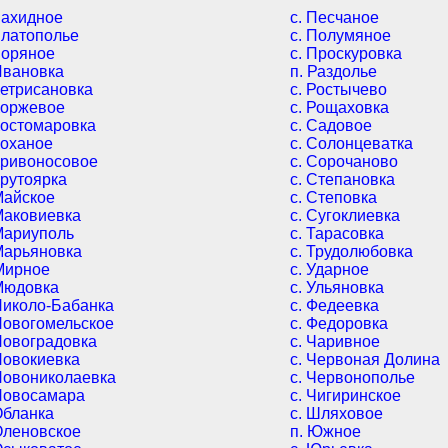
Захидное
c. Песчаное
Златополье
c. Полумяное
Зоряное
c. Проскуровка
Ивановка
п. Раздолье
Кетрисановка
c. Ростычево
Коржевое
c. Рощаховка
Костомаровка
c. Садовое
Коханое
c. Солонцеватка
Кривоносовое
c. Сорочаново
Крутоярка
c. Степановка
Майское
c. Степовка
Маковиевка
c. Сугоклиевка
Мариуполь
c. Тарасовка
Марьяновка
c. Трудолюбовка
Мирное
c. Ударное
 Мюдовка
c. Ульяновка
Николо-Бабанка
c. Федеевка
Новогомельское
c. Федоровка
Новоградовка
c. Чаривное
Новокиевка
c. Червоная Долина
Новониколаевка
c. Червонополье
 Новосамара
c. Чигиринское
Обланка
c. Шляховое
Оленовское
п. Южное