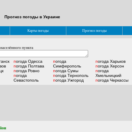
Прогноз погоды в Украине
Карты погоды
Прогноз погоды
 населённого пункта
ганск
погода
Одесса
погода
погода
Харьков
вов
погода
Полтава
Симферополь
погода
Херсон
цк
погода
Ровно
погода
Сумы
погода
погода
погода
Тернополь
Хмельницкий
Севастополь
погода
Ужгород
погода
Черкассы
йон