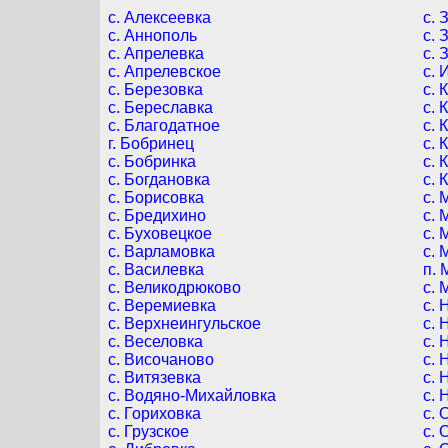
c. Алексеевка
c. 
c. Аннополь
c. 
c. Апрелевка
c. 
c. Апрелевское
c. 
c. Березовка
c. 
c. Береславка
c. 
c. Благодатное
c. 
г. Бобринец
c. 
c. Бобринка
c. 
c. Богдановка
c. 
c. Борисовка
c. 
c. Бредихино
c. 
c. Буховецкое
c. 
c. Варламовка
c. 
c. Василевка
п. 
c. Великодрюково
c.
c. Веремиевка
c. 
c. Верхнеингульское
c. 
c. Веселовка
c. 
c. Височаново
c. 
c. Витязевка
c. 
c. Водяно-Михайловка
c.
c. Гориховка
c. 
c. Грузское
c. 