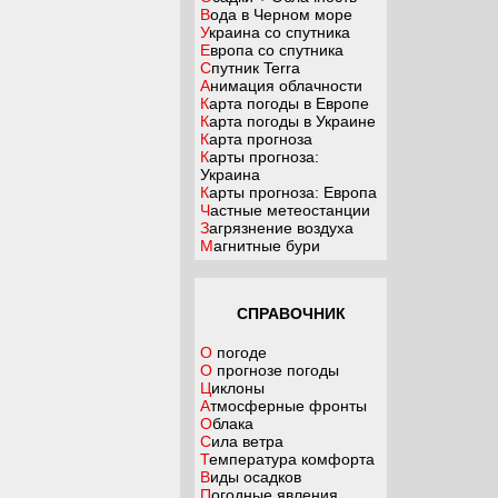
Вода в Черном море
Украина со спутника
Европа со спутника
Спутник Terra
Анимация облачности
Карта погоды в Европе
Карта погоды в Украине
Карта прогноза
Карты прогноза:
Украина
Карты прогноза: Европа
Частные метеостанции
Загрязнение воздуха
Магнитные бури
СПРАВОЧНИК
О погоде
О прогнозе погоды
Циклоны
Атмосферные фронты
Облака
Сила ветра
Температура комфорта
Виды осадков
Погодные явления