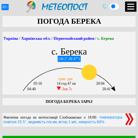
RU
ПОГОДА БЕРЕКА
Україна
/
Харківська обл.
/
Первомайський район
/ с. Берека
с. Берека
(36.2°,49.47°)
трив. дня
05:16
14 год 47 хв
20:04
04:40
-3хв 7c
20:41
ПОГОДА БЕРЕКА ЗАРАЗ
Фактична погода на метеостанції Слобожанське о 18:00:
температура
повітря 25.5°, видимість n/a км, вітер 1 м/с, хмарність 80%