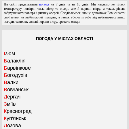
На сайті представлена
погода
на 7 днів та на 16 днів. Ми надаємо не тільки
температуру повітря, тиск, вітер та опади, але й пориви вітру, а також рівень
забрудненості повітря і ризику алергії. Сподіваємося, що це допоможе Вам скласти
свої плани на найближчий тиждень, а також вберегти себе від небезпечних явищ
погоди, таких як сильні пориви вітру, гроза та опади.
ПОГОДА У МІСТАХ ОБЛАСТІ
Ізюм
Балаклія
Барвінкове
Богодухів
Валки
Вовчанськ
Дергачі
Зміїв
Красноград
Куп'янськ
Лозова