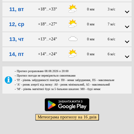
11, вт
+18°..+33°
0 мм
3 м/с
12, ср
+18°..+27°
0 мм
7 м/с
13, чт
+13°..+24°
0 мм
6 м/с
14, пт
+14°..+24°
0 мм
6 м/с
-
Прогноз розраховано 08.08.2026 о 20:00
-
Прогноз погоди не перевіряється синоптиками
-
'П' - рівень забрудненості повітря: П0 - немає забруднення, П5 - максимальне
-
'А' - ризик алергії від пилку: А0 - ризик мінімальний, А5 - максимальний
-
'М' - рівень магнітної бурі за 5 бальною шкалою: M0 - бурі немає