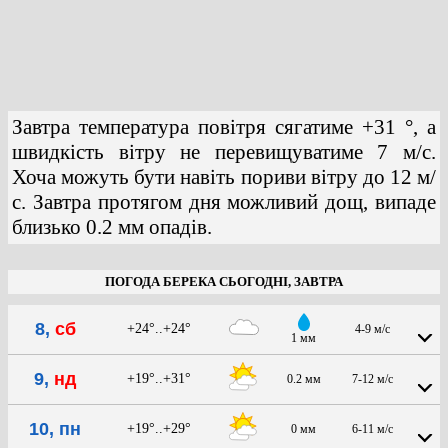
Завтра температура повітря сягатиме +31 °, а
швидкість вітру не перевищуватиме 7 м/с.
Хоча можуть бути навіть пориви вітру до 12 м/
с. Завтра протягом дня можливий дощ, випаде
близько 0.2 мм опадів.
ПОГОДА БЕРЕКА СЬОГОДНІ, ЗАВТРА
8,
сб
+24°..+24°
4-9 м/с
1 мм
9,
нд
+19°..+31°
0.2 мм
7-12 м/с
10, пн
+19°..+29°
0 мм
6-11 м/с