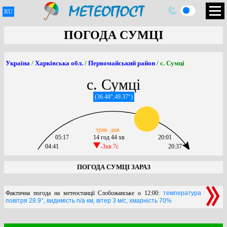
RU
ПОГОДА СУМЦІ
Україна
/
Харківська обл.
/
Первомайський район
/ с. Сумці
с. Сумці
(36.48°,49.37°)
трив. дня
05:17
14 год 44 хв
20:01
04:41
-3хв 7c
20:37
ПОГОДА СУМЦІ ЗАРАЗ
Фактична погода на метеостанції Слобожанське о 12:00:
температура
повітря 28.9°, видимість n/a км, вітер 3 м/с, хмарність 70%