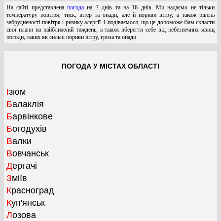
На сайті представлена
погода
на 7 днів та на 16 днів. Ми надаємо не тільки
температуру повітря, тиск, вітер та опади, але й пориви вітру, а також рівень
забрудненості повітря і ризику алергії. Сподіваємося, що це допоможе Вам скласти
свої плани на найближчий тиждень, а також вберегти себе від небезпечних явищ
погоди, таких як сильні пориви вітру, гроза та опади.
ПОГОДА У МІСТАХ ОБЛАСТІ
Ізюм
Балаклія
Барвінкове
Богодухів
Валки
Вовчанськ
Дергачі
Зміїв
Красноград
Куп'янськ
Лозова