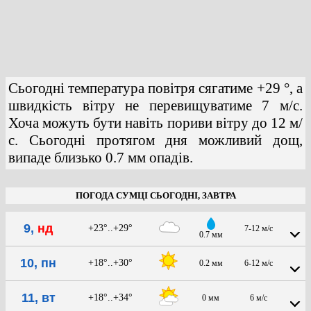
Сьогодні температура повітря сягатиме +29 °, а
швидкість вітру не перевищуватиме 7 м/с.
Хоча можуть бути навіть пориви вітру до 12 м/
с. Сьогодні протягом дня можливий дощ,
випаде близько 0.7 мм опадів.
ПОГОДА СУМЦІ СЬОГОДНІ, ЗАВТРА
9,
нд
+23°..+29°
7-12 м/с
0.7 мм
10, пн
+18°..+30°
0.2 мм
6-12 м/с
11, вт
+18°..+34°
0 мм
6 м/с