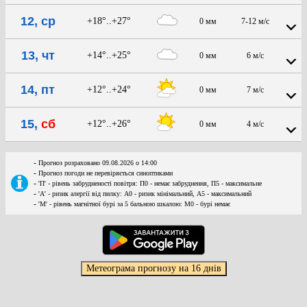
12, ср
+18°..+27°
0 мм
7-12 м/с
13, чт
+14°..+25°
0 мм
6 м/с
14, пт
+12°..+24°
0 мм
7 м/с
15,
сб
+12°..+26°
0 мм
4 м/с
-
Прогноз розраховано 09.08.2026 о 14:00
-
Прогноз погоди не перевіряється синоптиками
-
'П' - рівень забрудненості повітря: П0 - немає забруднення, П5 - максимальне
-
'А' - ризик алергії від пилку: А0 - ризик мінімальний, А5 - максимальний
-
'М' - рівень магнітної бурі за 5 бальною шкалою: M0 - бурі немає