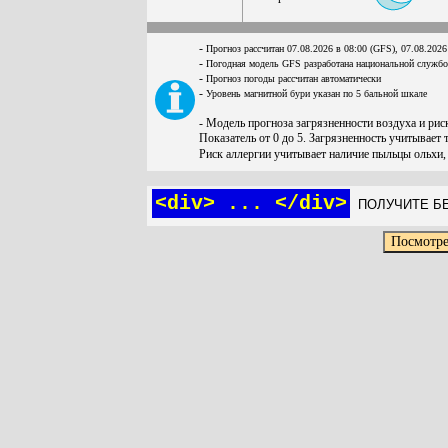
-
Прогноз рассчитан 07.08.2026 в 08:00 (GFS), 07.08.2026
-
Погодная модель GFS разработана национальной служб
-
Прогноз погоды рассчитан автоматически
-
Уровень магнитной бури указан по 5 бальной шкале
- Модель прогноза загрязненности воздуха и ри
Показатель от 0 до 5. Загрязненность учитывает 
Риск аллергии учитывает наличие пыльцы ольхи,
<div> ... </div>
ПОЛУЧИТЕ БЕ