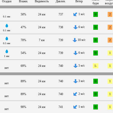
Осадки
Влажн.
Видимость
Давлен.
Ветер
бури
возду
1 м/с
50%
24 км
737
0
2
0.1 мм
6 м/с
47%
24 км
738
0
2
0.1 мм
10 м/с
70%
7 км
739
0
2
0.5 мм
6 м/с
54%
24 км
739
0
1
1 мм
5 м/с
69%
24 км
740
1-
1
нет
3 м/с
89%
24 км
740
0
1
нет
2 м/с
89%
24 км
740
0
1
нет
1 м/с
90%
24 км
741
0
1
нет