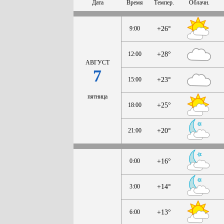
Дата
Время
Темпер.
Облачн.
9:00
+26°
12:00
+28°
АВГУСТ
7
15:00
+23°
пятница
18:00
+25°
21:00
+20°
0:00
+16°
3:00
+14°
6:00
+13°