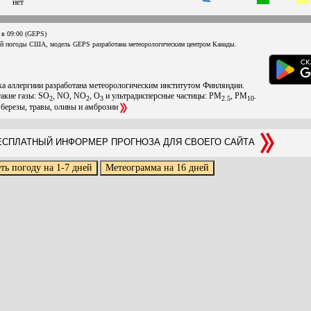
нет
 в 09:00 (GEPS)
ой погоды США, модель GEPS разработана метеорологическим центром Канады.
ска аллергиии разработана метеорологическим институтом Финляндии.
такие газы: SO
, NO, NO
, O
и ультрадисперсные частицы: PM
, PM
.
2
2
3
2.5
10
 березы, травы, оливы и амброзии
СПЛАТНЫЙ ИНФОРМЕР ПРОГНОЗА ДЛЯ СВОЕГО САЙТА