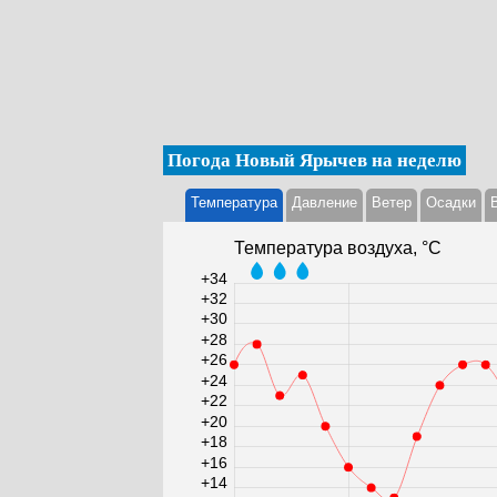
Погода Новый Ярычев на неделю
Температура
Давление
Ветер
Осадки
Температура воздуха, °С
+34
+32
+30
+28
+26
+24
+22
+20
+18
+16
+14