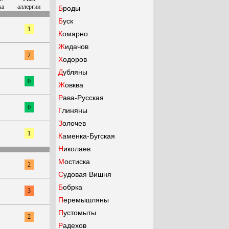
ха
аллергии
Броды
Буск
1
Комарно
Жидачов
2
Ходоров
Дубляны
0
Жовква
Рава-Русская
0
Глиняны
Золочев
1
Каменка-Бугская
Николаев
Мостиска
2
Судовая Вишня
Бобрка
3
Перемышляны
Пустомыты
2
Радехов