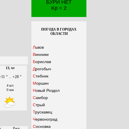
БУРИ НЕТ
Kp = 2
ПОГОДА В ГОРОДАХ
ОБЛАСТИ
Львов
Винники
Борислав
13, чт
Дрогобыч
Стебник
+11 ° .. +28 °
Моршин
4 м/с
0 мм
Новый Роздол
Самбор
Стрый
Трускавец
Червоноград
Сосновка
з.
Риск