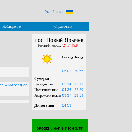
Українською
Наблюдение
Справочник
пос. Новый Ярычев
Географ. коорд.
(24.3°,49.9°)
Восход
Заход
06:01
20:55
Сумерки
Гражданские
05:24
21:32
о 5.4 мм осадков
Навигационные
04:36
22:20
Астрономические
03:37
23:19
Долгота дня
14:53
УРОВЕНЬ МАГНИТНОЙ БУРИ