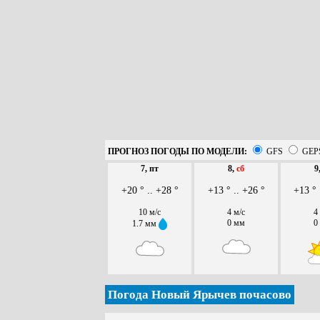
ПРОГНОЗ ПОГОДЫ ПО МОДЕЛИ:
GFS
GEP
7, пт
8,
сб
9
+20 ° .. +28 °
+13 ° .. +26 °
+13 ° 
10 м/с
4 м/с
4
0 мм
0
1.7 мм
Погода Новый Ярычев почасово