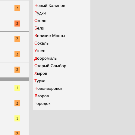
Новый Калинов
2
Рудки
Сколе
3
Белз
Великие Мосты
2
Сокаль
Угнев
2
Добромиль
Старый Самбор
2
Хыров
Турка
1
Новояворовск
Яворов
Городок
2
1
2