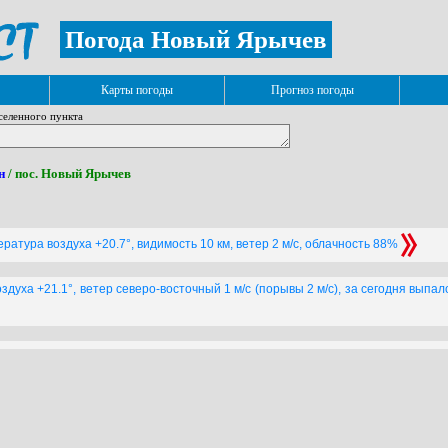
Погода Новый Ярычев
Карты погоды
Прогноз погоды
селенного пункта
н
/ пос. Новый Ярычев
ратура воздуха +20.7°, видимость 10 км, ветер 2 м/с, облачность 88%
духа +21.1°, ветер северо-восточный 1 м/с (порывы 2 м/с), за сегодня выпал