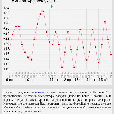
Температура воздуха, °С
+34
+32
+30
+28
+26
+24
+22
+20
+18
+16
+14
+12
+10
09:00
12:00
15:00
18:00
21:00
00:00
03:00
06:00
09:00
12:00
15:00
18:00
21:00
03:00
09:00
15:00
21:00
03:00
09:00
15:00
21:00
03:00
09:00
15:00
21:00
03:00
09:00
15:00
21:00
03:00
09:00
15:00
21:00
03:00
9 вс
10 пн
11 вт
12 ср
13 чт
14 пт
15 сб
На сайте представлена
погода
Великое Колодно на 7 дней и на 16 дней. Мы
предоставляем не только температуру воздуха, давление, ветер и осадки, но и
порывы ветра, а также уровень загрязненности воздуха и риска аллергии.
Надеемся, что это поможет Вам построить планы на ближайшую неделю, а также
уберечь себя от неблагоприятных и опасных погодных явлений, таких как сильные
порывы ветра, гроза и осадки.