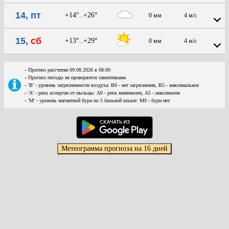
14, пт
+14°..+26°
0 мм
4 м/с
15,
сб
+13°..+29°
0 мм
4 м/с
-
Прогноз рассчитан 09.08.2026 в 08:00
-
Прогноз погоды не проверяется синоптиками
-
'В' - уровень загрязненности воздуха: В0 - нет загрязнения, В5 - максимальное
-
'А' - риск аллергии от пыльцы: А0 - риск минимален, А5 - максимален
-
'М' - уровень магнитной бури по 5 бальной шкале: М0 - бури нет