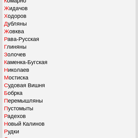
Комарно
Жидачов
Ходоров
Дубляны
Жовква
Рава-Русская
Глиняны
Золочев
Каменка-Бугская
Николаев
Мостиска
Судовая Вишня
Бобрка
Перемышляны
Пустомыты
Радехов
Новый Калинов
Рудки