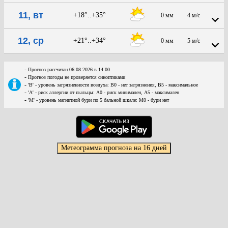
11, вт
+18°..+35°
0 мм
4 м/с
12, ср
+21°..+34°
0 мм
5 м/с
-
Прогноз рассчитан 06.08.2026 в 14:00
-
Прогноз погоды не проверяется синоптиками
-
'В' - уровень загрязненности воздуха: В0 - нет загрязнения, В5 - максимальное
-
'А' - риск аллергии от пыльцы: А0 - риск минимален, А5 - максимален
-
'М' - уровень магнитной бури по 5 бальной шкале: М0 - бури нет