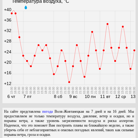
Температура воздуха, °С
+40
+36
+32
+28
+24
+20
+16
+12
15:00
18:00
21:00
00:00
03:00
06:00
09:00
12:00
15:00
18:00
21:00
03:00
09:00
15:00
21:00
03:00
09:00
15:00
21:00
03:00
09:00
15:00
21:00
03:00
09:00
15:00
21:00
03:00
09:00
15:00
21:00
03:00
09:00
6 чт
7 пт
8 сб
9 вс
10 пн
11 вт
12 ср
13 
На сайте представлена
погода
Воля-Жовтанецкая на 7 дней и на 16 дней. Мы
предоставляем не только температуру воздуха, давление, ветер и осадки, но и
порывы ветра, а также уровень загрязненности воздуха и риска аллергии.
Надеемся, что это поможет Вам построить планы на ближайшую неделю, а также
уберечь себя от неблагоприятных и опасных погодных явлений, таких как сильные
порывы ветра, гроза и осадки.