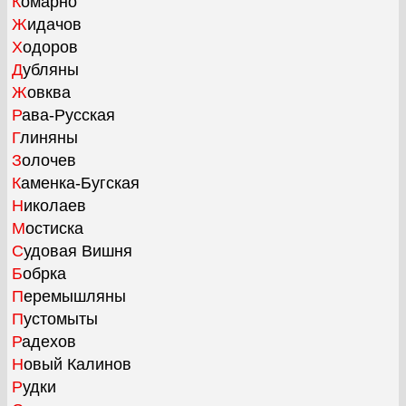
Комарно
Жидачов
Ходоров
Дубляны
Жовква
Рава-Русская
Глиняны
Золочев
Каменка-Бугская
Николаев
Мостиска
Судовая Вишня
Бобрка
Перемышляны
Пустомыты
Радехов
Новый Калинов
Рудки