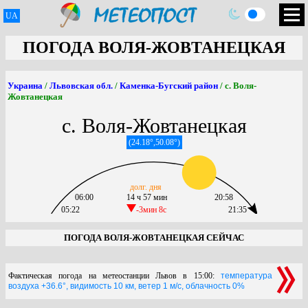
UA
ПОГОДА ВОЛЯ-ЖОВТАНЕЦКАЯ
Украина
/
Львовская обл.
/
Каменка-Бугский район
/ с. Воля-
Жовтанецкая
с. Воля-Жовтанецкая
(24.18°,50.08°)
долг. дня
06:00
14 ч 57 мин
20:58
05:22
-3мин 8c
21:35
ПОГОДА ВОЛЯ-ЖОВТАНЕЦКАЯ СЕЙЧАС
Фактическая погода на метеостанции Львов в 15:00:
температура
воздуха +36.6°, видимость 10 км, ветер 1 м/с, облачность 0%