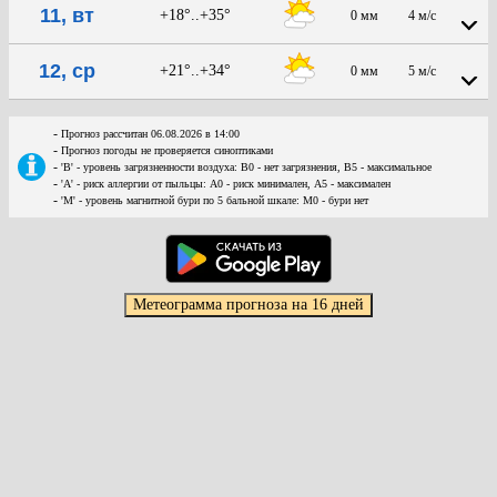
11, вт
+18°..+35°
0 мм
4 м/с
12, ср
+21°..+34°
0 мм
5 м/с
-
Прогноз рассчитан 06.08.2026 в 14:00
-
Прогноз погоды не проверяется синоптиками
-
'В' - уровень загрязненности воздуха: В0 - нет загрязнения, В5 - максимальное
-
'А' - риск аллергии от пыльцы: А0 - риск минимален, А5 - максимален
-
'М' - уровень магнитной бури по 5 бальной шкале: М0 - бури нет