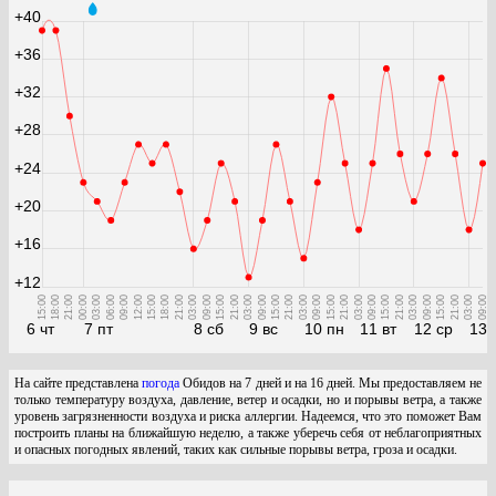
+40
+36
+32
+28
+24
+20
+16
+12
15:00
18:00
21:00
00:00
03:00
06:00
09:00
12:00
15:00
18:00
21:00
03:00
09:00
15:00
21:00
03:00
09:00
15:00
21:00
03:00
09:00
15:00
21:00
03:00
09:00
15:00
21:00
03:00
09:00
15:00
21:00
03:00
09:00
6 чт
7 пт
8 сб
9 вс
10 пн
11 вт
12 ср
13 
На сайте представлена
погода
Обидов на 7 дней и на 16 дней. Мы предоставляем не
только температуру воздуха, давление, ветер и осадки, но и порывы ветра, а также
уровень загрязненности воздуха и риска аллергии. Надеемся, что это поможет Вам
построить планы на ближайшую неделю, а также уберечь себя от неблагоприятных
и опасных погодных явлений, таких как сильные порывы ветра, гроза и осадки.