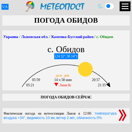
UA
ПОГОДА ОБИДОВ
Украина
/
Львовская обл.
/
Каменка-Бугский район
/ с. Обидов
с. Обидов
(24.32°,50.14°)
долг. дня
05:59
14 ч 58 мин
20:57
05:21
-3мин 8c
21:35
ПОГОДА ОБИДОВ СЕЙЧАС
Фактическая погода на метеостанции Львов в 12:00:
температура
воздуха +34°, видимость 10 км, ветер 2 м/с, облачность 0%