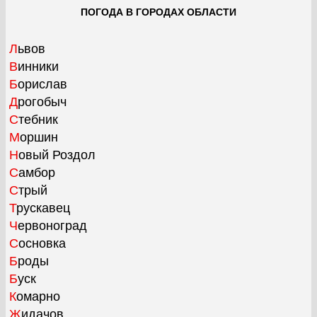
ПОГОДА В ГОРОДАХ ОБЛАСТИ
Львов
Винники
Борислав
Дрогобыч
Стебник
Моршин
Новый Роздол
Самбор
Стрый
Трускавец
Червоноград
Сосновка
Броды
Буск
Комарно
Жидачов