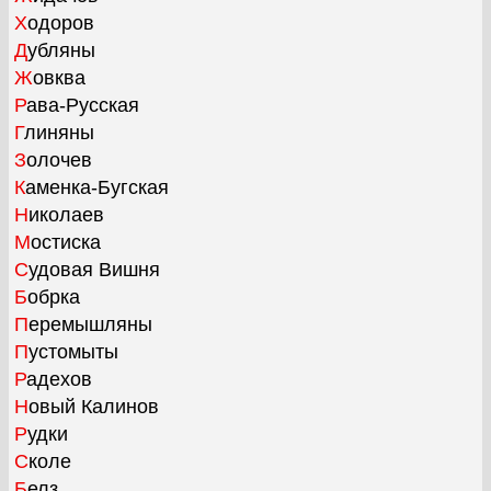
Ходоров
Дубляны
Жовква
Рава-Русская
Глиняны
Золочев
Каменка-Бугская
Николаев
Мостиска
Судовая Вишня
Бобрка
Перемышляны
Пустомыты
Радехов
Новый Калинов
Рудки
Сколе
Белз