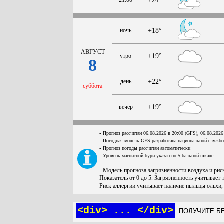
+24°
ночь
+18°
АВГУСТ
утро
+19°
8
день
+22°
суббота
вечер
+19°
-
Прогноз рассчитан 06.08.2026 в 20:00 (GFS), 06.08.2026
-
Погодная модель GFS разработана национальной служб
-
Прогноз погоды рассчитан автоматически
-
Уровень магнитной бури указан по 5 бальной шкале
- Модель прогноза загрязненности воздуха и ри
Показатель от 0 до 5. Загрязненность учитывает 
Риск аллергии учитывает наличие пыльцы ольхи,
<div> ... </div>
ПОЛУЧИТЕ БЕ