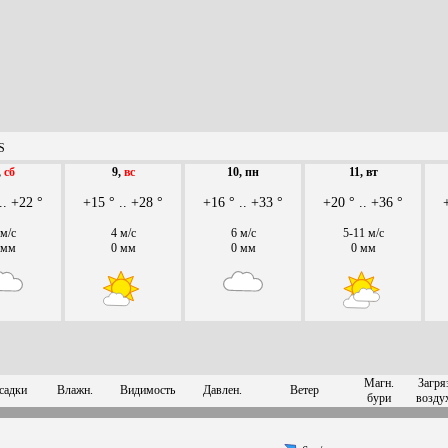
S
,
сб
9,
вс
10, пн
11, вт
.. +22 °
+15 ° .. +28 °
+16 ° .. +33 °
+20 ° .. +36 °
 м/с
4 м/с
6 м/с
5-11 м/с
 мм
0 мм
0 мм
0 мм
Магн.
Загря
садки
Влажн.
Видимость
Давлен.
Ветер
бури
возду