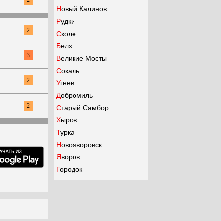
Новый Калинов
Рудки
2
Сколе
Белз
3
Великие Мосты
Сокаль
2
Угнев
Добромиль
2
Старый Самбор
Хыров
Турка
Новояворовск
Яворов
Городок