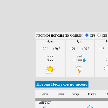
ПРОГНОЗ ПОГОДЫ ПО МОДЕЛИ:
GFS
GEP
6, чт
7, пт
8
+29 ° .. +29 °
+21 ° .. +29 °
+18 ° 
6 м/с
7 м/с
3
0 мм
0
0.8 мм
Погода Неслухов почасово
Дата
Время
Темпер.
Облачн.
О
АВГУСТ