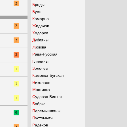
2
Броды
Буск
Комарно
Жидачов
2
Ходоров
Дубляны
2
Жовква
Рава-Русская
3
Глиняны
Золочев
1
Каменка-Бугская
Николаев
1
Мостиска
Судовая Вишня
1
Бобрка
Перемышляны
0
Пустомыты
Радехов
2