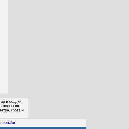
ер и осадки,
ть планы на
етра, гроза и
о онлайн