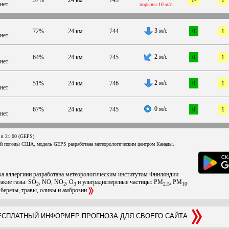
нет
порывы 10 м/с
3 м/с
72%
24 км
744
0
1
нет
2 м/с
64%
24 км
745
0
1
нет
2 м/с
51%
24 км
746
0
1
нет
0 м/с
67%
24 км
745
0
1
нет
 в 21:00 (GEPS)
ой погоды США, модель GEPS разработана метеорологическим центром Канады.
ска аллергиии разработана метеорологическим институтом Финляндии.
такие газы: SO
, NO, NO
, O
и ультрадисперсные частицы: PM
, PM
.
2
2
3
2.5
10
 березы, травы, оливы и амброзии
СПЛАТНЫЙ ИНФОРМЕР ПРОГНОЗА ДЛЯ СВОЕГО САЙТА