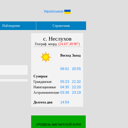
Українською
Наблюдение
Справочник
с. Неслухов
Географ. коорд.
(24.43°,49.96°)
Восход
Заход
06:01
20:55
Сумерки
Гражданские
05:23
21:32
Навигационные
04:35
22:20
Астрономические
03:36
23:19
Долгота дня
14:54
УРОВЕНЬ МАГНИТНОЙ БУРИ