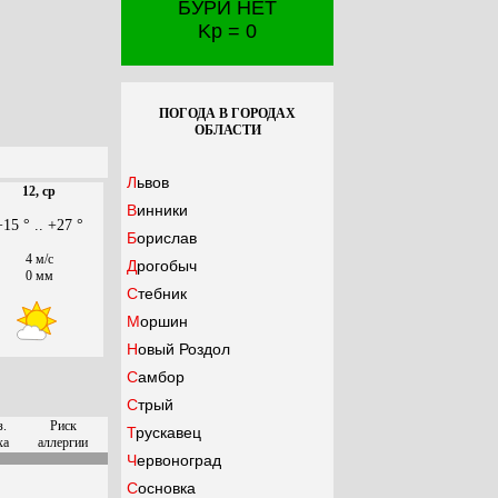
БУРИ НЕТ
Kp = 0
ПОГОДА В ГОРОДАХ
ОБЛАСТИ
Львов
12, ср
Винники
+15 ° .. +27 °
Борислав
4 м/с
Дрогобыч
0 мм
Стебник
Моршин
Новый Роздол
Самбор
Стрый
з.
Риск
Трускавец
ха
аллергии
Червоноград
Сосновка