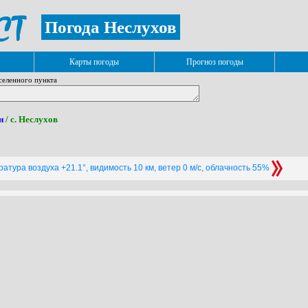
Погода Неслухов
Карты погоды
Прогноз погоды
селенного пункта
н
/ с. Неслухов
атура воздуха +21.1°, видимость 10 км, ветер 0 м/с, облачность 55%