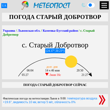
UA
ПОГОДА СТАРЫЙ ДОБРОТВОР
Украина
/
Львовская обл.
/
Каменка-Бугский район
/ с. Старый
Добротвор
с. Старый Добротвор
(24.37°,50.23°)
долг. дня
06:04
14 ч 46 мин
20:50
05:27
-3мин 16c
21:27
ПОГОДА СТАРЫЙ ДОБРОТВОР СЕЙЧАС
Фактическая погода на метеостанции Львов в 9:00:
температура воздуха
+19.6°, видимость 10 км, ветер 5 м/с, облачность 0%