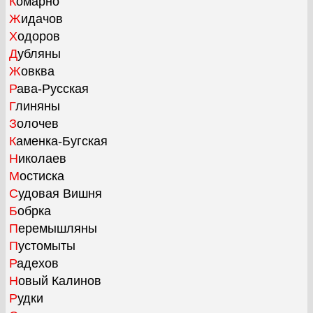
Комарно
Жидачов
Ходоров
Дубляны
Жовква
Рава-Русская
Глиняны
Золочев
Каменка-Бугская
Николаев
Мостиска
Судовая Вишня
Бобрка
Перемышляны
Пустомыты
Радехов
Новый Калинов
Рудки