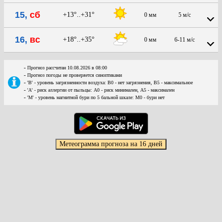
15,
сб
+13°..+31°
0 мм
5 м/с
16,
вс
+18°..+35°
0 мм
6-11 м/с
-
Прогноз рассчитан 10.08.2026 в 08:00
-
Прогноз погоды не проверяется синоптиками
-
'В' - уровень загрязненности воздуха: В0 - нет загрязнения, В5 - максимальное
-
'А' - риск аллергии от пыльцы: А0 - риск минимален, А5 - максимален
-
'М' - уровень магнитной бури по 5 бальной шкале: М0 - бури нет