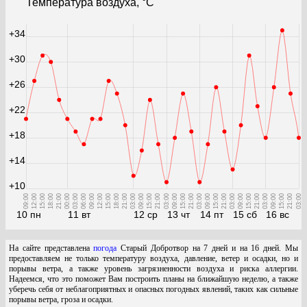
Температура воздуха, °С
+34
+30
+26
+22
+18
+14
+10
09:00
12:00
15:00
18:00
21:00
00:00
03:00
06:00
09:00
12:00
15:00
18:00
21:00
03:00
09:00
15:00
21:00
03:00
09:00
15:00
21:00
03:00
09:00
15:00
21:00
03:00
09:00
15:00
21:00
03:00
09:00
15:00
21:00
03:00
10 пн
11 вт
12 ср
13 чт
14 пт
15 сб
16 вс
На сайте представлена
погода
Старый Добротвор на 7 дней и на 16 дней. Мы
предоставляем не только температуру воздуха, давление, ветер и осадки, но и
порывы ветра, а также уровень загрязненности воздуха и риска аллергии.
Надеемся, что это поможет Вам построить планы на ближайшую неделю, а также
уберечь себя от неблагоприятных и опасных погодных явлений, таких как сильные
порывы ветра, гроза и осадки.