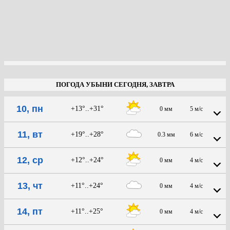
ПОГОДА УБЫНИ СЕГОДНЯ, ЗАВТРА
10, пн
+13°..+31°
0 мм
5 м/с
11, вт
+19°..+28°
0.3 мм
6 м/с
12, ср
+12°..+24°
0 мм
4 м/с
13, чт
+11°..+24°
0 мм
4 м/с
14, пт
+11°..+25°
0 мм
4 м/с