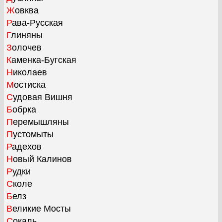
Жовква
Рава-Русская
Глиняны
Золочев
Каменка-Бугская
Николаев
Мостиска
Судовая Вишня
Бобрка
Перемышляны
Пустомыты
Радехов
Новый Калинов
Рудки
Сколе
Белз
Великие Мосты
Сокаль