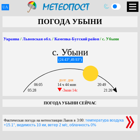
UA
ПОГОДА УБЫНИ
Украина
/
Львовская обл.
/
Каменка-Бугский район
/ с. Убыни
с. Убыни
(24.43°,49.93°)
долг. дня
06:05
14 ч 44 мин
20:49
05:28
-3мин 14c
21:26
ПОГОДА УБЫНИ СЕЙЧАС
Фактическая погода на метеостанции Львов в 3:00:
температура воздуха
+15.1°, видимость 10 км, ветер 2 м/с, облачность 0%