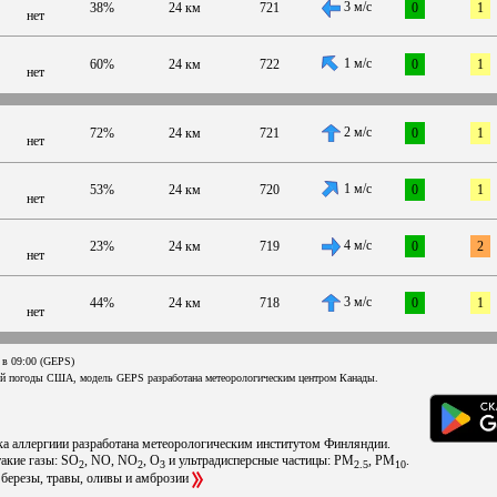
3 м/с
38%
24 км
721
0
1
нет
1 м/с
60%
24 км
722
0
1
нет
2 м/с
72%
24 км
721
0
1
нет
1 м/с
53%
24 км
720
0
1
нет
4 м/с
23%
24 км
719
0
2
нет
3 м/с
44%
24 км
718
0
1
нет
 в 09:00 (GEPS)
ой погоды США, модель GEPS разработана метеорологическим центром Канады.
ска аллергиии разработана метеорологическим институтом Финляндии.
такие газы: SO
, NO, NO
, O
и ультрадисперсные частицы: PM
, PM
.
2
2
3
2.5
10
 березы, травы, оливы и амброзии