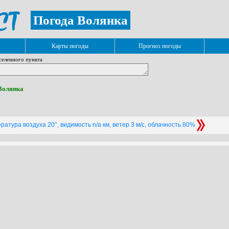
Погода Волянка
Карты погоды
Прогноз погоды
селенного пункта
 Волянка
ратура воздуха 20°, видимость n/a км, ветер 3 м/с, облачность 80%