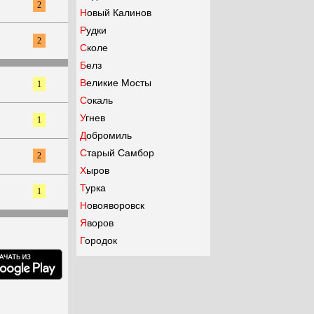
2
Новый Калинов
Рудки
2
Сколе
Белз
Великие Мосты
1
Сокаль
Угнев
1
Добромиль
Старый Самбор
2
Хыров
Турка
1
Новояворовск
Яворов
Городок