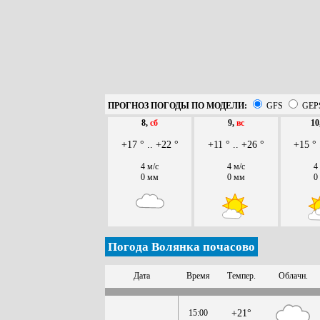
ПРОГНОЗ ПОГОДЫ ПО МОДЕЛИ:
GFS
GEP
8,
сб
9,
вс
10
+17 ° .. +22 °
+11 ° .. +26 °
+15 ° 
4 м/с
4 м/с
4
0 мм
0 мм
0
Погода Волянка почасово
Дата
Время
Темпер.
Облачн.
15:00
+21°