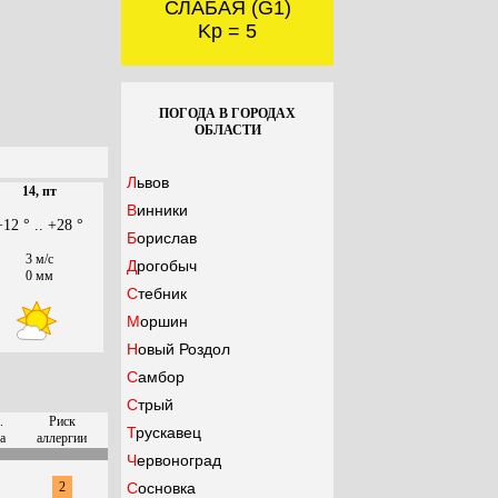
СЛАБАЯ (G1)
Kp = 5
ПОГОДА В ГОРОДАХ
ОБЛАСТИ
Львов
14, пт
Винники
+12 ° .. +28 °
Борислав
3 м/с
Дрогобыч
0 мм
Стебник
Моршин
Новый Роздол
Самбор
Стрый
.
Риск
Трускавец
а
аллергии
Червоноград
2
Сосновка