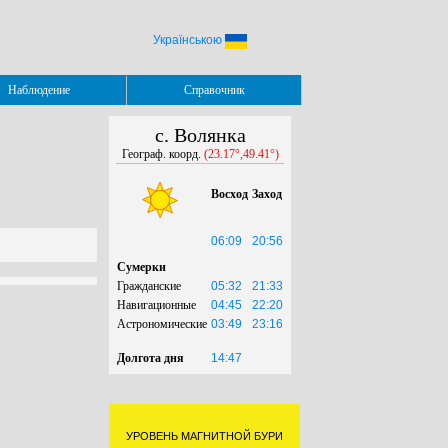
Українською
Наблюдение
Справочник
с. Волянка
Географ. коорд.
(23.17°,49.41°)
Восход
Заход
06:09
20:56
Сумерки
Гражданские
05:32
21:33
Навигационные
04:45
22:20
Астрономические
03:49
23:16
Долгота дня
14:47
УРОВЕНЬ МАГНИТНОЙ БУРИ