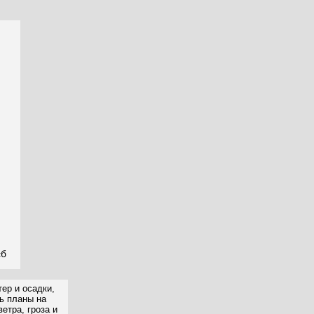
сб
ер и осадки,
ть планы на
етра, гроза и