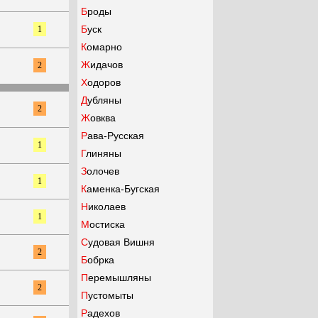
Броды
Буск
1
Комарно
Жидачов
2
Ходоров
Дубляны
2
Жовква
Рава-Русская
1
Глиняны
Золочев
1
Каменка-Бугская
Николаев
1
Мостиска
Судовая Вишня
2
Бобрка
Перемышляны
2
Пустомыты
Радехов