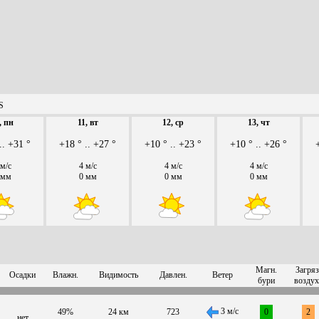
S
, пн
11, вт
12, ср
13, чт
.. +31 °
+18 ° .. +27 °
+10 ° .. +23 °
+10 ° .. +26 °
 м/с
4 м/с
4 м/с
4 м/с
 мм
0 мм
0 мм
0 мм
Магн.
Загряз
Осадки
Влажн.
Видимость
Давлен.
Ветер
бури
воздух
3 м/с
49%
24 км
723
0
2
нет