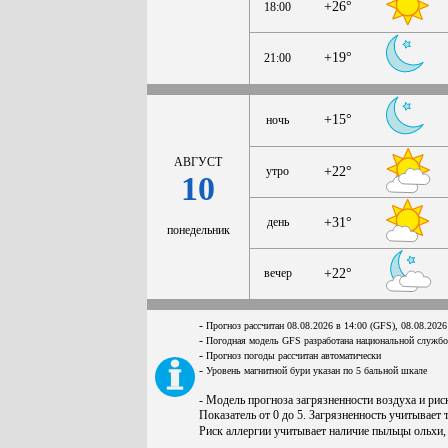
+26°
18:00
+19°
21:00
+15°
ночь
АВГУСТ
утро
+22°
10
день
+31°
понедельник
вечер
+22°
-
Прогноз рассчитан 08.08.2026 в 14:00 (GFS), 08.08.2026
-
Погодная модель GFS разработана национальной служб
-
Прогноз погоды рассчитан автоматически
-
Уровень магнитной бури указан по 5 бальной шкале
- Модель прогноза загрязненности воздуха и ри
Показатель от 0 до 5. Загрязненность учитывает 
Риск аллергии учитывает наличие пыльцы ольхи,