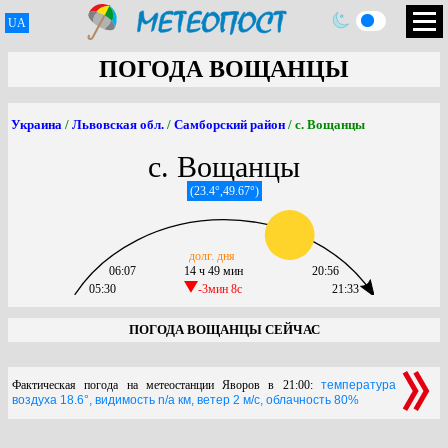
UA
ПОГОДА ВОЩАНЦЫ
Украина
/
Львовская обл.
/
Самборский район
/ с. Вощанцы
с. Вощанцы
(23.4°,49.67°)
долг. дня
06:07
14 ч 49 мин
20:56
05:30
-3мин 8c
21:33
ПОГОДА ВОЩАНЦЫ СЕЙЧАС
Фактическая погода на метеостанции Яворов в 21:00:
температура
воздуха 18.6°, видимость n/a км, ветер 2 м/с, облачность 80%