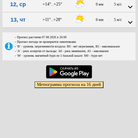
12, ср
+14°..+25°
0 мм
5 м/с
13, чт
+11°..+28°
0 мм
5 м/с
-
Прогноз рассчитан 07.08.2026 в 20:00
-
Прогноз погоды не проверяется синоптиками
-
'В' - уровень загрязненности воздуха: В0 - нет загрязнения, В5 - максимальное
-
'А' - риск аллергии от пыльцы: А0 - риск минимален, А5 - максимален
-
'М' - уровень магнитной бури по 5 бальной шкале: М0 - бури нет