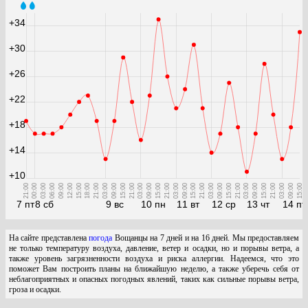
+34
+30
+26
+22
+18
+14
+10
21:00
00:00
03:00
06:00
09:00
12:00
15:00
18:00
21:00
03:00
09:00
15:00
21:00
03:00
09:00
15:00
21:00
03:00
09:00
15:00
21:00
03:00
09:00
15:00
21:00
03:00
09:00
15:00
21:00
03:00
09:00
15:00
7 пт
8 сб
9 вс
10 пн
11 вт
12 ср
13 чт
14 пт
На сайте представлена
погода
Вощанцы на 7 дней и на 16 дней. Мы предоставляем
не только температуру воздуха, давление, ветер и осадки, но и порывы ветра, а
также уровень загрязненности воздуха и риска аллергии. Надеемся, что это
поможет Вам построить планы на ближайшую неделю, а также уберечь себя от
неблагоприятных и опасных погодных явлений, таких как сильные порывы ветра,
гроза и осадки.