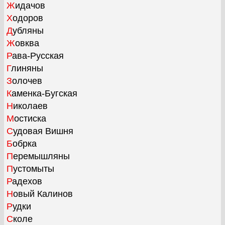
Жидачов
Ходоров
Дубляны
Жовква
Рава-Русская
Глиняны
Золочев
Каменка-Бугская
Николаев
Мостиска
Судовая Вишня
Бобрка
Перемышляны
Пустомыты
Радехов
Новый Калинов
Рудки
Сколе