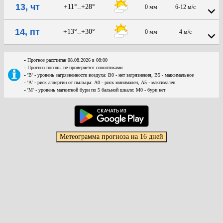
13, чт
+11°..+28°
0 мм
6-12 м/с
14, пт
+13°..+30°
0 мм
4 м/с
-
Прогноз рассчитан 08.08.2026 в 08:00
-
Прогноз погоды не проверяется синоптиками
-
'В' - уровень загрязненности воздуха: В0 - нет загрязнения, В5 - максимальное
-
'А' - риск аллергии от пыльцы: А0 - риск минимален, А5 - максимален
-
'М' - уровень магнитной бури по 5 бальной шкале: М0 - бури нет