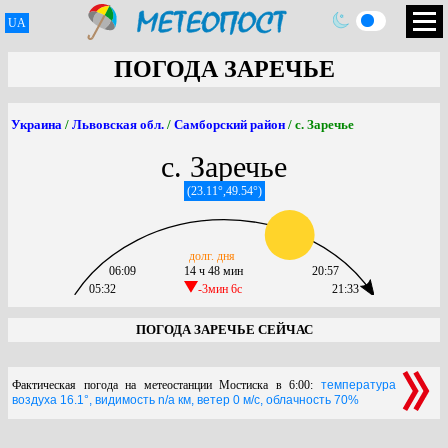
UA
ПОГОДА ЗАРЕЧЬЕ
Украина
/
Львовская обл.
/
Самборский район
/ с. Заречье
с. Заречье
(23.11°,49.54°)
долг. дня
06:09
14 ч 48 мин
20:57
05:32
-3мин 6c
21:33
ПОГОДА ЗАРЕЧЬЕ СЕЙЧАС
Фактическая погода на метеостанции Мостиска в 6:00:
температура
воздуха 16.1°, видимость n/a км, ветер 0 м/с, облачность 70%