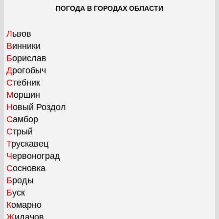
ПОГОДА В ГОРОДАХ ОБЛАСТИ
Львов
Винники
Борислав
Дрогобыч
Стебник
Моршин
Новый Роздол
Самбор
Стрый
Трускавец
Червоноград
Сосновка
Броды
Буск
Комарно
Жидачов