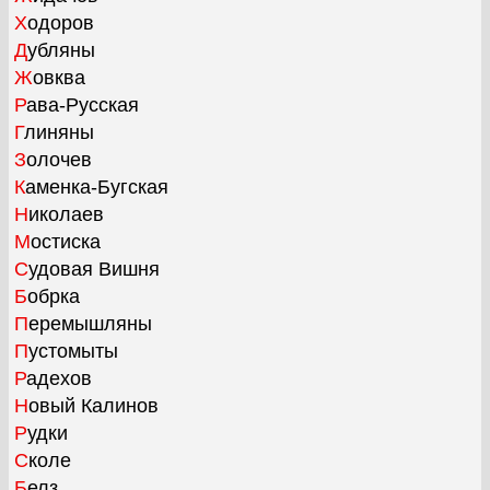
Ходоров
Дубляны
Жовква
Рава-Русская
Глиняны
Золочев
Каменка-Бугская
Николаев
Мостиска
Судовая Вишня
Бобрка
Перемышляны
Пустомыты
Радехов
Новый Калинов
Рудки
Сколе
Белз