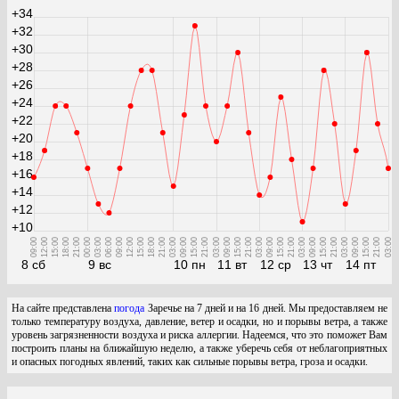
+34
+32
+30
+28
+26
+24
+22
+20
+18
+16
+14
+12
+10
09:00
12:00
15:00
18:00
21:00
00:00
03:00
06:00
09:00
12:00
15:00
18:00
21:00
03:00
09:00
15:00
21:00
03:00
09:00
15:00
21:00
03:00
09:00
15:00
21:00
03:00
09:00
15:00
21:00
03:00
09:00
15:00
21:00
03:00
8 сб
9 вс
10 пн
11 вт
12 ср
13 чт
14 пт
На сайте представлена
погода
Заречье на 7 дней и на 16 дней. Мы предоставляем не
только температуру воздуха, давление, ветер и осадки, но и порывы ветра, а также
уровень загрязненности воздуха и риска аллергии. Надеемся, что это поможет Вам
построить планы на ближайшую неделю, а также уберечь себя от неблагоприятных
и опасных погодных явлений, таких как сильные порывы ветра, гроза и осадки.