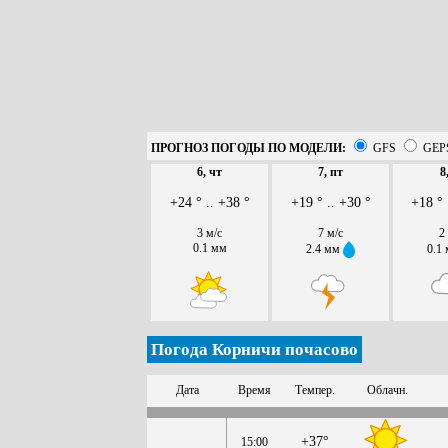
ПРОГНОЗ ПОГОДЫ ПО МОДЕЛИ:
GFS
GEP
6, чт
7, пт
8
+24 ° .. +38 °
+19 ° .. +30 °
+18 ° 
3 м/с
7 м/с
2
0.1 мм
2.4 мм
0.1
Погода Корничи почасово
Дата
Время
Темпер.
Облачн.
+37°
15:00