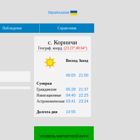
Українською
Наблюдение
Справочник
с. Корничи
Географ. коорд.
(23.23°,49.64°)
Восход
Заход
06:05
21:00
Сумерки
Гражданские
05:28
21:37
Навигационные
04:40
22:25
Астрономические
03:41
23:24
Долгота дня
14:55
УРОВЕНЬ МАГНИТНОЙ БУРИ