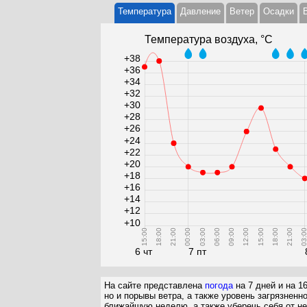
Температура
Давление
Ветер
Осадки
Температура воздуха, °С
+38
+36
+34
+32
+30
+28
+26
+24
+22
+20
+18
+16
+14
+12
+10
15:00
18:00
21:00
00:00
03:00
06:00
09:00
12:00
15:00
18:00
21:00
03:0
6 чт
7 пт
На сайте представлена
погода
на 7 дней и на 1
но и порывы ветра, а также уровень загрязненн
ближайшую неделю, а также уберечь себя от не