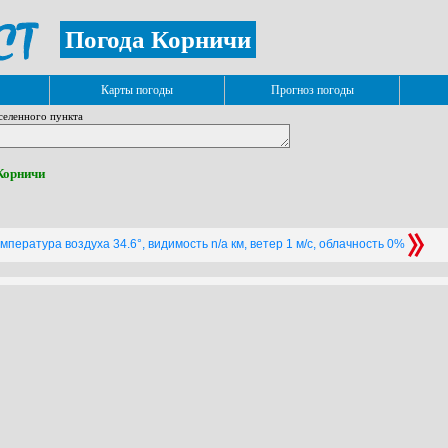
Погода Корничи
Карты погоды
Прогноз погоды
селенного пункта
 Корничи
мпература воздуха 34.6°, видимость n/a км, ветер 1 м/с, облачность 0%