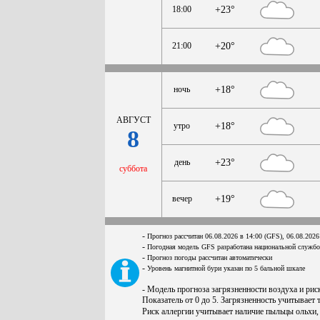
18:00
+23°
21:00
+20°
ночь
+18°
АВГУСТ
утро
+18°
8
день
+23°
суббота
вечер
+19°
-
Прогноз рассчитан 06.08.2026 в 14:00 (GFS), 06.08.2026
-
Погодная модель GFS разработана национальной служб
-
Прогноз погоды рассчитан автоматически
-
Уровень магнитной бури указан по 5 бальной шкале
- Модель прогноза загрязненности воздуха и ри
Показатель от 0 до 5. Загрязненность учитывает 
Риск аллергии учитывает наличие пыльцы ольхи,