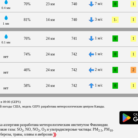
7 м/с
70%
23 км
740
0
1
0.4 мм
3 м/с
81%
14 км
740
1-
1
1 мм
1 м/с
76%
24 км
741
0
1
0.1 мм
1 м/с
74%
24 км
742
0
1
нет
2 м/с
46%
24 км
742
0
2
нет
1 м/с
58%
24 км
742
0
1
нет
 в 09:00 (GEPS)
ой погоды США, модель GEPS разработана метеорологическим центром Канады.
ска аллергиии разработана метеорологическим институтом Финляндии.
такие газы: SO
, NO, NO
, O
и ультрадисперсные частицы: PM
, PM
.
2
2
3
2.5
10
 березы, травы, оливы и амброзии