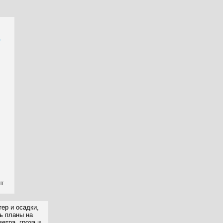
чт
ер и осадки,
ть планы на
етра, гроза и