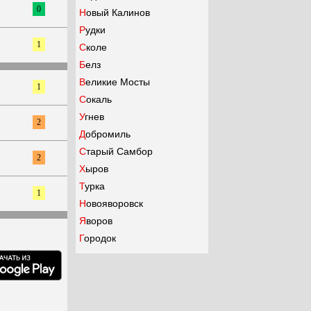
0
Новый Калинов
Рудки
1
Сколе
Белз
Великие Мосты
1
Сокаль
Угнев
2
Добромиль
Старый Самбор
2
Хыров
Турка
1
Новояворовск
Яворов
Городок