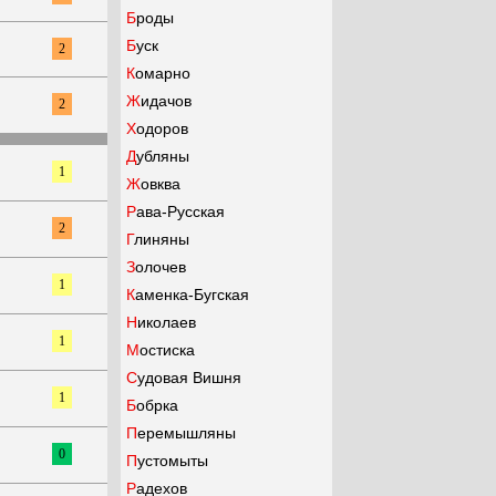
Броды
Буск
2
Комарно
Жидачов
2
Ходоров
Дубляны
1
Жовква
Рава-Русская
2
Глиняны
Золочев
1
Каменка-Бугская
Николаев
1
Мостиска
Судовая Вишня
1
Бобрка
Перемышляны
0
Пустомыты
Радехов