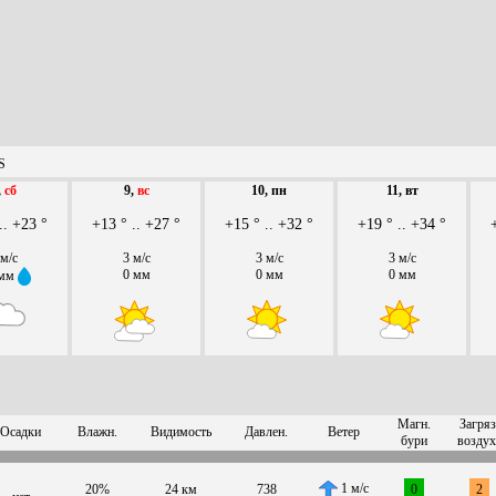
S
,
сб
9,
вс
10, пн
11, вт
.. +23 °
+13 ° .. +27 °
+15 ° .. +32 °
+19 ° .. +34 °
 м/с
3 м/с
3 м/с
3 м/с
0 мм
0 мм
0 мм
 мм
Магн.
Загряз
Осадки
Влажн.
Видимость
Давлен.
Ветер
бури
воздух
1 м/с
20%
24 км
738
0
2