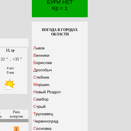
БУРИ НЕТ
Kp = 1
ПОГОДА В ГОРОДАХ
ОБЛАСТИ
Львов
12, ср
Винники
+21 ° .. +35 °
Борислав
4 м/с
Дрогобыч
0 мм
Стебник
Моршин
Новый Роздол
Самбор
Стрый
.
Риск
Трускавец
а
аллергии
Червоноград
Сосновка
2