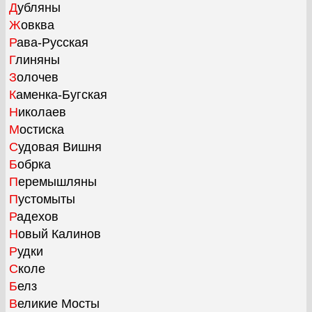
Дубляны
Жовква
Рава-Русская
Глиняны
Золочев
Каменка-Бугская
Николаев
Мостиска
Судовая Вишня
Бобрка
Перемышляны
Пустомыты
Радехов
Новый Калинов
Рудки
Сколе
Белз
Великие Мосты