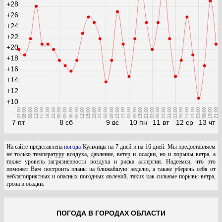
+28
+26
+24
+22
+20
+18
+16
+14
+12
+10
03:00
06:00
09:00
12:00
15:00
18:00
21:00
00:00
03:00
06:00
09:00
12:00
15:00
18:00
21:00
03:00
09:00
15:00
21:00
03:00
09:00
15:00
21:00
03:00
09:00
15:00
21:00
03:00
09:00
15:00
21:00
03:00
09:00
15:00
21:00
7 пт
8 сб
9 вс
10 пн
11 вт
12 ср
13 чт
На сайте представлена
погода
Кульчицы на 7 дней и на 16 дней. Мы предоставляем
не только температуру воздуха, давление, ветер и осадки, но и порывы ветра, а
также уровень загрязненности воздуха и риска аллергии. Надеемся, что это
поможет Вам построить планы на ближайшую неделю, а также уберечь себя от
неблагоприятных и опасных погодных явлений, таких как сильные порывы ветра,
гроза и осадки.
ПОГОДА В ГОРОДАХ ОБЛАСТИ