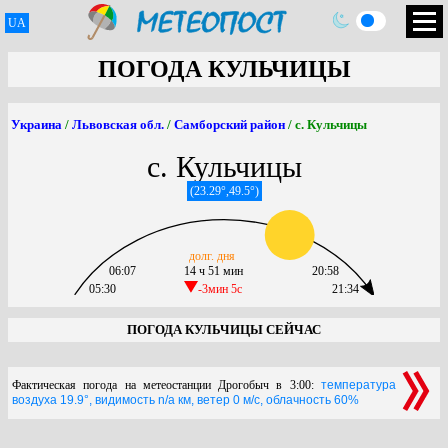
UA
ПОГОДА КУЛЬЧИЦЫ
Украина
/
Львовская обл.
/
Самборский район
/ с. Кульчицы
с. Кульчицы
(23.29°,49.5°)
долг. дня
06:07
14 ч 51 мин
20:58
05:30
-3мин 5c
21:34
ПОГОДА КУЛЬЧИЦЫ СЕЙЧАС
Фактическая погода на метеостанции Дрогобыч в 3:00:
температура
воздуха 19.9°, видимость n/a км, ветер 0 м/с, облачность 60%