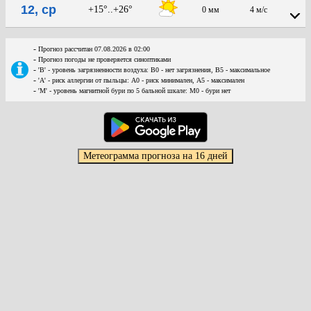
12, ср
+15°..+26°
0 мм
4 м/с
-
Прогноз рассчитан 07.08.2026 в 02:00
-
Прогноз погоды не проверяется синоптиками
-
'В' - уровень загрязненности воздуха: В0 - нет загрязнения, В5 - максимальное
-
'А' - риск аллергии от пыльцы: А0 - риск минимален, А5 - максимален
-
'М' - уровень магнитной бури по 5 бальной шкале: М0 - бури нет