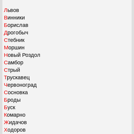
Львов
Винники
Борислав
Дрогобыч
Стебник
Моршин
Новый Роздол
Самбор
Стрый
Трускавец
Червоноград
Сосновка
Броды
Буск
Комарно
Жидачов
Ходоров