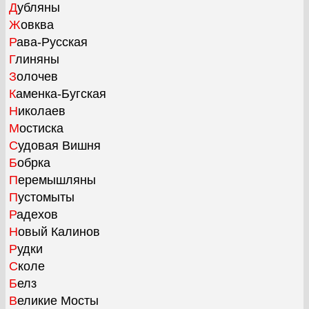
Дубляны
Жовква
Рава-Русская
Глиняны
Золочев
Каменка-Бугская
Николаев
Мостиска
Судовая Вишня
Бобрка
Перемышляны
Пустомыты
Радехов
Новый Калинов
Рудки
Сколе
Белз
Великие Мосты