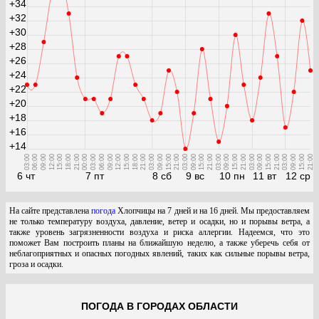
+34
+32
+30
+28
+26
+24
+22
+20
+18
+16
+14
03:00
06:00
09:00
12:00
15:00
18:00
21:00
00:00
03:00
06:00
09:00
12:00
15:00
18:00
21:00
03:00
09:00
15:00
21:00
03:00
09:00
15:00
21:00
03:00
09:00
15:00
21:00
03:00
09:00
15:00
21:00
03:00
09:00
15:00
21:00
6 чт
7 пт
8 сб
9 вс
10 пн
11 вт
12 ср
На сайте представлена
погода
Хлопчицы на 7 дней и на 16 дней. Мы предоставляем
не только температуру воздуха, давление, ветер и осадки, но и порывы ветра, а
также уровень загрязненности воздуха и риска аллергии. Надеемся, что это
поможет Вам построить планы на ближайшую неделю, а также уберечь себя от
неблагоприятных и опасных погодных явлений, таких как сильные порывы ветра,
гроза и осадки.
ПОГОДА В ГОРОДАХ ОБЛАСТИ