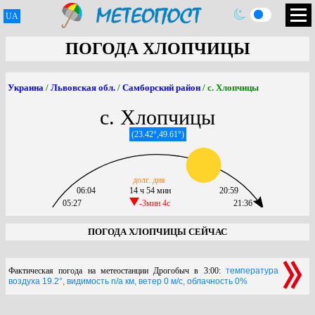
UA
ПОГОДА ХЛОПЧИЦЫ
Украина
/
Львовская обл.
/
Самборский район
/ с. Хлопчицы
с. Хлопчицы
(23.42°,49.61°)
долг. дня
06:04
14 ч 54 мин
20:59
05:27
-3мин 4c
21:36
ПОГОДА ХЛОПЧИЦЫ СЕЙЧАС
Фактическая погода на метеостанции Дрогобыч в 3:00:
температура
воздуха 19.2°, видимость n/a км, ветер 0 м/с, облачность 0%