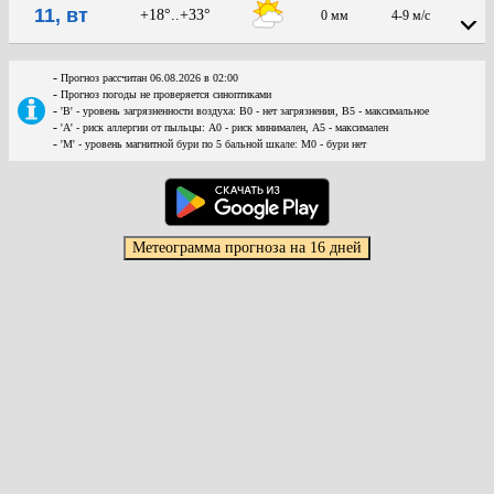
11, вт
+18°..+33°
0 мм
4-9 м/с
-
Прогноз рассчитан 06.08.2026 в 02:00
-
Прогноз погоды не проверяется синоптиками
-
'В' - уровень загрязненности воздуха: В0 - нет загрязнения, В5 - максимальное
-
'А' - риск аллергии от пыльцы: А0 - риск минимален, А5 - максимален
-
'М' - уровень магнитной бури по 5 бальной шкале: М0 - бури нет