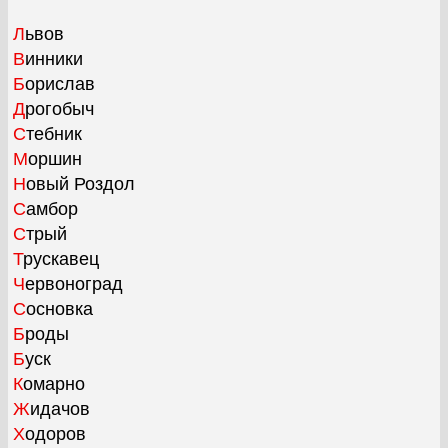
Львов
Винники
Борислав
Дрогобыч
Стебник
Моршин
Новый Роздол
Самбор
Стрый
Трускавец
Червоноград
Сосновка
Броды
Буск
Комарно
Жидачов
Ходоров