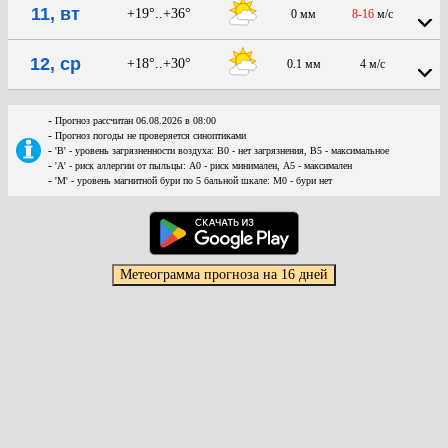
11, вт
+19°..+36°
0 мм
8-16
м/с
12, ср
+18°..+30°
0.1 мм
4 м/с
-
Прогноз рассчитан 06.08.2026 в 08:00
-
Прогноз погоды не проверяется синоптиками
-
'В' - уровень загрязненности воздуха: В0 - нет загрязнения, В5 - максимальное
-
'А' - риск аллергии от пыльцы: А0 - риск минимален, А5 - максимален
-
'М' - уровень магнитной бури по 5 бальной шкале: М0 - бури нет