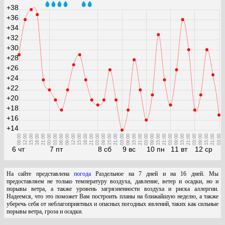
+38
+36
+34
+32
+30
+28
+26
+24
+22
+20
+18
+16
+14
09:00
12:00
15:00
18:00
21:00
00:00
03:00
06:00
09:00
12:00
15:00
18:00
21:00
03:00
09:00
15:00
21:00
03:00
09:00
15:00
21:00
03:00
09:00
15:00
21:00
03:00
09:00
15:00
21:00
03:00
09:00
15:00
21:00
03:00
6 чт
7 пт
8 сб
9 вс
10 пн
11 вт
12 ср
На сайте представлена
погода
Раздельное на 7 дней и на 16 дней. Мы
предоставляем не только температуру воздуха, давление, ветер и осадки, но и
порывы ветра, а также уровень загрязненности воздуха и риска аллергии.
Надеемся, что это поможет Вам построить планы на ближайшую неделю, а также
уберечь себя от неблагоприятных и опасных погодных явлений, таких как сильные
порывы ветра, гроза и осадки.