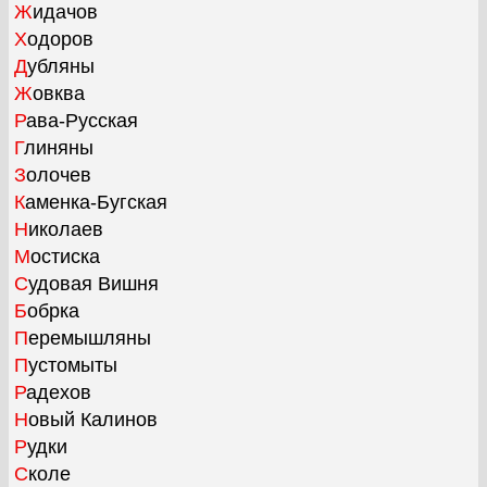
Жидачов
Ходоров
Дубляны
Жовква
Рава-Русская
Глиняны
Золочев
Каменка-Бугская
Николаев
Мостиска
Судовая Вишня
Бобрка
Перемышляны
Пустомыты
Радехов
Новый Калинов
Рудки
Сколе