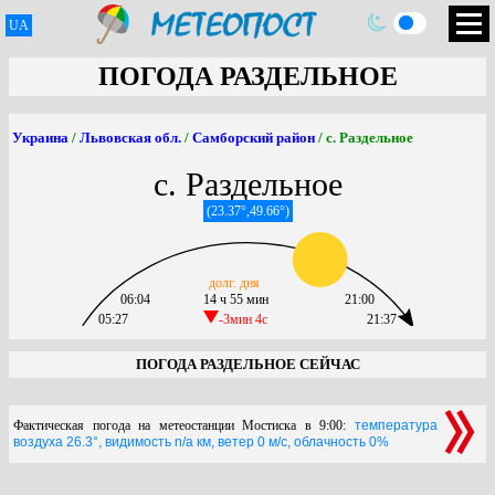
UA
ПОГОДА РАЗДЕЛЬНОЕ
Украина
/
Львовская обл.
/
Самборский район
/ с. Раздельное
с. Раздельное
(23.37°,49.66°)
долг. дня
06:04
14 ч 55 мин
21:00
05:27
-3мин 4c
21:37
ПОГОДА РАЗДЕЛЬНОЕ СЕЙЧАС
Фактическая погода на метеостанции Мостиска в 9:00:
температура
воздуха 26.3°, видимость n/a км, ветер 0 м/с, облачность 0%