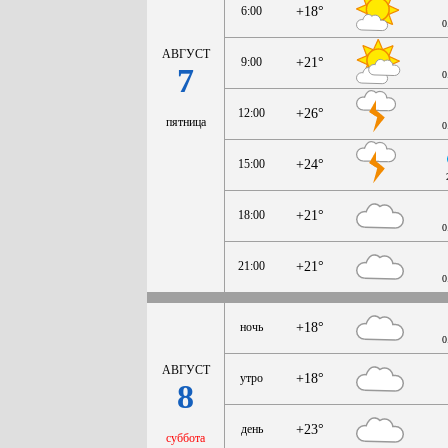
6:00
+18°
0
АВГУСТ
9:00
+21°
7
0
12:00
+26°
пятница
0
15:00
+24°
18:00
+21°
0
21:00
+21°
0
ночь
+18°
0
АВГУСТ
утро
+18°
8
день
+23°
суббота