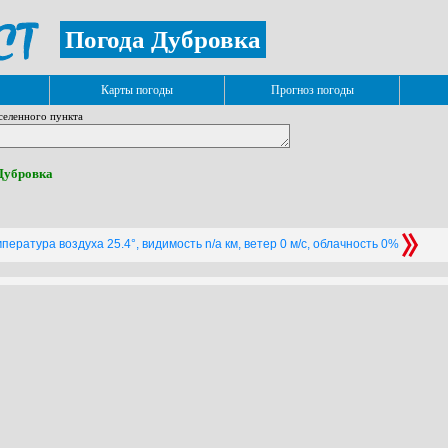
Погода Дубровка
Карты погоды
Прогноз погоды
селенного пункта
 Дубровка
пература воздуха 25.4°, видимость n/a км, ветер 0 м/с, облачность 0%