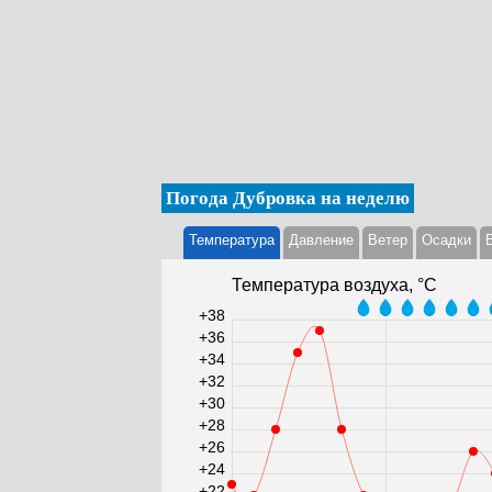
Погода Дубровка на неделю
Температура
Давление
Ветер
Осадки
Температура воздуха, °С
+38
+36
+34
+32
+30
+28
+26
+24
+22