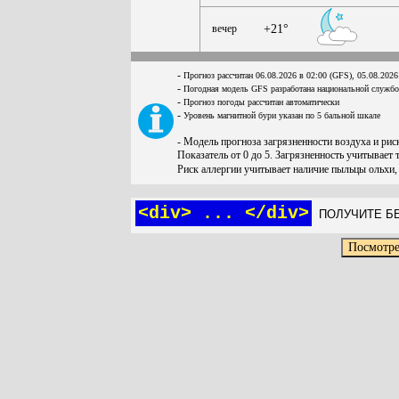
вечер
+21°
-
Прогноз рассчитан 06.08.2026 в 02:00 (GFS), 05.08.2026
-
Погодная модель GFS разработана национальной служб
-
Прогноз погоды рассчитан автоматически
-
Уровень магнитной бури указан по 5 бальной шкале
- Модель прогноза загрязненности воздуха и ри
Показатель от 0 до 5. Загрязненность учитывает 
Риск аллергии учитывает наличие пыльцы ольхи,
<div> ... </div>
ПОЛУЧИТЕ БЕ