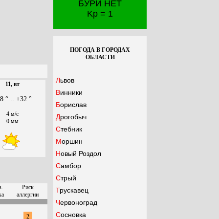
БУРИ НЕТ
Kp = 1
ПОГОДА В ГОРОДАХ
ОБЛАСТИ
Львов
11, вт
Винники
8 ° .. +32 °
Борислав
4 м/с
Дрогобыч
0 мм
Стебник
Моршин
Новый Роздол
Самбор
Стрый
з.
Риск
Трускавец
ха
аллергии
Червоноград
Сосновка
2