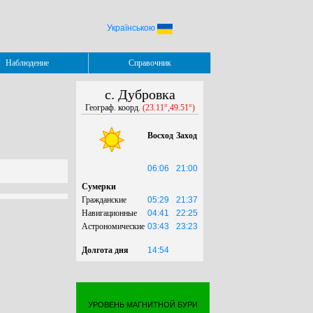
Українською
Наблюдение
Справочник
с. Дубровка
Географ. коорд.
(23.11°,49.51°)
Восход
Заход
06:06
21:00
Сумерки
Гражданские
05:29
21:37
Навигационные
04:41
22:25
Астрономические
03:43
23:23
Долгота дня
14:54
УРОВЕНЬ МАГНИТНОЙ БУРИ