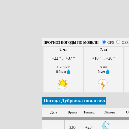
ПРОГНОЗ ПОГОДЫ ПО МОДЕЛИ:
GFS
GEP
6, чт
7, пт
+22 ° .. +37 °
+18 ° .. +26 °
11-15
м/с
5 м/с
0.5 мм
5 мм
Погода Дубровка почасово
Дата
Время
Темпер.
Облачн.
О
+23°
3:00