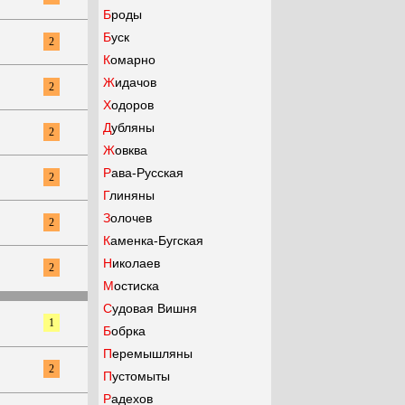
Броды
Буск
2
Комарно
Жидачов
2
Ходоров
Дубляны
2
Жовква
Рава-Русская
2
Глиняны
Золочев
2
Каменка-Бугская
Николаев
2
Мостиска
Судовая Вишня
1
Бобрка
Перемышляны
2
Пустомыты
Радехов