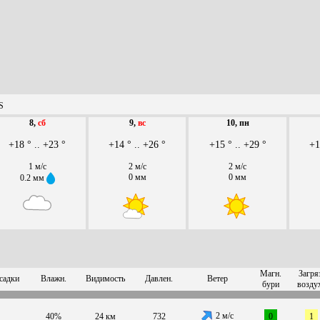
S
8,
сб
9,
вс
10, пн
+18 ° .. +23 °
+14 ° .. +26 °
+15 ° .. +29 °
+1
1 м/с
2 м/с
2 м/с
0 мм
0 мм
0.2 мм
Магн.
Загря
садки
Влажн.
Видимость
Давлен.
Ветер
бури
возду
2 м/с
40%
24 км
732
0
1