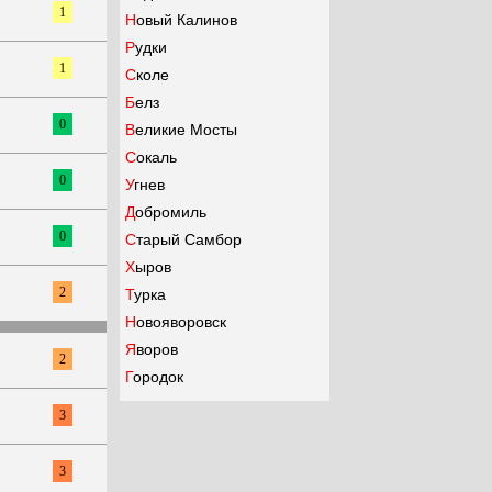
1
Новый Калинов
Рудки
1
Сколе
Белз
0
Великие Мосты
Сокаль
0
Угнев
Добромиль
0
Старый Самбор
Хыров
2
Турка
Новояворовск
Яворов
2
Городок
3
3