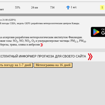
1 м/с
55%
24 км
734
1
нет
 в 21:00 (GEPS)
ой погоды США, модель GEPS разработана метеорологическим центром Канады.
ска аллергиии разработана метеорологическим институтом Финляндии.
такие газы: SO
, NO, NO
, O
и ультрадисперсные частицы: PM
, PM
.
2
2
3
2.5
10
 березы, травы, оливы и амброзии
СПЛАТНЫЙ ИНФОРМЕР ПРОГНОЗА ДЛЯ СВОЕГО САЙТА