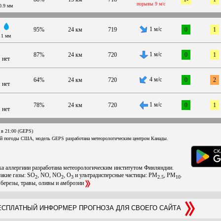
порывы 9 м/с
0.9 мм
1 м/с
95%
24 км
719
0
1
1 мм
1 м/с
87%
24 км
720
0
1
нет
4 м/с
64%
24 км
720
0
2
нет
1 м/с
78%
24 км
720
0
1
нет
 в 21:00 (GEPS)
ой погоды США, модель GEPS разработана метеорологическим центром Канады.
ска аллергиии разработана метеорологическим институтом Финляндии.
такие газы: SO
, NO, NO
, O
и ультрадисперсные частицы: PM
, PM
.
2
2
3
2.5
10
 березы, травы, оливы и амброзии
СПЛАТНЫЙ ИНФОРМЕР ПРОГНОЗА ДЛЯ СВОЕГО САЙТА