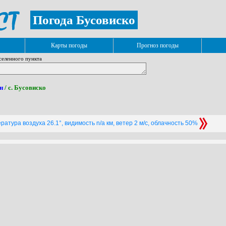
Погода Бусовиско
Карты погоды
Прогноз погоды
селенного пункта
н
/ с. Бусовиско
атура воздуха 26.1°, видимость n/a км, ветер 2 м/с, облачность 50%