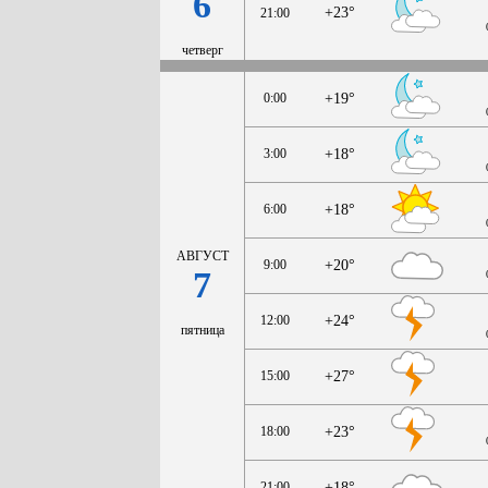
6
+23°
21:00
четверг
0:00
+19°
3:00
+18°
6:00
+18°
АВГУСТ
9:00
+20°
7
12:00
+24°
пятница
15:00
+27°
18:00
+23°
21:00
+18°