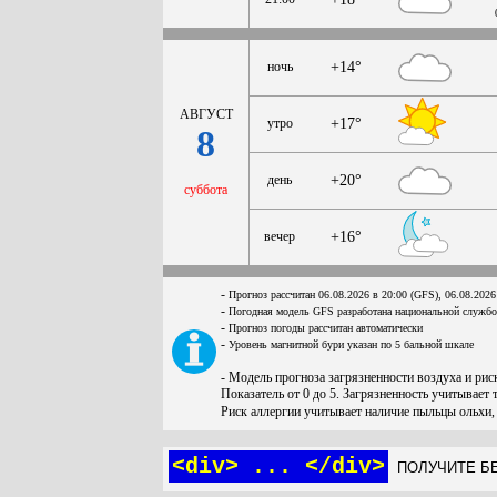
ночь
+14°
АВГУСТ
утро
+17°
8
день
+20°
суббота
вечер
+16°
-
Прогноз рассчитан 06.08.2026 в 20:00 (GFS), 06.08.2026
-
Погодная модель GFS разработана национальной служб
-
Прогноз погоды рассчитан автоматически
-
Уровень магнитной бури указан по 5 бальной шкале
- Модель прогноза загрязненности воздуха и ри
Показатель от 0 до 5. Загрязненность учитывает 
Риск аллергии учитывает наличие пыльцы ольхи,
<div> ... </div>
ПОЛУЧИТЕ БЕ