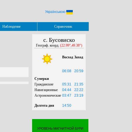
Українською
Наблюдение
Справочник
с. Бусовиско
Географ. коорд.
(22.99°,49.38°)
Восход
Заход
06:08
20:59
Сумерки
Гражданские
05:31
21:35
Навигационные
04:44
22:22
Астрономические
03:47
23:19
Долгота дня
14:50
УРОВЕНЬ МАГНИТНОЙ БУРИ