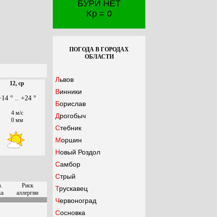
БУРИ НЕТ
Kp = 0
ПОГОДА В ГОРОДАХ
ОБЛАСТИ
Львов
12, ср
Винники
+14 ° .. +24 °
Борислав
4 м/с
Дрогобыч
0 мм
Стебник
Моршин
Новый Роздол
Самбор
Стрый
.
Риск
Трускавец
ха
аллергии
Червоноград
Сосновка