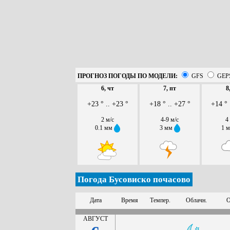
ПРОГНОЗ ПОГОДЫ ПО МОДЕЛИ:
GFS
GEP
6, чт
7, пт
8
+23 ° .. +23 °
+18 ° .. +27 °
+14 ° 
2 м/с
4-9 м/с
4
0.1 мм
3 мм
1 
Погода Бусовиско почасово
Дата
Время
Темпер.
Облачн.
О
АВГУСТ