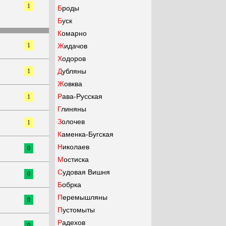
1
Броды
Буск
Комарно
1
Жидачов
Ходоров
Дубляны
1
Жовква
Рава-Русская
1
Глиняны
Золочев
1
Каменка-Бугская
Николаев
0
Мостиска
Судовая Вишня
0
Бобрка
Перемышляны
0
Пустомыты
Радехов
0