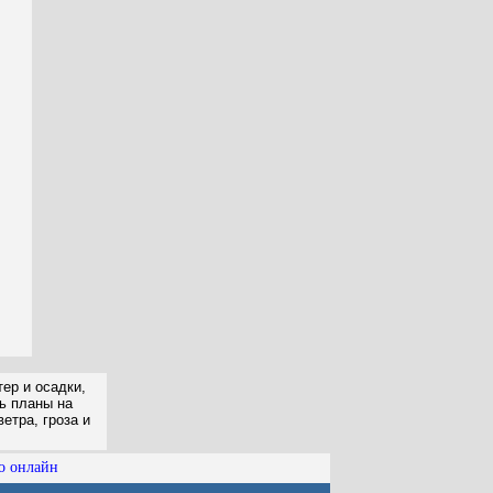
ер и осадки,
ть планы на
етра, гроза и
о онлайн