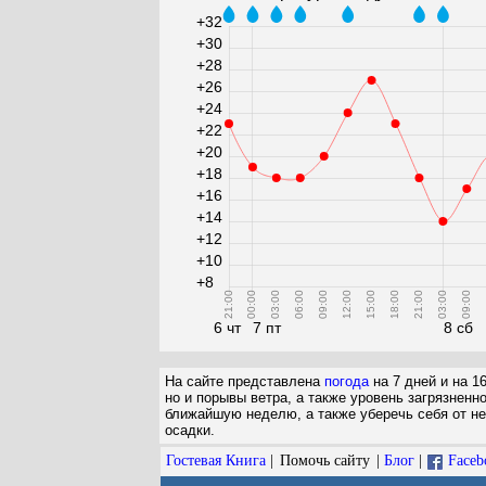
+32
+30
+28
+26
+24
+22
+20
+18
+16
+14
+12
+10
+8
21:00
00:00
03:00
06:00
09:00
12:00
15:00
18:00
21:00
03:00
09:00
1
6 чт
7 пт
8 сб
На сайте представлена
погода
на 7 дней и на 1
но и порывы ветра, а также уровень загрязненн
ближайшую неделю, а также уберечь себя от не
осадки.
Гостевая Книга
|
Помочь сайту
|
Блог
|
Faceb