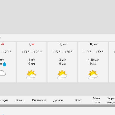
S
,
сб
9,
вс
10, пн
11, вт
.. +20 °
+13 ° .. +26 °
+15 ° .. +30 °
+19 ° .. +32 °
 м/с
4 м/с
3 м/с
4-10 м/с
0 мм
0 мм
0 мм
мм
Магн.
Загряз
садки
Влажн.
Видимость
Давлен.
Ветер
бури
возду