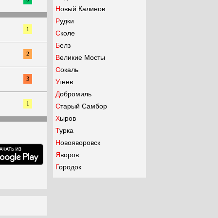
Новый Калинов
Рудки
1
Сколе
Белз
2
Великие Мосты
Сокаль
3
Угнев
Добромиль
1
Старый Самбор
Хыров
Турка
Новояворовск
Яворов
Городок