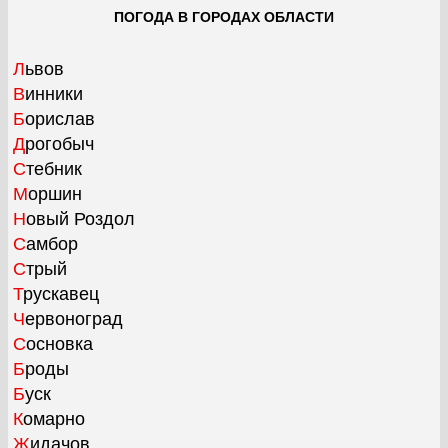
ПОГОДА В ГОРОДАХ ОБЛАСТИ
Львов
Винники
Борислав
Дрогобыч
Стебник
Моршин
Новый Роздол
Самбор
Стрый
Трускавец
Червоноград
Сосновка
Броды
Буск
Комарно
Жидачов