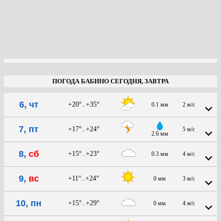
ПОГОДА БАБИНО СЕГОДНЯ, ЗАВТРА
6, чт
+20°..+35°
0.1 мм
2 м/с
7, пт
+17°..+24°
5 м/с
2.6 мм
8,
сб
+15°..+23°
0.3 мм
4 м/с
9,
вс
+11°..+24°
0 мм
3 м/с
10, пн
+15°..+29°
0 мм
4 м/с