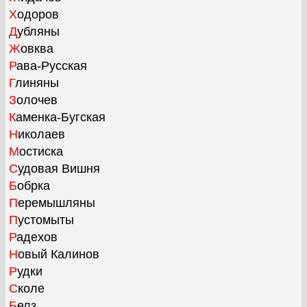
Ходоров
Дубляны
Жовква
Рава-Русская
Глиняны
Золочев
Каменка-Бугская
Николаев
Мостиска
Судовая Вишня
Бобрка
Перемышляны
Пустомыты
Радехов
Новый Калинов
Рудки
Сколе
Белз