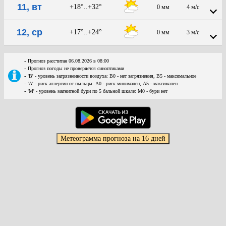
11, вт
+18°..+32°
0 мм
4 м/с
12, ср
+17°..+24°
0 мм
3 м/с
-
Прогноз рассчитан 06.08.2026 в 08:00
-
Прогноз погоды не проверяется синоптиками
-
'В' - уровень загрязненности воздуха: В0 - нет загрязнения, В5 - максимальное
-
'А' - риск аллергии от пыльцы: А0 - риск минимален, А5 - максимален
-
'М' - уровень магнитной бури по 5 бальной шкале: М0 - бури нет