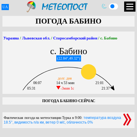
UA
ПОГОДА БАБИНО
Украина
/
Львовская обл.
/
Старосамборский район
/ с. Бабино
с. Бабино
(22.84°,49.32°)
долг. дня
06:07
14 ч 53 мин
21:01
05:31
-3мин 1c
21:37
ПОГОДА БАБИНО СЕЙЧАС
Фактическая погода на метеостанции Турка в 9:00:
температура воздуха
18.5°, видимость n/a км, ветер 0 м/с, облачность 0%