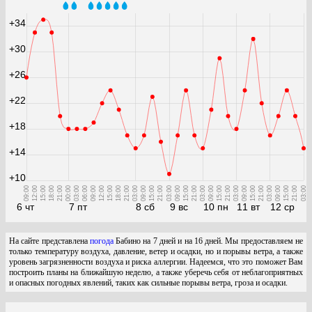
+34
+30
+26
+22
+18
+14
+10
09:00
12:00
15:00
18:00
21:00
00:00
03:00
06:00
09:00
12:00
15:00
18:00
21:00
03:00
09:00
15:00
21:00
03:00
09:00
15:00
21:00
03:00
09:00
15:00
21:00
03:00
09:00
15:00
21:00
03:00
09:00
15:00
21:00
03:00
6 чт
7 пт
8 сб
9 вс
10 пн
11 вт
12 ср
На сайте представлена
погода
Бабино на 7 дней и на 16 дней. Мы предоставляем не
только температуру воздуха, давление, ветер и осадки, но и порывы ветра, а также
уровень загрязненности воздуха и риска аллергии. Надеемся, что это поможет Вам
построить планы на ближайшую неделю, а также уберечь себя от неблагоприятных
и опасных погодных явлений, таких как сильные порывы ветра, гроза и осадки.