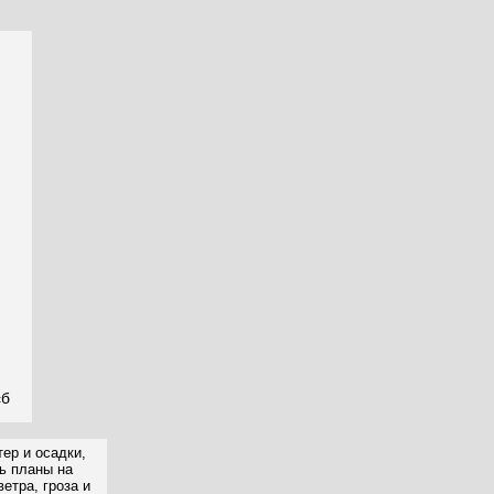
сб
ер и осадки,
ть планы на
етра, гроза и