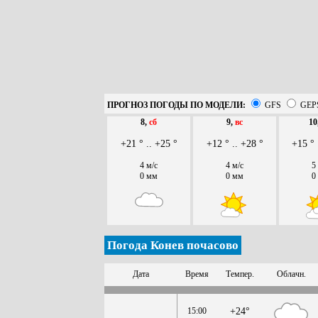
ПРОГНОЗ ПОГОДЫ ПО МОДЕЛИ:
GFS
GEP
8,
сб
9,
вс
10
+21 ° .. +25 °
+12 ° .. +28 °
+15 ° 
4 м/с
4 м/с
5
0 мм
0 мм
0
Погода Конев почасово
Дата
Время
Темпер.
Облачн.
15:00
+24°