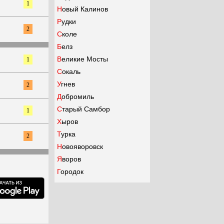
1
Новый Калинов
Рудки
2
Сколе
Белз
Великие Мосты
1
Сокаль
Угнев
2
Добромиль
Старый Самбор
1
Хыров
Турка
2
Новояворовск
Яворов
Городок