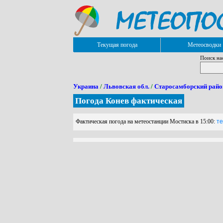
Текущая погода
Метеосводки
Поиск на
Украина
/
Львовская обл.
/
Старосамборский райо
Погода Конев фактическая
Фактическая погода на метеостанции Мостиска в 15:00:
те