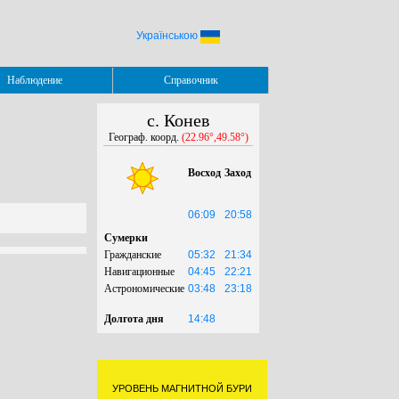
Українською
Наблюдение
Справочник
с. Конев
Географ. коорд.
(22.96°,49.58°)
Восход
Заход
06:09
20:58
Сумерки
Гражданские
05:32
21:34
Навигационные
04:45
22:21
Астрономические
03:48
23:18
Долгота дня
14:48
УРОВЕНЬ МАГНИТНОЙ БУРИ