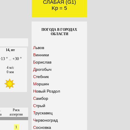
СЛАБАЯ (G1)
Kp = 5
ПОГОДА В ГОРОДАХ
ОБЛАСТИ
Львов
14, пт
Винники
+13 ° .. +30 °
Борислав
4 м/с
Дрогобыч
0 мм
Стебник
Моршин
Новый Роздол
Самбор
Стрый
.
Риск
Трускавец
а
аллергии
Червоноград
1
Сосновка