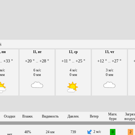
S
, пн
11, вт
12, ср
13, чт
.. +33 °
+20 ° .. +28 °
+11 ° .. +25 °
+12 ° .. +27 °
 м/с
6 м/с
4 м/с
3 м/с
 мм
0 мм
0 мм
0 мм
Магн.
Загряз
Осадки
Влажн.
Видимость
Давлен.
Ветер
бури
воздух
2 м/с
40%
24 км
739
0
2
нет