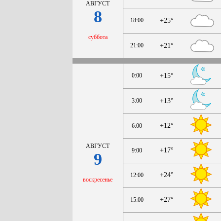
АВГУСТ
8
18:00
+25°
суббота
21:00
+21°
0:00
+15°
3:00
+13°
+12°
6:00
АВГУСТ
+17°
9:00
9
+24°
12:00
воскресенье
+27°
15:00