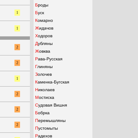
Броды
Буск
1
Комарно
Жидачов
1
Ходоров
Дубляны
2
Жовква
Рава-Русская
2
Глиняны
Золочев
1
Каменка-Бугская
Николаев
2
Мостиска
Судовая Вишня
2
Бобрка
Перемышляны
2
Пустомыты
Радехов