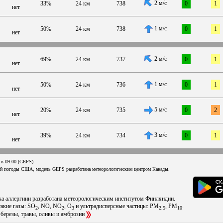
2 м/с
33%
24 км
738
0
1
нет
1 м/с
50%
24 км
738
0
1
нет
2 м/с
69%
24 км
737
0
1
нет
1 м/с
50%
24 км
736
0
1
нет
5 м/с
20%
24 км
735
0
2
нет
3 м/с
39%
24 км
734
0
1
нет
 в 09:00 (GEPS)
ой погоды США, модель GEPS разработана метеорологическим центром Канады.
ска аллергиии разработана метеорологическим институтом Финляндии.
такие газы: SO
, NO, NO
, O
и ультрадисперсные частицы: PM
, PM
.
2
2
3
2.5
10
 березы, травы, оливы и амброзии