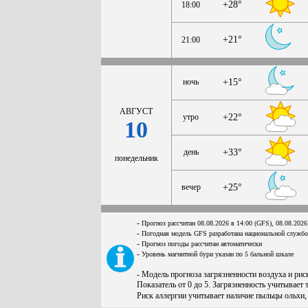
+28°
18:00
+21°
21:00
ночь
+15°
АВГУСТ
утро
+22°
10
день
+33°
понедельник
вечер
+25°
-
Прогноз рассчитан 08.08.2026 в 14:00 (GFS), 08.08.2026
-
Погодная модель GFS разработана национальной служб
-
Прогноз погоды рассчитан автоматически
-
Уровень магнитной бури указан по 5 бальной шкале
- Модель прогноза загрязненности воздуха и ри
Показатель от 0 до 5. Загрязненность учитывает 
Риск аллергии учитывает наличие пыльцы ольхи,