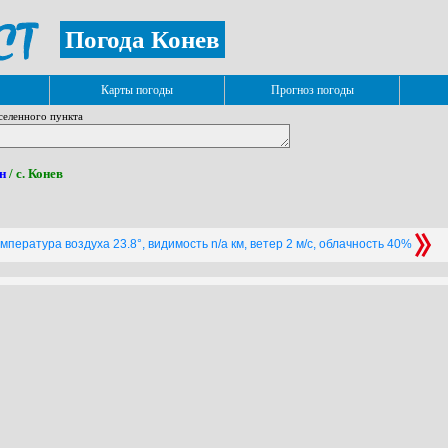
Погода Конев
Карты погоды
Прогноз погоды
селенного пункта
н
/ с. Конев
мпература воздуха 23.8°, видимость n/a км, ветер 2 м/с, облачность 40%