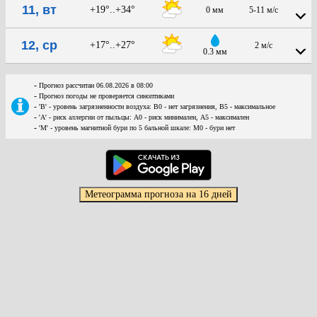
11, вт
+19°..+34°
0 мм
5-11 м/с
12, ср
+17°..+27°
2 м/с
0.3 мм
-
Прогноз рассчитан 06.08.2026 в 08:00
-
Прогноз погоды не проверяется синоптиками
-
'В' - уровень загрязненности воздуха: В0 - нет загрязнения, В5 - максимальное
-
'А' - риск аллергии от пыльцы: А0 - риск минимален, А5 - максимален
-
'М' - уровень магнитной бури по 5 бальной шкале: М0 - бури нет