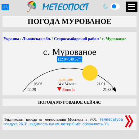
UA
ПОГОДА МУРОВАНОЕ
Украина
/
Львовская обл.
/
Старосамборский район
/ с. Мурованое
с. Мурованое
(22.94°,49.52°)
долг. дня
06:06
14 ч 54 мин
21:01
05:29
-3мин 4c
21:38
ПОГОДА МУРОВАНОЕ СЕЙЧАС
Фактическая погода на метеостанции Мостиска в 9:00:
температура
воздуха 26.3°, видимость n/a км, ветер 0 м/с, облачность 0%