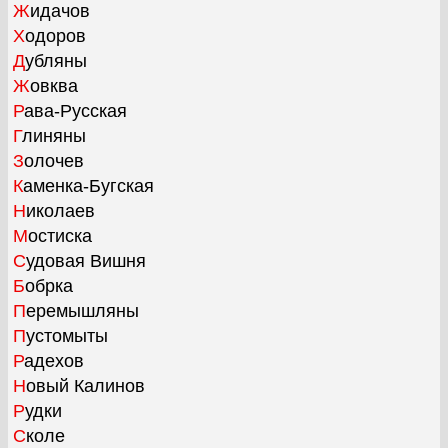
Жидачов
Ходоров
Дубляны
Жовква
Рава-Русская
Глиняны
Золочев
Каменка-Бугская
Николаев
Мостиска
Судовая Вишня
Бобрка
Перемышляны
Пустомыты
Радехов
Новый Калинов
Рудки
Сколе