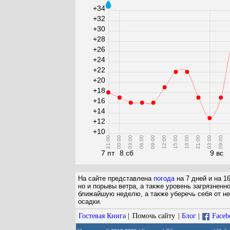
+34
+32
+30
+28
+26
+24
+22
+20
+18
+16
+14
+12
+10
21:00
00:00
03:00
06:00
09:00
12:00
15:00
18:00
21:00
03:00
09:00
1
7 пт
8 сб
9 вс
На сайте представлена
погода
на 7 дней и на 1
но и порывы ветра, а также уровень загрязненн
ближайшую неделю, а также уберечь себя от не
осадки.
Гостевая Книга
|
Помочь сайту
|
Блог
|
Faceb