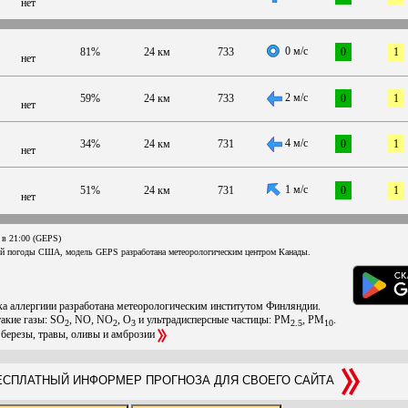
нет
0 м/с
81%
24 км
733
0
1
нет
2 м/с
59%
24 км
733
0
1
нет
4 м/с
34%
24 км
731
0
1
нет
1 м/с
51%
24 км
731
0
1
нет
 в 21:00 (GEPS)
ой погоды США, модель GEPS разработана метеорологическим центром Канады.
ска аллергиии разработана метеорологическим институтом Финляндии.
такие газы: SO
, NO, NO
, O
и ультрадисперсные частицы: PM
, PM
.
2
2
3
2.5
10
 березы, травы, оливы и амброзии
СПЛАТНЫЙ ИНФОРМЕР ПРОГНОЗА ДЛЯ СВОЕГО САЙТА