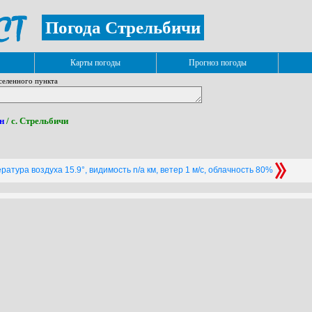
Погода Стрельбичи
Карты погоды
Прогноз погоды
селенного пункта
н
/ с. Стрельбичи
атура воздуха 15.9°, видимость n/a км, ветер 1 м/с, облачность 80%