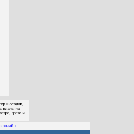
ер и осадки,
ть планы на
етра, гроза и
о онлайн