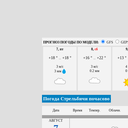
ПРОГНОЗ ПОГОДЫ ПО МОДЕЛИ:
GFS
GEP
7, пт
8,
сб
9
+18 ° .. +18 °
+16 ° .. +22 °
+13 ° 
3 м/с
3 м/с
4
0.2 мм
0
3 мм
Погода Стрельбичи почасово
Дата
Время
Темпер.
Облачн.
АВГУСТ