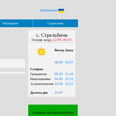
Українською
Наблюдение
Справочник
с. Стрельбичи
Географ. коорд.
(22.96°,49.45°)
Восход
Заход
06:09
20:57
Сумерки
Гражданские
05:33
21:34
Навигационные
04:46
22:21
Астрономические
03:49
23:17
Долгота дня
14:47
УРОВЕНЬ МАГНИТНОЙ БУРИ