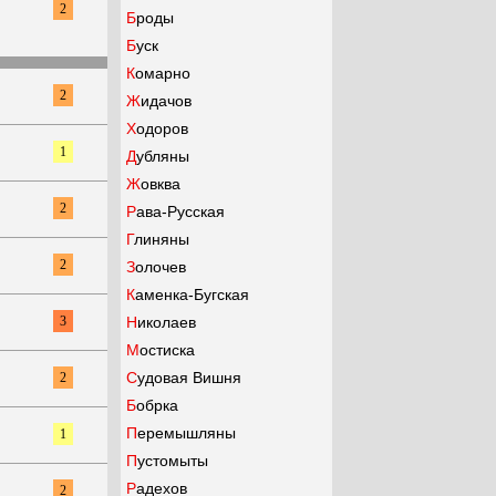
2
Броды
Буск
Комарно
2
Жидачов
Ходоров
1
Дубляны
Жовква
2
Рава-Русская
Глиняны
2
Золочев
Каменка-Бугская
3
Николаев
Мостиска
Судовая Вишня
2
Бобрка
Перемышляны
1
Пустомыты
Радехов
2