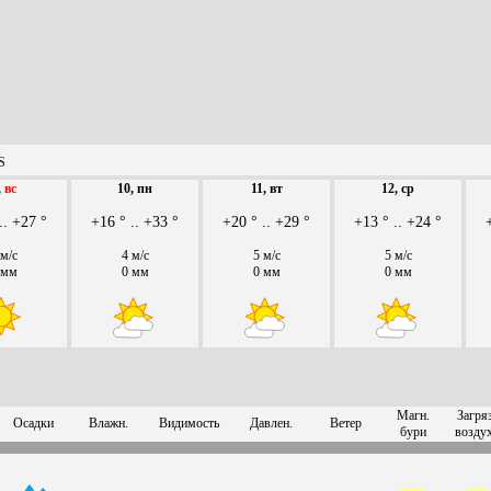
S
,
вс
10, пн
11, вт
12, ср
.. +27 °
+16 ° .. +33 °
+20 ° .. +29 °
+13 ° .. +24 °
 м/с
4 м/с
5 м/с
5 м/с
 мм
0 мм
0 мм
0 мм
Магн.
Загряз
Осадки
Влажн.
Видимость
Давлен.
Ветер
бури
возду