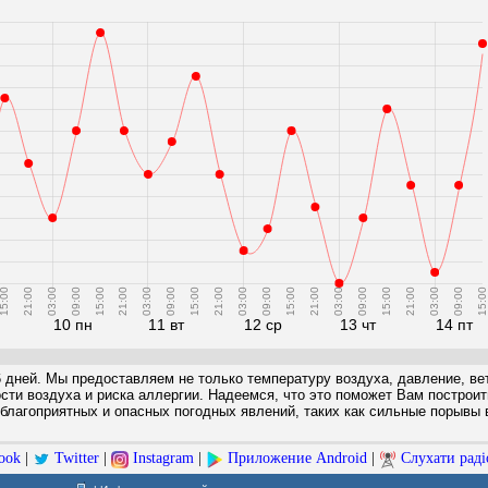
5:00
21:00
03:00
09:00
15:00
21:00
03:00
09:00
15:00
21:00
03:00
09:00
15:00
21:00
03:00
09:00
15:00
21:00
03:00
09:00
15:00
10 пн
11 вт
12 ср
13 чт
14 пт
6 дней. Мы предоставляем не только температуру воздуха, давление, вет
ости воздуха и риска аллергии. Надеемся, что это поможет Вам построи
благоприятных и опасных погодных явлений, таких как сильные порывы в
ook
|
Twitter
|
Instagram
|
Приложение Android
|
Слухати раді