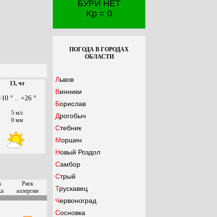
БУРИ НЕТ
Kp = 0
ПОГОДА В ГОРОДАХ
ОБЛАСТИ
Львов
13, чт
Винники
+10 ° .. +26 °
Борислав
5 м/с
Дрогобыч
0 мм
Стебник
Моршин
Новый Роздол
Самбор
Стрый
.
Риск
Трускавец
ха
аллергии
Червоноград
Сосновка