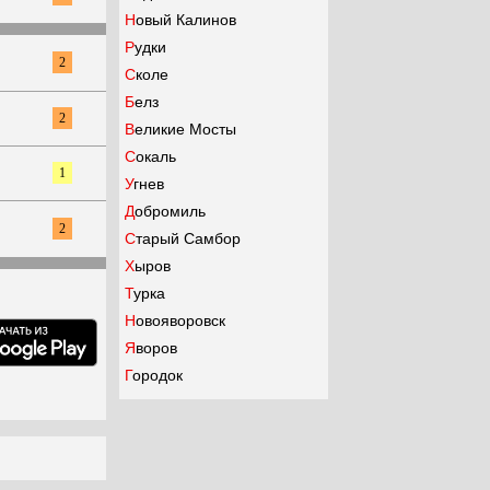
Новый Калинов
Рудки
2
Сколе
Белз
2
Великие Мосты
Сокаль
1
Угнев
Добромиль
2
Старый Самбор
Хыров
Турка
Новояворовск
Яворов
Городок