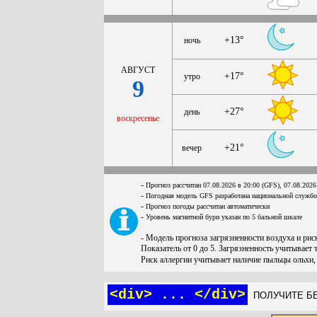
+13°
ночь
АВГУСТ
+17°
утро
9
+27°
день
воскресенье
+21°
вечер
-
Прогноз рассчитан 07.08.2026 в 20:00 (GFS), 07.08.2026
-
Погодная модель GFS разработана национальной служб
-
Прогноз погоды рассчитан автоматически
-
Уровень магнитной бури указан по 5 бальной шкале
- Модель прогноза загрязненности воздуха и ри
Показатель от 0 до 5. Загрязненность учитывает 
Риск аллергии учитывает наличие пыльцы ольхи,
<div> ... </div>
ПОЛУЧИТЕ БЕ