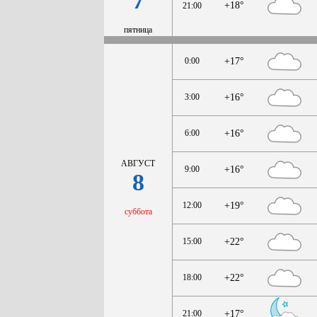
7
+18°
21:00
пятница
0:00
+17°
3:00
+16°
6:00
+16°
АВГУСТ
9:00
+16°
8
12:00
+19°
суббота
15:00
+22°
18:00
+22°
21:00
+17°