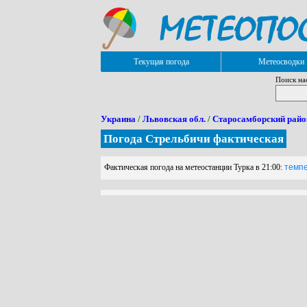
Текущая погода
Метеосводки
Поиск на
Украина
/
Львовская обл.
/
Старосамборский райо
Погода Стрельбичи фактическая
Фактическая погода на метеостанции Турка в 21:00:
темпер